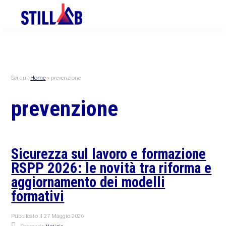
Skip
Skip
Skip
to
to
to
primary
main
primary
navigation
content
sidebar
Sei qui:
Home
»
prevenzione
prevenzione
Sicurezza sul lavoro e formazione
RSPP 2026: le novità tra riforma e
aggiornamento dei modelli
formativi
Pubblicato il
27 Maggio 2026