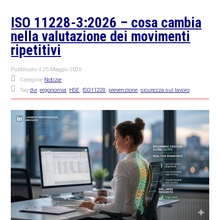
ISO 11228-3:2026 – cosa cambia
nella valutazione dei movimenti
ripetitivi
Pubblicato il
25 Maggio 2026
Categorie
Notizie
Tag
dvr
,
ergonomia
,
HSE
,
ISO11228
,
prevenzione
,
sicurezza sul lavoro