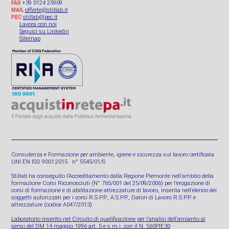
+39 0124 25909
FAX
offerte@stillab.it
MAIL
stillab@pec.it
PEC
Lavora con noi
Seguici su Linkedin
Sitemap
Consulenza e Formazione per ambiente, igiene e sicurezza sul lavoro certificata
UNI EN ISO 9001:2015 · n° 5545/01/S
Stillab ha conseguito l’Accreditamento dalla Regione Piemonte nell’ambito della
formazione Corsi Riconosciuti (N° 765/001 del 25/09/2006) per l’erogazione di
corsi di formazione e di abilitazione attrezzature di lavoro, inserita nell’elenco dei
soggetti autorizzati per i corsi R.S.P.P., A.S.P.P., Datori di Lavoro R.S.P.P. e
attrezzature (codice A047/2013)
Laboratorio inserito nel Circuito di qualificazione per l’analisi dell’amianto ai
sensi del DM 14 maggio 1996 art. 5 e s.m.i. con il N. 560PIE30