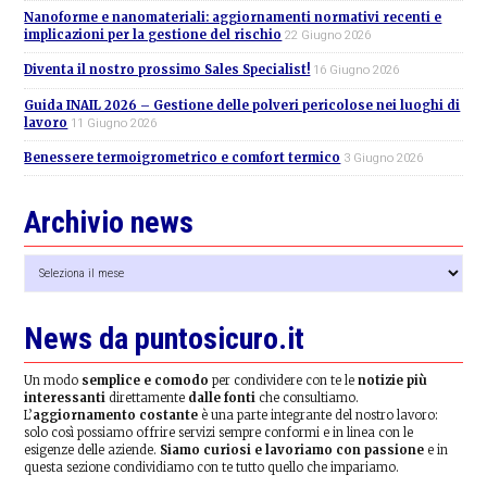
Nanoforme e nanomateriali: aggiornamenti normativi recenti e
implicazioni per la gestione del rischio
22 Giugno 2026
Diventa il nostro prossimo Sales Specialist!
16 Giugno 2026
Guida INAIL 2026 – Gestione delle polveri pericolose nei luoghi di
lavoro
11 Giugno 2026
Benessere termoigrometrico e comfort termico
3 Giugno 2026
Archivio news
Archivio
news
News da puntosicuro.it
Un modo
semplice e comodo
per condividere con te le
notizie più
interessanti
direttamente
dalle fonti
che consultiamo.
L’
aggiornamento costante
è una parte integrante del nostro lavoro:
solo così possiamo offrire servizi sempre conformi e in linea con le
esigenze delle aziende.
Siamo curiosi e lavoriamo con passione
e in
questa sezione condividiamo con te tutto quello che impariamo.