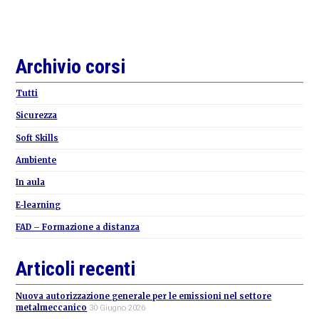
Primary
Archivio corsi
Sidebar
Tutti
Sicurezza
Soft Skills
Ambiente
In aula
E-learning
FAD – Formazione a distanza
Articoli recenti
Nuova autorizzazione generale per le emissioni nel settore
metalmeccanico
30 Giugno 2026