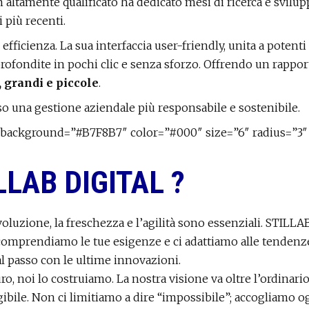
m altamente qualificato ha dedicato mesi di ricerca e svilu
più recenti.
ed efficienza. La sua interfaccia user-friendly, unita a pot
profondite in pochi clic e senza sforzo. Offrendo un rappo
, grandi e piccole
.
so una gestione aziendale più responsabile e sostenibile.
lat” background=”#B7F8B7″ color=”#000″ size=”6″ radius=”3″
LAB DIGITAL ?
voluzione, la freschezza e l’agilità sono essenziali. STIL
, comprendiamo le tue esigenze e ci adattiamo alle tendenz
al passo con le ultime innovazioni.
ro, noi lo costruiamo. La nostra visione va oltre l’ordina
ibile. Non ci limitiamo a dire “impossibile”; accogliamo o