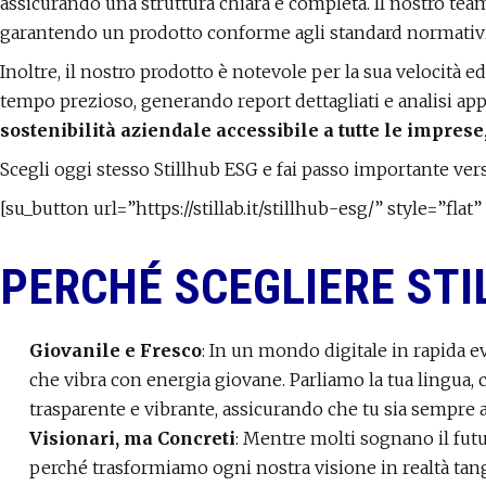
assicurando una struttura chiara e completa. Il nostro tea
garantendo un prodotto conforme agli standard normativi 
Inoltre, il nostro prodotto è notevole per la sua velocità 
tempo prezioso, generando report dettagliati e analisi ap
sostenibilità aziendale accessibile a tutte le imprese
Scegli oggi stesso Stillhub ESG e fai passo importante ver
[su_button url=”https://stillab.it/stillhub-esg/” style=”f
PERCHÉ SCEGLIERE STIL
Giovanile e Fresco
: In un mondo digitale in rapida e
che vibra con energia giovane. Parliamo la tua lingua
trasparente e vibrante, assicurando che tu sia sempre 
Visionari, ma Concreti
: Mentre molti sognano il futu
perché trasformiamo ogni nostra visione in realtà tang