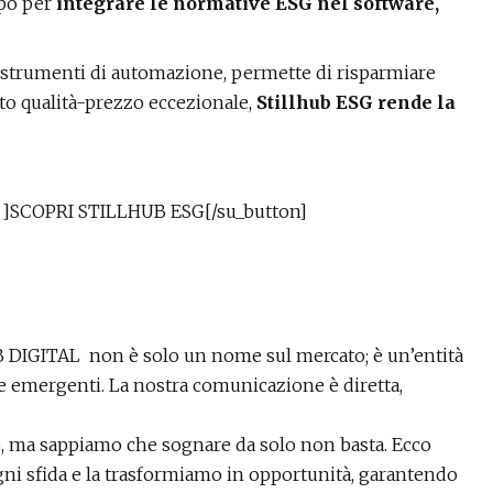
ppo per
integrare le normative ESG nel software,
enti strumenti di automazione, permette di risparmiare
rto qualità-prezzo eccezionale,
Stillhub ESG rende la
 ]
SCOPRI STILLHUB ESG
[/su_button]
LAB DIGITAL non è solo un nome sul mercato; è un’entità
e emergenti. La nostra comunicazione è diretta,
rio, ma sappiamo che sognare da solo non basta. Ecco
gni sfida e la trasformiamo in opportunità, garantendo