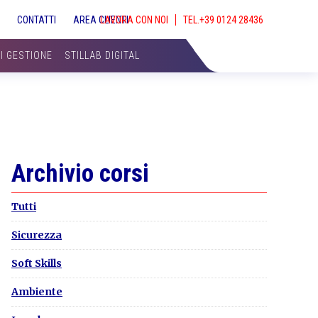
S
CONTATTI
AREA CLIENTI
LAVORA CON NOI
SHOW
SEAR
DI GESTIONE
STILLAB DIGITAL
Primary
Archivio corsi
Sidebar
Tutti
Sicurezza
Soft Skills
Ambiente