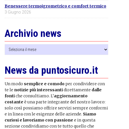
Benessere termoigrometrico e comfort termico
3 Giugno 2026
Archivio news
Archivio
news
News da puntosicuro.it
Un modo
semplice e comodo
per condividere con
te le
notizie più interessanti
direttamente
dalle
fonti
che consultiamo. L’
aggiornamento
costante
è una parte integrante del nostro lavoro:
solo così possiamo offrire servizi sempre conformi
e in linea con le esigenze delle aziende.
Siamo
curiosi e lavoriamo con passione
e in questa
sezione condividiamo con te tutto quello che