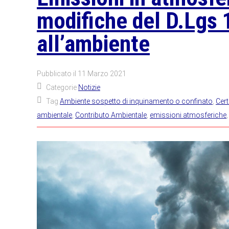
modifiche del D.Lgs
all’ambiente
Pubblicato il
11 Marzo 2021
Categorie
Notizie
Tag
Ambiente sospetto di inquinamento o confinato
,
Cert
ambientale
,
Contributo Ambientale
,
emissioni atmosferiche