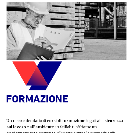
Un ricco calendario di
corsi di formazione
legati alla
sicurezza
sul lavoro
e all’
ambiente
: in Stillab ti offriamo un
aggiornamento costante
, allineato a tutte le normative più