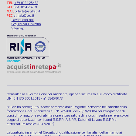
+39 0124 28436
TEL.
+39 0124 25909
FAX
offerte@stillab.it
MAIL
stillab@pec.it
PEC
Lavora con noi
Seguici su Linkedin
Sitemap
Consulenza e Formazione per ambiente, igiene e sicurezza sul lavoro certificata
UNI EN ISO 9001:2015 · n° 5545/01/S
Stillab ha conseguito l’Accreditamento dalla Regione Piemonte nell’ambito della
formazione Corsi Riconosciuti (N° 765/001 del 25/09/2006) per l’erogazione di
corsi di formazione e di abilitazione attrezzature di lavoro, inserita nell’elenco dei
soggetti autorizzati per i corsi R.S.P.P., A.S.P.P., Datori di Lavoro R.S.P.P. e
attrezzature (codice A047/2013)
Laboratorio inserito nel Circuito di qualificazione per l’analisi dell’amianto ai