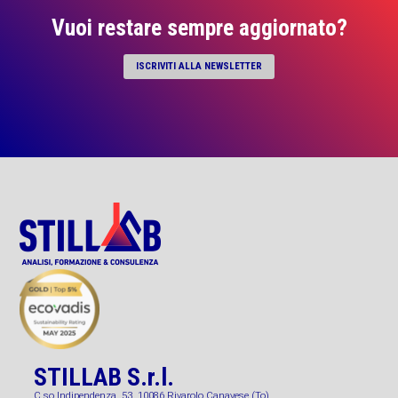
Vuoi restare sempre aggiornato?
ISCRIVITI ALLA NEWSLETTER
STILLAB S.r.l.
C.so Indipendenza, 53, 10086 Rivarolo Canavese (To)