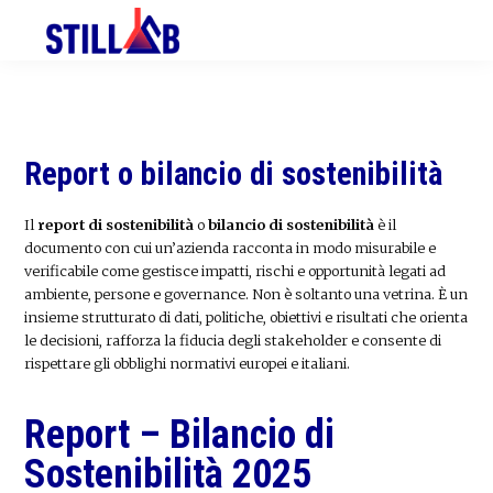
Skip
Skip
to
to
primary
main
navigation
content
Report o bilancio di sostenibilità
Il
report di sostenibilità
o
bilancio di sostenibilità
è il
documento con cui un’azienda racconta in modo misurabile e
verificabile come gestisce impatti, rischi e opportunità legati ad
ambiente, persone e governance. Non è soltanto una vetrina. È un
insieme strutturato di dati, politiche, obiettivi e risultati che orienta
le decisioni, rafforza la fiducia degli stakeholder e consente di
rispettare gli obblighi normativi europei e italiani.
Report – Bilancio di
Sostenibilità 2025