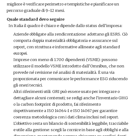
migliore è verificare perimetro e tempistiche e pianificare un
percorso graduale di 9–12 mesi.
Quale standard devo seguire
In Italia il quadro è chiaro e dipende dallo status dell’impresa:
Aziende obbligate alla rendicontazione: adottano gli ESRS. Ciò
comporta doppia materialità obbligatoria e assurance sul
report, con struttura e informative allineate agli standard
europei.
Imprese con meno di 1.700 dipendenti (VSME): possono
utilizzare il modello VSME introdotto dall’Omnibus, che non
prevede né revisione né analisi di materialità. È una via
proporzionata per comunicare le performance ESG riducendo
gli oneri tecnici.
Altri riferimenti utili: GRI può essere usato per integrare o
dettagliare alcuni contenuti; se redigi anche l’inventario GHG
o la carbon footprint di prodotto, fai riferimento
rispettivamente a ISO 14064-1 e ISO 14067 per garantire
coerenza metodologica con i dati clima inclusi nel report.
L’obiettivo resta un bilancio di sostenibilità leggibile, tracciabile
e utile alla gestione: scegli la cornice in base agli obblighi e alla
dimensione, mantenendo sempre chiarezza su confini, fonti