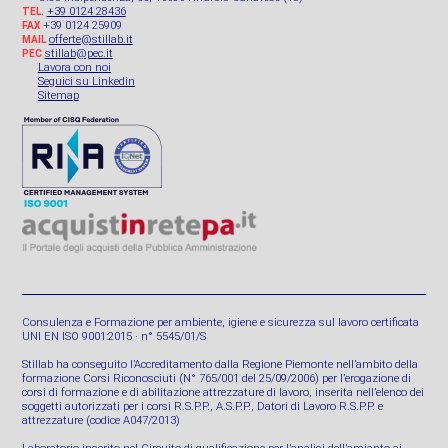
+39 0124 28436
TEL.
+39 0124 25909
FAX
offerte@stillab.it
MAIL
stillab@pec.it
PEC
Lavora con noi
Seguici su Linkedin
Sitemap
Consulenza e Formazione per ambiente, igiene e sicurezza sul lavoro certificata
UNI EN ISO 9001:2015 · n° 5545/01/S
Stillab ha conseguito l’Accreditamento dalla Regione Piemonte nell’ambito della
formazione Corsi Riconosciuti (N° 765/001 del 25/09/2006) per l’erogazione di
corsi di formazione e di abilitazione attrezzature di lavoro, inserita nell’elenco dei
soggetti autorizzati per i corsi R.S.P.P., A.S.P.P., Datori di Lavoro R.S.P.P. e
attrezzature (codice A047/2013)