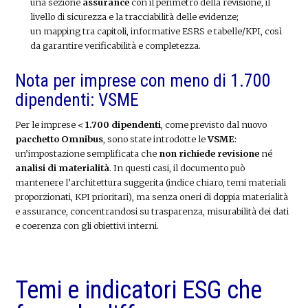
una sezione
assurance
con il perimetro della revisione, il
livello di sicurezza e la tracciabilità delle evidenze;
un mapping tra capitoli, informative ESRS e tabelle/KPI, così
da garantire verificabilità e completezza.
Nota per imprese con meno di 1.700
dipendenti: VSME
Per le imprese
< 1.700 dipendenti
, come previsto dal nuovo
pacchetto Omnibus
, sono state introdotte le
VSME
:
un’impostazione semplificata che
non richiede revisione
né
analisi di materialità
. In questi casi, il documento può
mantenere l’architettura suggerita (indice chiaro, temi materiali
proporzionati, KPI prioritari), ma senza oneri di doppia materialità
e assurance, concentrandosi su trasparenza, misurabilità dei dati
e coerenza con gli obiettivi interni.
Temi e indicatori ESG che