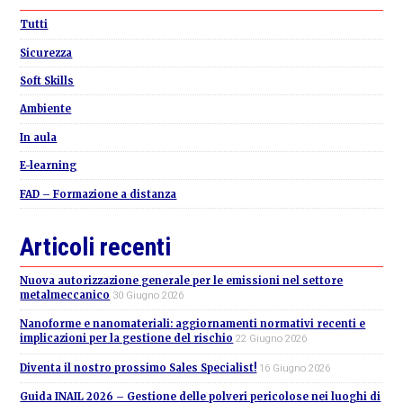
Sidebar
Tutti
Sicurezza
Soft Skills
Ambiente
In aula
E-learning
FAD – Formazione a distanza
Articoli recenti
Nuova autorizzazione generale per le emissioni nel settore
metalmeccanico
30 Giugno 2026
Nanoforme e nanomateriali: aggiornamenti normativi recenti e
implicazioni per la gestione del rischio
22 Giugno 2026
Diventa il nostro prossimo Sales Specialist!
16 Giugno 2026
Guida INAIL 2026 – Gestione delle polveri pericolose nei luoghi di