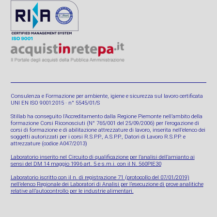
Consulenza e Formazione per ambiente, igiene e sicurezza sul lavoro certificata
UNI EN ISO 9001:2015 · n° 5545/01/S
Stillab ha conseguito l’Accreditamento dalla Regione Piemonte nell’ambito della
formazione Corsi Riconosciuti (N° 765/001 del 25/09/2006) per l’erogazione di
corsi di formazione e di abilitazione attrezzature di lavoro, inserita nell’elenco dei
soggetti autorizzati per i corsi R.S.P.P., A.S.P.P., Datori di Lavoro R.S.P.P. e
attrezzature (codice A047/2013)
Laboratorio inserito nel Circuito di qualificazione per l’analisi dell’amianto ai
sensi del DM 14 maggio 1996 art. 5 e s.m.i. con il N. 560PIE30
Laboratorio iscritto con il n. di registrazione 71 (protocollo del 07/01/2019)
nell’elenco Regionale dei Laboratori di Analisi per l’esecuzione di prove analitiche
relative all’autocontrollo per le industrie alimentari.