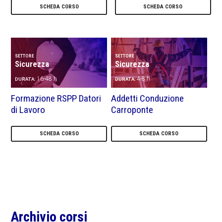
SCHEDA CORSO
SCHEDA CORSO
SETTORE
SETTORE
Sicurezza
Sicurezza
16-48 h
4-8 h
DURATA:
DURATA:
Formazione RSPP Datori
Addetti Conduzione
di Lavoro
Carroponte
SCHEDA CORSO
SCHEDA CORSO
Primary
Archivio corsi