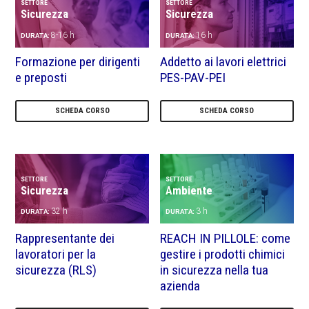
SETTORE
SETTORE
Sicurezza
Sicurezza
8-16 h
16 h
DURATA:
DURATA:
Formazione per dirigenti
Addetto ai lavori elettrici
e preposti
PES-PAV-PEI
SCHEDA CORSO
SCHEDA CORSO
SETTORE
SETTORE
Sicurezza
Ambiente
32 h
3 h
DURATA:
DURATA:
Rappresentante dei
REACH IN PILLOLE: come
lavoratori per la
gestire i prodotti chimici
sicurezza (RLS)
in sicurezza nella tua
azienda