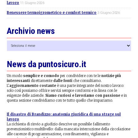
lavoro
11 Giugno 2026
Benessere termoigrometrico e comfort termico
3 Giugno 2026
Archivio news
Archivio
news
News da puntosicuro.it
Un modo
semplice e comodo
per condividere con te le
notizie più
interessanti
direttamente
dalle fonti
che consultiamo.
L’
aggiornamento costante
è una parte integrante del nostro lavoro:
solo così possiamo offrire servizi sempre conformi e in linea con le
esigenze delle aziende.
Siamo curiosi e lavoriamo con passione
e in
questa sezione condividiamo con te tutto quello che impariamo.
Il disastro di Brandizzo: anatomia giuridica di una strage sul
lavoro
La richiesta di rinvio a giudizio descrive un possibile fallimento
prevenzionistico multilivello: dalla mancata interruzione della circolazione
alle carenze di programmazione, coordinamento, vigilanza e