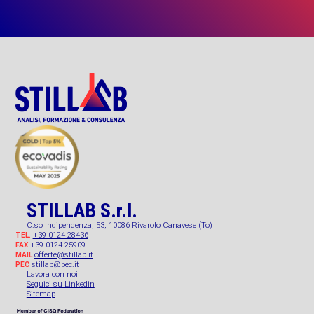
STILLAB S.r.l.
C.so Indipendenza, 53, 10086 Rivarolo Canavese (To)
+39 0124 28436
TEL.
+39 0124 25909
FAX
offerte@stillab.it
MAIL
stillab@pec.it
PEC
Lavora con noi
Seguici su Linkedin
Sitemap