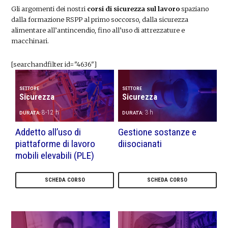
Gli argomenti dei nostri
corsi di sicurezza sul lavoro
spaziano
dalla formazione RSPP al primo soccorso, dalla sicurezza
alimentare all’antincendio, fino all’uso di attrezzature e
macchinari.
[searchandfilter id="4636"]
SETTORE
SETTORE
Sicurezza
Sicurezza
8-12 h
3 h
DURATA:
DURATA:
Addetto all’uso di
Gestione sostanze e
piattaforme di lavoro
diisocianati
mobili elevabili (PLE)
SCHEDA CORSO
SCHEDA CORSO