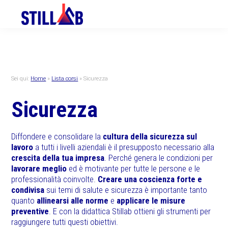
Skip
Skip
Skip
to
to
to
primary
main
primary
navigation
content
sidebar
Sei qui:
Home
»
Lista corsi
»
Sicurezza
Sicurezza
Diffondere e consolidare la
cultura della sicurezza sul
lavoro
a tutti i livelli aziendali è il presupposto necessario alla
crescita della tua impresa
. Perché genera le condizioni per
lavorare meglio
ed è motivante per tutte le persone e le
professionalità coinvolte.
Creare una coscienza forte e
condivisa
sui temi di salute e sicurezza è importante tanto
quanto
allinearsi alle norme
e
applicare le misure
preventive
. E con la didattica Stillab ottieni gli strumenti per
raggiungere tutti questi obiettivi.