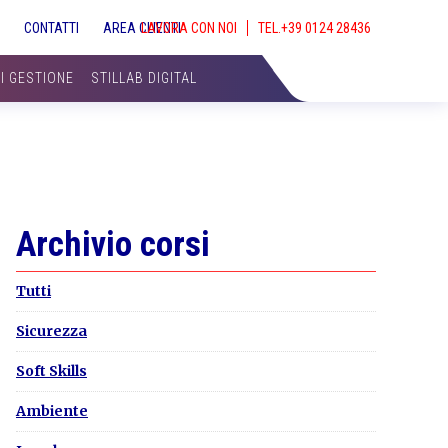
S
CONTATTI
AREA CLIENTI
LAVORA CON NOI
SHOW
SEAR
DI GESTIONE
STILLAB DIGITAL
Primary
Archivio corsi
Sidebar
Tutti
Sicurezza
Soft Skills
Ambiente