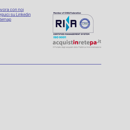
avora con noi
guici su Linkedin
itemap