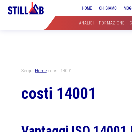
Skip
Skip
Skip
HOME
CHI SIAMO
MOG
to
to
to
primary
main
primary
ANALISI
FORMAZIONE
navigation
content
sidebar
Sei qui:
Home
»
costi 14001
costi 14001
Vantaggi ISO 14001 |