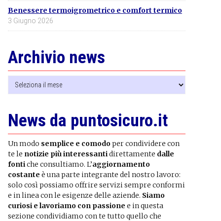
Benessere termoigrometrico e comfort termico
3 Giugno 2026
Archivio news
Archivio
news
News da puntosicuro.it
Un modo
semplice e comodo
per condividere con
te le
notizie più interessanti
direttamente
dalle
fonti
che consultiamo. L’
aggiornamento
costante
è una parte integrante del nostro lavoro:
solo così possiamo offrire servizi sempre conformi
e in linea con le esigenze delle aziende.
Siamo
curiosi e lavoriamo con passione
e in questa
sezione condividiamo con te tutto quello che