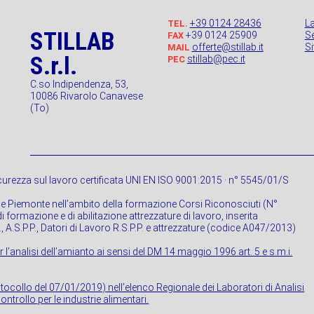
+39 0124 28436
L
TEL.
STILLAB
+39 0124 25909
Se
FAX
offerte@stillab.it
S
MAIL
S.r.l.
stillab@pec.it
PEC
C.so Indipendenza, 53,
10086 Rivarolo Canavese
(To)
urezza sul lavoro certificata UNI EN ISO 9001:2015 · n° 5545/01/S
ne Piemonte nell’ambito della formazione Corsi Riconosciuti (N°
 formazione e di abilitazione attrezzature di lavoro, inserita
P., A.S.P.P., Datori di Lavoro R.S.P.P. e attrezzature (codice A047/2013)
r l’analisi dell’amianto ai sensi del DM 14 maggio 1996 art. 5 e s.m.i.
rotocollo del 07/01/2019) nell’elenco Regionale dei Laboratori di Analisi
ontrollo per le industrie alimentari.