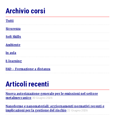
Primary
Archivio corsi
Sidebar
Tutti
Sicurezza
Soft Skills
Ambiente
In aula
E-learning
FAD – Formazione a distanza
Articoli recenti
Nuova autorizzazione generale per le emissioni nel settore
metalmeccanico
30 Giugno 2026
Nanoforme e nanomateriali: aggiornamenti normativi recenti e
implicazioni per la gestione del rischio
22 Giugno 2026