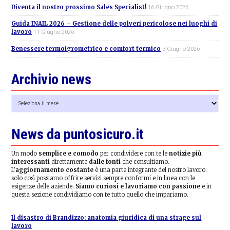
Diventa il nostro prossimo Sales Specialist!
16 Giugno 2026
Guida INAIL 2026 – Gestione delle polveri pericolose nei luoghi di
lavoro
11 Giugno 2026
Benessere termoigrometrico e comfort termico
3 Giugno 2026
Archivio news
Archivio
news
News da puntosicuro.it
Un modo
semplice e comodo
per condividere con te le
notizie più
interessanti
direttamente
dalle fonti
che consultiamo.
L’
aggiornamento costante
è una parte integrante del nostro lavoro:
solo così possiamo offrire servizi sempre conformi e in linea con le
esigenze delle aziende.
Siamo curiosi e lavoriamo con passione
e in
questa sezione condividiamo con te tutto quello che impariamo.
Il disastro di Brandizzo: anatomia giuridica di una strage sul
lavoro