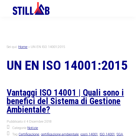
Skip
Skip
Skip
to
to
to
primary
main
primary
navigation
content
sidebar
Sei qui:
Home
»
UN EN ISO 14001:2015
UN EN ISO 14001:2015
Vantaggi ISO 14001 | Quali sono i
benefici del Sistema di Gestione
Ambientale?
Pubblicato il
4 Dicembre 2018
Categorie
Notizie
Tag
Certificazione
,
certificazione ambientale
,
costi 14001
,
ISO 14001
,
SGA
,