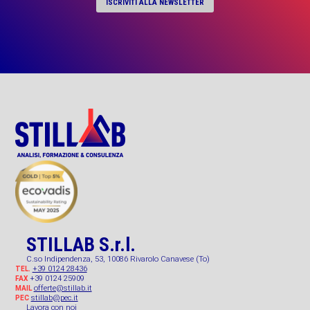
ISCRIVITI ALLA NEWSLETTER
STILLAB S.r.l.
C.so Indipendenza, 53, 10086 Rivarolo Canavese (To)
+39 0124 28436
TEL.
+39 0124 25909
FAX
offerte@stillab.it
MAIL
stillab@pec.it
PEC
Lavora con noi