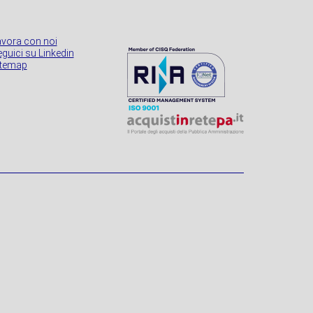
avora con noi
guici su Linkedin
itemap