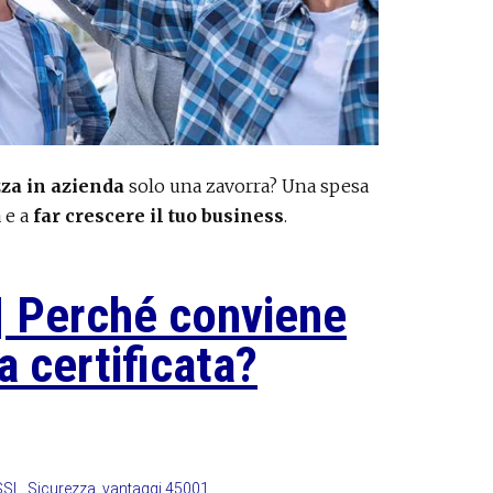
zza in azienda
solo una zavorra? Una spesa
 e a
far crescere il tuo business
.
| Perché conviene
a certificata?
SSL
,
Sicurezza
,
vantaggi 45001