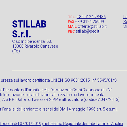
+39 0124 28436
L
TEL.
STILLAB
+39 0124 25909
Se
FAX
offerte@stillab.it
S
MAIL
S.r.l.
stillab@pec.it
PEC
C.so Indipendenza, 53,
10086 Rivarolo Canavese
(To)
urezza sul lavoro certificata UNI EN ISO 9001:2015 · n° 5545/01/S
ne Piemonte nell’ambito della formazione Corsi Riconosciuti (N°
 formazione e di abilitazione attrezzature di lavoro, inserita
P., A.S.P.P., Datori di Lavoro R.S.P.P. e attrezzature (codice A047/2013)
r l’analisi dell’amianto ai sensi del DM 14 maggio 1996 art. 5 e s.m.i.
rotocollo del 07/01/2019) nell’elenco Regionale dei Laboratori di Analisi