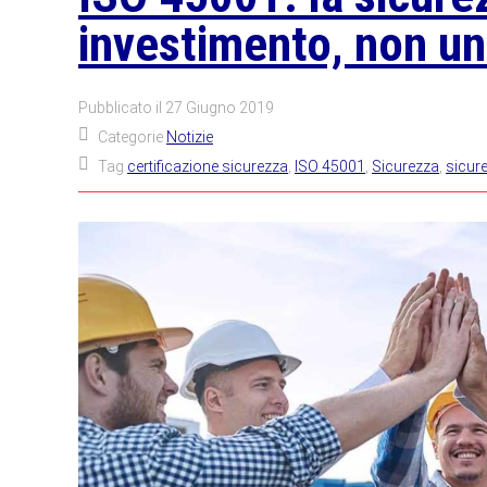
investimento, non u
Pubblicato il
27 Giugno 2019
Categorie
Notizie
Tag
certificazione sicurezza
,
ISO 45001
,
Sicurezza
,
sicur