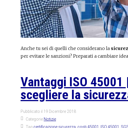
Anche tu sei di quelli che considerano la
sicure
per evitare le sanzioni? Preparati a cambiare idea
Vantaggi ISO 45001 
scegliere la sicurezz
Pubblicato il
19 Dicembre 2018
Categorie
Notizie
Tag
certificazione sicurezza
,
costi 45001
,
ISO 45001
,
SG