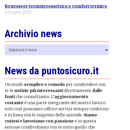
Benessere termoigrometrico e comfort termico
3 Giugno 2026
Archivio news
Archivio
news
News da puntosicuro.it
Un modo
semplice e comodo
per condividere con
te le
notizie più interessanti
direttamente
dalle
fonti
che consultiamo. L’
aggiornamento
costante
è una parte integrante del nostro lavoro:
solo così possiamo offrire servizi sempre conformi
e in linea con le esigenze delle aziende.
Siamo
curiosi e lavoriamo con passione
e in questa
sezione condividiamo con te tutto quello che