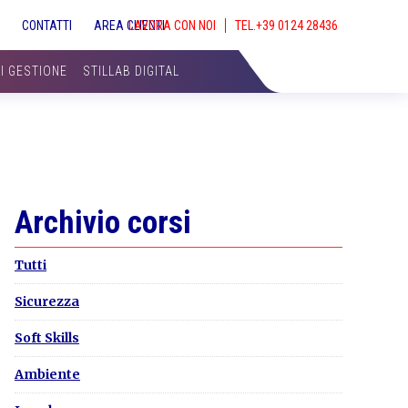
S
CONTATTI
AREA CLIENTI
LAVORA CON NOI
SHOW
SEAR
DI GESTIONE
STILLAB DIGITAL
Primary
Archivio corsi
Sidebar
Tutti
Sicurezza
Soft Skills
Ambiente