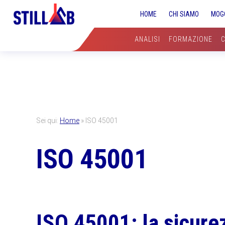
Skip
Skip
Skip
HOME
CHI SIAMO
MOG
to
to
to
primary
main
primary
ANALISI
FORMAZIONE
navigation
content
sidebar
Sei qui:
Home
»
ISO 45001
ISO 45001
ISO 45001: la sicure