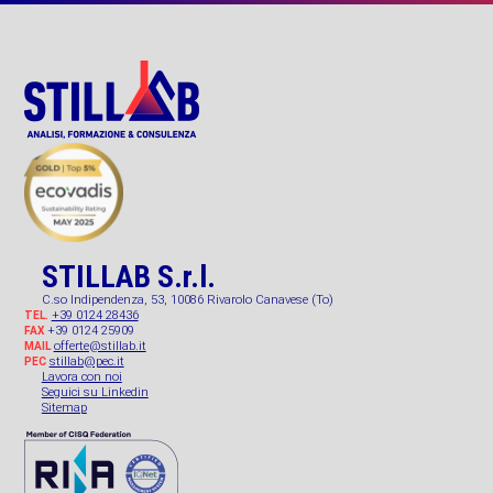
STILLAB S.r.l.
C.so Indipendenza, 53, 10086 Rivarolo Canavese (To)
+39 0124 28436
TEL.
+39 0124 25909
FAX
offerte@stillab.it
MAIL
stillab@pec.it
PEC
Lavora con noi
Seguici su Linkedin
Sitemap