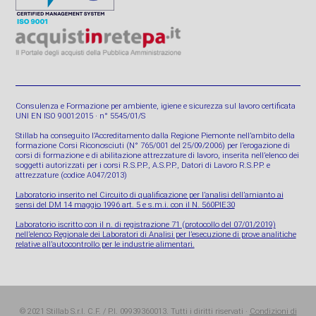
Consulenza e Formazione per ambiente, igiene e sicurezza sul lavoro certificata
UNI EN ISO 9001:2015 · n° 5545/01/S
Stillab ha conseguito l’Accreditamento dalla Regione Piemonte nell’ambito della
formazione Corsi Riconosciuti (N° 765/001 del 25/09/2006) per l’erogazione di
corsi di formazione e di abilitazione attrezzature di lavoro, inserita nell’elenco dei
soggetti autorizzati per i corsi R.S.P.P., A.S.P.P., Datori di Lavoro R.S.P.P. e
attrezzature (codice A047/2013)
Laboratorio inserito nel Circuito di qualificazione per l’analisi dell’amianto ai
sensi del DM 14 maggio 1996 art. 5 e s.m.i. con il N. 560PIE30
Laboratorio iscritto con il n. di registrazione 71 (protocollo del 07/01/2019)
nell’elenco Regionale dei Laboratori di Analisi per l’esecuzione di prove analitiche
relative all’autocontrollo per le industrie alimentari.
© 2021 Stillab S.r.l. C.F. / P.I. 09939360013. Tutti i diritti riservati ·
Condizioni di