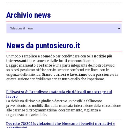
Archivio news
Archivio
news
News da puntosicuro.it
Un modo
semplice e comodo
per condividere con te le
notizie più
interessanti
direttamente
dalle fonti
che consultiamo.
L’
aggiornamento costante
è una parte integrante del nostro lavoro:
solo così possiamo offrire servizi sempre conformi e in linea con le
esigenze delle aziende.
Siamo curiosi e lavoriamo con passione
e in
questa sezione condividiamo con te tutto quello che impariamo.
Il disastro di Brandizzo: anatomia giuridica di una strage sul
lavoro
La richiesta di rinvio a giudizio descrive un possibile fallimento
prevenzionistico multilivello: dalla mancata interruzione della circolazione
alle carenze di programmazione, coordinamento, vigilanza e
organizzazione aziendale.
Decreto 78/2026: violazioni che bloccano i benefici normativi e