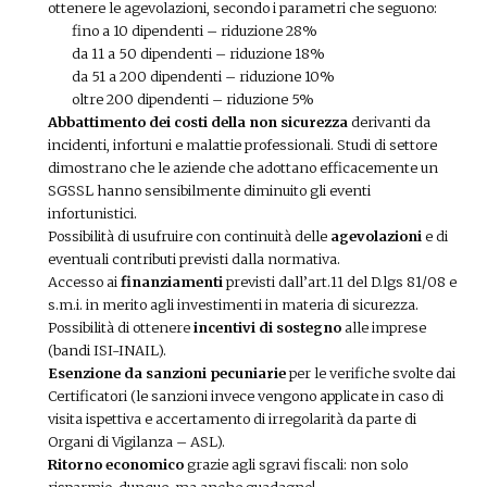
ottenere le agevolazioni, secondo i parametri che seguono:
fino a 10 dipendenti – riduzione 28%
da 11 a 50 dipendenti – riduzione 18%
da 51 a 200 dipendenti – riduzione 10%
oltre 200 dipendenti – riduzione 5%
Abbattimento dei costi della non sicurezza
derivanti da
incidenti, infortuni e malattie professionali. Studi di settore
dimostrano che le aziende che adottano efficacemente un
SGSSL hanno sensibilmente diminuito gli eventi
infortunistici.
Possibilità di usufruire con continuità delle
agevolazioni
e di
eventuali contributi previsti dalla normativa.
Accesso ai
finanziamenti
previsti dall’art.11 del D.lgs 81/08 e
s.m.i. in merito agli investimenti in materia di sicurezza.
Possibilità di ottenere
incentivi di sostegno
alle imprese
(bandi ISI-INAIL).
Esenzione da sanzioni pecuniarie
per le verifiche svolte dai
Certificatori (le sanzioni invece vengono applicate in caso di
visita ispettiva e accertamento di irregolarità da parte di
Organi di Vigilanza – ASL).
Ritorno economico
grazie agli sgravi fiscali: non solo