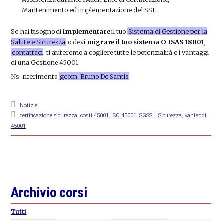
Mantenimento ed implementazione del SSL
Se hai bisogno di
implementare
il tuo
Sistema di Gestione per la
Salute e Sicurezza
o devi
migrare il tuo sistema OHSAS 18001
,
contattaci
: ti aiuteremo a cogliere tutte le potenzialità e i vantaggi
di una Gestione 45001.
Ns. riferimento
geom. Bruno De Santis
.
Notizie
certificazione sicurezza
,
costi 45001
,
ISO 45001
,
SGSSL
,
Sicurezza
,
vantaggi
45001
Primary
Archivio corsi
Sidebar
Tutti