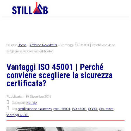
Skip
Skip
Skip
to
to
to
primary
main
primary
navigation
content
sidebar
Sei qui:
Home
»
Archivio Newsletter
»
Vantaggi ISO 45001 | Perché conviene
scegliere la sicurezza certificata?
Vantaggi ISO 45001 | Perché
conviene scegliere la sicurezza
certificata?
Pubblicato il
19 Dicembre 2018
Categorie
Notizie
Tag
certificazione sicurezza
,
costi 45001
,
ISO 45001
,
SGSSL
,
Sicurezza
,
vantaggi 45001