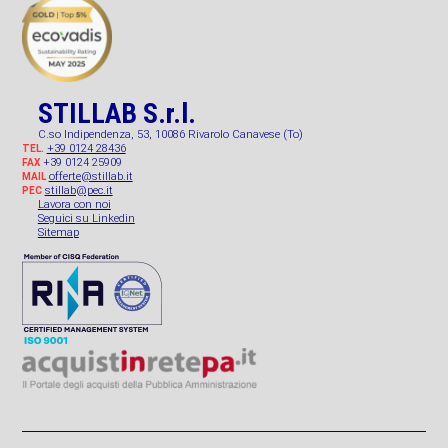
STILLAB S.r.l.
C.so Indipendenza, 53, 10086 Rivarolo Canavese (To)
+39 0124 28436
TEL.
+39 0124 25909
FAX
offerte@stillab.it
MAIL
stillab@pec.it
PEC
Lavora con noi
Seguici su Linkedin
Sitemap