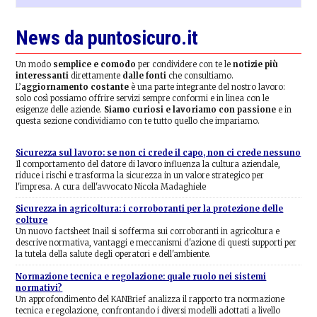
News da puntosicuro.it
Un modo
semplice e comodo
per condividere con te le
notizie più
interessanti
direttamente
dalle fonti
che consultiamo.
L’
aggiornamento costante
è una parte integrante del nostro lavoro:
solo così possiamo offrire servizi sempre conformi e in linea con le
esigenze delle aziende.
Siamo curiosi e lavoriamo con passione
e in
questa sezione condividiamo con te tutto quello che impariamo.
Sicurezza sul lavoro: se non ci crede il capo, non ci crede nessuno
Il comportamento del datore di lavoro influenza la cultura aziendale,
riduce i rischi e trasforma la sicurezza in un valore strategico per
l'impresa. A cura dell'avvocato Nicola Madaghiele
Sicurezza in agricoltura: i corroboranti per la protezione delle
colture
Un nuovo factsheet Inail si sofferma sui corroboranti in agricoltura e
descrive normativa, vantaggi e meccanismi d'azione di questi supporti per
la tutela della salute degli operatori e dell'ambiente.
Normazione tecnica e regolazione: quale ruolo nei sistemi
normativi?
Un approfondimento del KANBrief analizza il rapporto tra normazione
tecnica e regolazione, confrontando i diversi modelli adottati a livello