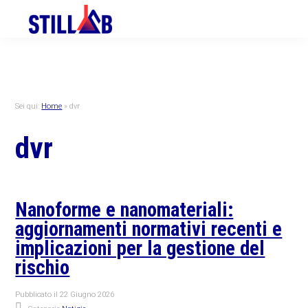
Skip
Skip
Skip
to
to
to
primary
main
primary
navigation
content
sidebar
Sei qui:
Home
»
dvr
dvr
Nanoforme e nanomateriali:
aggiornamenti normativi recenti e
implicazioni per la gestione del
rischio
Pubblicato il
22 Giugno 2026