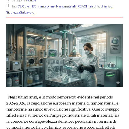
Categorie
Notizie
Tag
CLP
,
dvr
,
HSE
,
nanoforme
,
Nanomateiali
,
REACH
,
rischio chimico
,
SicurezzaSulLavoro
Negli ultimi anni, e in modo sempre più evidente nel periodo
2024‑2026, la regolazione europea in materia di nanomateriali e
nanoforme ha subito un’evoluzione significativa. Questo sviluppo
riflette sia l’aumento dell’impiego industriale di tali materiali, sia
la crescente consapevolezza delle loro peculiarità in termini di
comportamento fisico‑chimico, esposizione e potenziali effetti