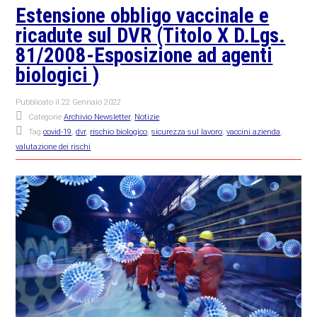
Estensione obbligo vaccinale e
ricadute sul DVR (Titolo X D.Lgs.
81/2008-Esposizione ad agenti
biologici )
Pubblicato il
22 Gennaio 2022
Categorie
Archivio Newsletter
,
Notizie
Tag
covid-19
,
dvr
,
rischio biologico
,
sicurezza sul lavoro
,
vaccini azienda
,
valutazione dei rischi