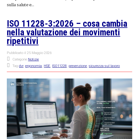
sulla salute e…
ISO 11228-3:2026 – cosa cambia
nella valutazione dei movimenti
ripetitivi
Pubblicato il
25 Maggio 2026
Categorie
Notizie
Tag
dvr
,
ergonomia
,
HSE
,
ISO11228
,
prevenzione
,
sicurezza sul lavoro