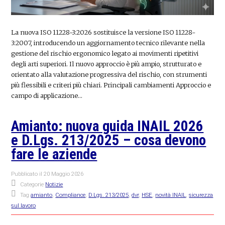
La nuova ISO 11228-3:2026 sostituisce la versione ISO 11228-
3:2007, introducendo un aggiornamento tecnico rilevante nella
gestione del rischio ergonomico legato ai movimenti ripetitivi
degli arti superiori. Il nuovo approccio è più ampio, strutturato e
orientato alla valutazione progressiva del rischio, con strumenti
più flessibili e criteri più chiari. Principali cambiamenti Approccio e
campo di applicazione…
Amianto: nuova guida INAIL 2026
e D.Lgs. 213/2025 – cosa devono
fare le aziende
Pubblicato il
20 Maggio 2026
Categorie
Notizie
Tag
amianto
,
Compliance
,
D.Lgs. 213/2025
,
dvr
,
HSE
,
novità INAIL
,
sicurezza
sul lavoro