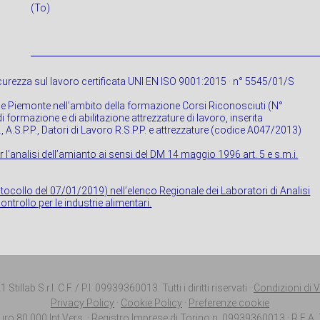
(To)
urezza sul lavoro certificata UNI EN ISO 9001:2015 · n° 5545/01/S
ne Piemonte nell’ambito della formazione Corsi Riconosciuti (N°
 formazione e di abilitazione attrezzature di lavoro, inserita
P., A.S.P.P., Datori di Lavoro R.S.P.P. e attrezzature (codice A047/2013)
r l’analisi dell’amianto ai sensi del DM 14 maggio 1996 art. 5 e s.m.i.
rotocollo del 07/01/2019) nell’elenco Regionale dei Laboratori di Analisi
ontrollo per le industrie alimentari.
Stillab S.r.l. C.F. / P.I. 09939360013. Tutti i diritti riservati ·
Condizioni di 
Privacy Policy
·
Cookie Policy
·
Preferenze cookie
uro 80.000 Int.Vers. · Registro Imprese di Torino n. 09939360013 · R.E.A