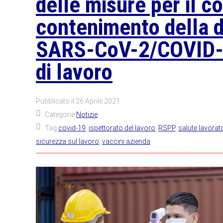
delle misure per il co
contenimento della d
SARS-CoV-2/COVID-1
di lavoro
Pubblicato il
26 Aprile 2021
Categorie
Notizie
Tag
covid-19
,
ispettorato del lavoro
,
RSPP
,
salute lavorato
sicurezza sul lavoro
,
vaccini azienda