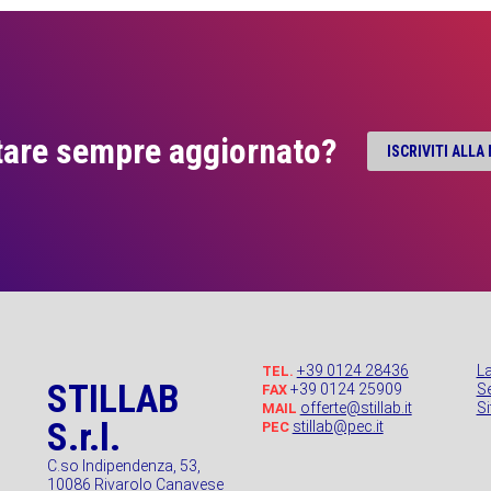
tare sempre aggiornato?
ISCRIVITI ALL
+39 0124 28436
L
TEL.
STILLAB
+39 0124 25909
Se
FAX
offerte@stillab.it
S
MAIL
S.r.l.
stillab@pec.it
PEC
C.so Indipendenza, 53,
10086 Rivarolo Canavese