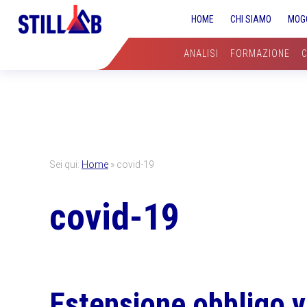
Skip
Skip
Skip
HOME
CHI SIAMO
MOG
to
to
to
primary
main
primary
ANALISI
FORMAZIONE
navigation
content
sidebar
Sei qui:
Home
»
covid-19
covid-19
Estensione obbligo v