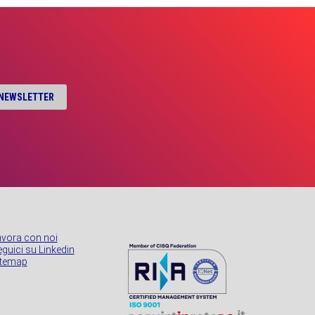
A NEWSLETTER
avora con noi
guici su Linkedin
itemap