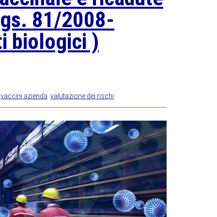
Lgs. 81/2008-
 biologici )
,
vaccini azienda
,
valutazione dei rischi