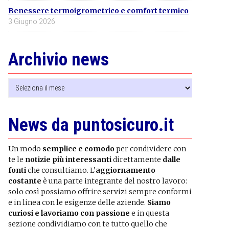
Benessere termoigrometrico e comfort termico
3 Giugno 2026
Archivio news
Archivio
news
News da puntosicuro.it
Un modo
semplice e comodo
per condividere con
te le
notizie più interessanti
direttamente
dalle
fonti
che consultiamo. L’
aggiornamento
costante
è una parte integrante del nostro lavoro:
solo così possiamo offrire servizi sempre conformi
e in linea con le esigenze delle aziende.
Siamo
curiosi e lavoriamo con passione
e in questa
sezione condividiamo con te tutto quello che