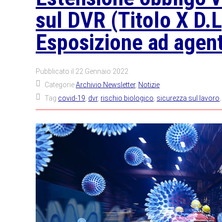
sul DVR (Titolo X D.
Esposizione ad agenti
Pubblicato il
22 Gennaio 2022
Categorie
Archivio Newsletter
,
Notizie
Tag
covid-19
,
dvr
,
rischio biologico
,
sicurezza sul lavoro