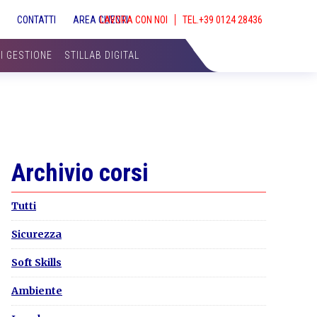
S
CONTATTI
AREA CLIENTI
LAVORA CON NOI
SHOW
SEAR
DI GESTIONE
STILLAB DIGITAL
Primary
Archivio corsi
Sidebar
Tutti
Sicurezza
Soft Skills
Ambiente