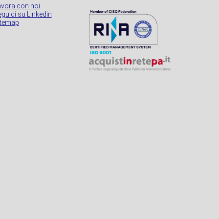
avora con noi
guici su Linkedin
itemap