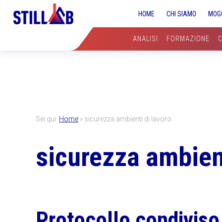
Skip
Skip
Skip
HOME
CHI SIAMO
MOG
to
to
to
primary
main
primary
ANALISI
FORMAZIONE
navigation
content
sidebar
Sei qui:
Home
»
sicurezza ambienti di lavoro
sicurezza ambient
Protocollo condiviso