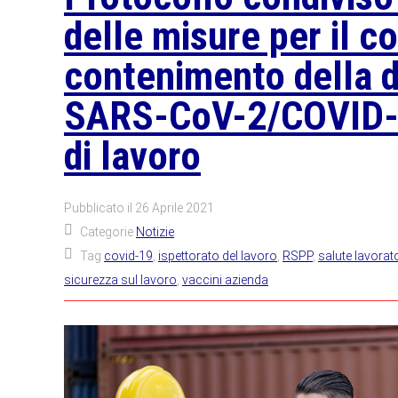
delle misure per il co
contenimento della d
SARS-CoV-2/COVID-1
di lavoro
Pubblicato il
26 Aprile 2021
Categorie
Notizie
Tag
covid-19
,
ispettorato del lavoro
,
RSPP
,
salute lavorato
sicurezza sul lavoro
,
vaccini azienda