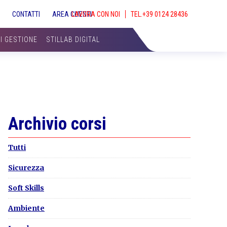
S
CONTATTI
AREA CLIENTI
LAVORA CON NOI
SHOW
SEAR
DI GESTIONE
STILLAB DIGITAL
Primary
Archivio corsi
Sidebar
Tutti
Sicurezza
Soft Skills
Ambiente