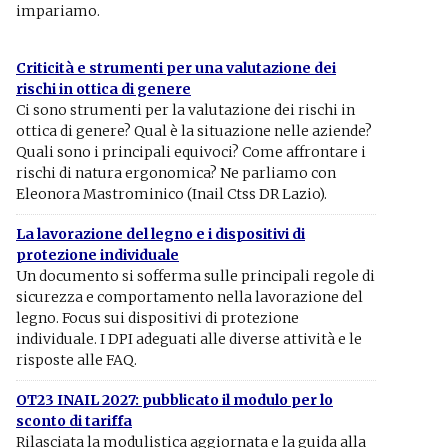
impariamo.
Criticità e strumenti per una valutazione dei
rischi in ottica di genere
Ci sono strumenti per la valutazione dei rischi in
ottica di genere? Qual è la situazione nelle aziende?
Quali sono i principali equivoci? Come affrontare i
rischi di natura ergonomica? Ne parliamo con
Eleonora Mastrominico (Inail Ctss DR Lazio).
La lavorazione del legno e i dispositivi di
protezione individuale
Un documento si sofferma sulle principali regole di
sicurezza e comportamento nella lavorazione del
legno. Focus sui dispositivi di protezione
individuale. I DPI adeguati alle diverse attività e le
risposte alle FAQ.
OT23 INAIL 2027: pubblicato il modulo per lo
sconto di tariffa
Rilasciata la modulistica aggiornata e la guida alla