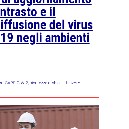
ntrasto e il
iffusione del virus
9 negli ambienti
ri
,
SARS-CoV-2
,
sicurezza ambienti di lavoro
,