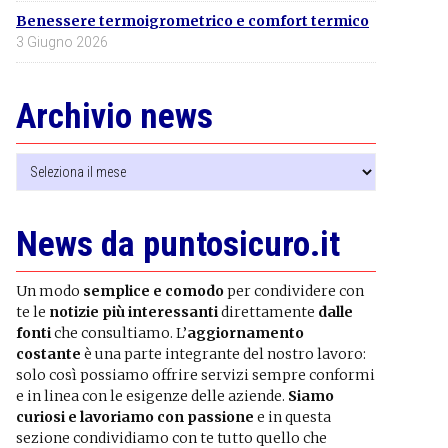
Benessere termoigrometrico e comfort termico
3 Giugno 2026
Archivio news
Archivio
news
News da puntosicuro.it
Un modo
semplice e comodo
per condividere con
te le
notizie più interessanti
direttamente
dalle
fonti
che consultiamo. L’
aggiornamento
costante
è una parte integrante del nostro lavoro:
solo così possiamo offrire servizi sempre conformi
e in linea con le esigenze delle aziende.
Siamo
curiosi e lavoriamo con passione
e in questa
sezione condividiamo con te tutto quello che