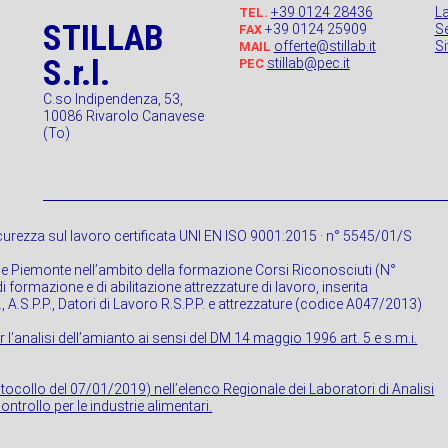
+39 0124 28436
L
TEL.
STILLAB
+39 0124 25909
Se
FAX
offerte@stillab.it
S
MAIL
S.r.l.
stillab@pec.it
PEC
C.so Indipendenza, 53,
10086 Rivarolo Canavese
(To)
urezza sul lavoro certificata UNI EN ISO 9001:2015 · n° 5545/01/S
ne Piemonte nell’ambito della formazione Corsi Riconosciuti (N°
 formazione e di abilitazione attrezzature di lavoro, inserita
P., A.S.P.P., Datori di Lavoro R.S.P.P. e attrezzature (codice A047/2013)
r l’analisi dell’amianto ai sensi del DM 14 maggio 1996 art. 5 e s.m.i.
rotocollo del 07/01/2019) nell’elenco Regionale dei Laboratori di Analisi
ontrollo per le industrie alimentari.