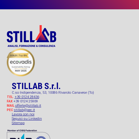
STILLAB S.r.l.
C.so Indipendenza, 53, 10086 Rivarolo Canavese (To)
+39 0124 28436
TEL.
+39 0124 25909
FAX
offerte@stillab.it
MAIL
stillab@pec.it
PEC
Lavora con noi
Seguici su Linkedin
Sitemap