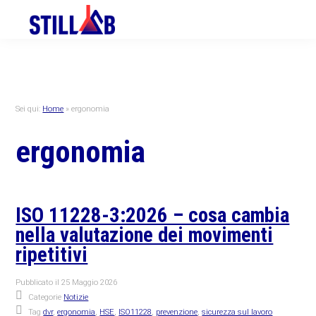
Skip
Skip
Skip
to
to
to
primary
main
primary
navigation
content
sidebar
Sei qui:
Home
»
ergonomia
ergonomia
ISO 11228-3:2026 – cosa cambia
nella valutazione dei movimenti
ripetitivi
Pubblicato il
25 Maggio 2026
Categorie
Notizie
Tag
dvr
,
ergonomia
,
HSE
,
ISO11228
,
prevenzione
,
sicurezza sul lavoro