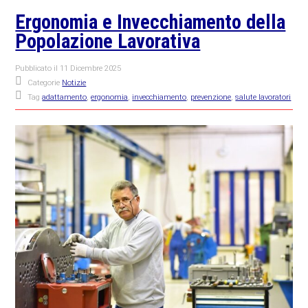
Ergonomia e Invecchiamento della
Popolazione Lavorativa
Pubblicato il
11 Dicembre 2025
Categorie
Notizie
Tag
adattamento
,
ergonomia
,
invecchiamento
,
prevenzione
,
salute lavoratori