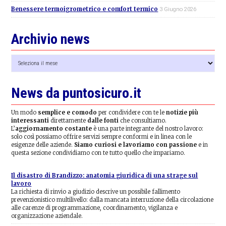
Benessere termoigrometrico e comfort termico
3 Giugno 2026
Archivio news
Archivio
news
News da puntosicuro.it
Un modo
semplice e comodo
per condividere con te le
notizie più
interessanti
direttamente
dalle fonti
che consultiamo.
L’
aggiornamento costante
è una parte integrante del nostro lavoro:
solo così possiamo offrire servizi sempre conformi e in linea con le
esigenze delle aziende.
Siamo curiosi e lavoriamo con passione
e in
questa sezione condividiamo con te tutto quello che impariamo.
Il disastro di Brandizzo: anatomia giuridica di una strage sul
lavoro
La richiesta di rinvio a giudizio descrive un possibile fallimento
prevenzionistico multilivello: dalla mancata interruzione della circolazione
alle carenze di programmazione, coordinamento, vigilanza e
organizzazione aziendale.