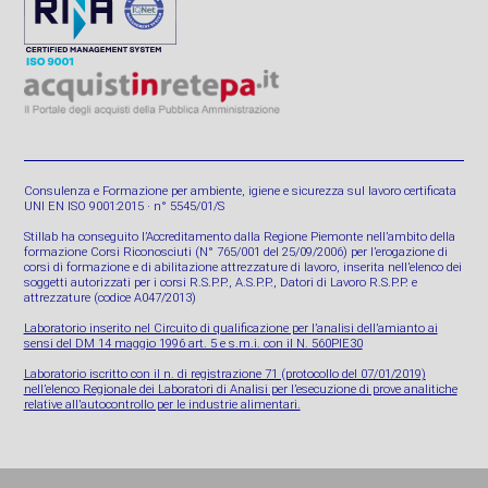
Consulenza e Formazione per ambiente, igiene e sicurezza sul lavoro certificata
UNI EN ISO 9001:2015 · n° 5545/01/S
Stillab ha conseguito l’Accreditamento dalla Regione Piemonte nell’ambito della
formazione Corsi Riconosciuti (N° 765/001 del 25/09/2006) per l’erogazione di
corsi di formazione e di abilitazione attrezzature di lavoro, inserita nell’elenco dei
soggetti autorizzati per i corsi R.S.P.P., A.S.P.P., Datori di Lavoro R.S.P.P. e
attrezzature (codice A047/2013)
Laboratorio inserito nel Circuito di qualificazione per l’analisi dell’amianto ai
sensi del DM 14 maggio 1996 art. 5 e s.m.i. con il N. 560PIE30
Laboratorio iscritto con il n. di registrazione 71 (protocollo del 07/01/2019)
nell’elenco Regionale dei Laboratori di Analisi per l’esecuzione di prove analitiche
relative all’autocontrollo per le industrie alimentari.