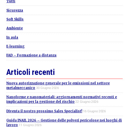
Sidebar
Tutti
Sicurezza
Soft Skills
Ambiente
In aula
E-learning
FAD – Formazione a distanza
Articoli recenti
Nuova autorizzazione generale per le emissioni nel settore
metalmeccanico
30 Giugno 2026
Nanoforme e nanomateriali: aggiornamenti normativi recenti e
implicazioni per la gestione del rischio
22 Giugno 2026
Diventa il nostro prossimo Sales Specialist!
16 Giugno 2026
Guida INAIL 2026 – Gestione delle polveri pericolose nei luoghi di
lavoro
11 Giugno 2026