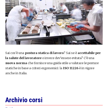
Sai cos’è una
postura statica di lavoro
? Sai se è
accettabile per
la salute del lavoratore
o invece dev’essere evitata? C’è una
nuova norma
che fornisce una guida utile a valutare le posture
statiche in base a criteri ergonomici: la
ISO 11226
è in vigore
anche in Italia.
Primary
Archivio corsi