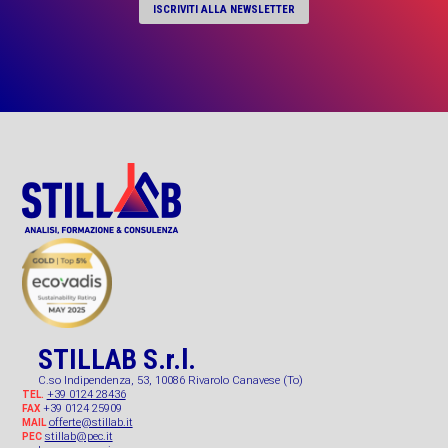
ISCRIVITI ALLA NEWSLETTER
STILLAB S.r.l.
C.so Indipendenza, 53, 10086 Rivarolo Canavese (To)
+39 0124 28436
TEL.
+39 0124 25909
FAX
offerte@stillab.it
MAIL
stillab@pec.it
PEC