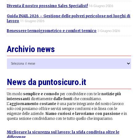
Diventa il nostro prossimo Sales Specialist!
16 Giugno 2026
Guida INAIL 2026 – Gestione delle polveri pericolose nei luoghi di
lavoro
11 Giugno 2026
Benessere termoigrometrico e comfort termico
3 Giugno 2026
Archivio news
Archivio
news
News da puntosicuro.it
Un modo
semplice e comodo
per condividere con te le
notizie più
interessanti
direttamente
dalle fonti
che consultiamo.
L’
aggiornamento costante
è una parte integrante del nostro lavoro:
solo così possiamo offrire servizi sempre conformi e in linea con le
esigenze delle aziende.
Siamo curiosi e lavoriamo con passione
e in
questa sezione condividiamo con te tutto quello che impariamo.
Migliorare la sicurezza sul lavoro: la sfida condivisa oltre le
differenze