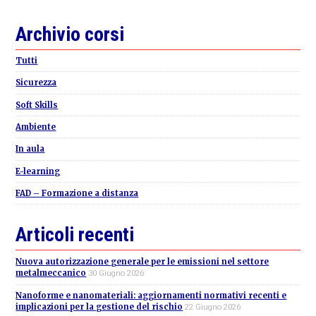
Primary
Archivio corsi
Sidebar
Tutti
Sicurezza
Soft Skills
Ambiente
In aula
E-learning
FAD – Formazione a distanza
Articoli recenti
Nuova autorizzazione generale per le emissioni nel settore
metalmeccanico
30 Giugno 2026
Nanoforme e nanomateriali: aggiornamenti normativi recenti e
implicazioni per la gestione del rischio
22 Giugno 2026