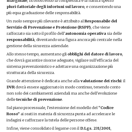
marginale
, riconoscendo la complessità e la natura spesso
pluri-fattoriale degli infortuni sul lavoro
, e consentendo una
più equa graduazione delle responsabilità.
Un ruolo sempre più rilevante è attribuito al
Responsabile del
Servizio di Prevenzione e Protezione (RSPP)
, che viene
rafforzato sia sotto il profilo dell’
autonomia operativa
sia delle
responsabilità
, diventando una figura ancora più centrale nella
gestione della sicurezza aziendale.
Allo stesso tempo, aumentano gli
obblighi del datore di lavoro
,
che dovrà garantire risorse adeguate, vigilare sull’efficacia del
sistema prevenzionistico e adottare una organizzazione più
strutturata della sicurezza.
Grande attenzione è dedicata anche alla
valutazione dei rischi
: il
DVR
dovrà essere aggiornato in modo continuo, tenendo conto
non solo dei cambiamenti aziendali ma anche dell’evoluzione
delle
tecniche di prevenzione
.
Sul piano processuale, l’estensione del modello del
“Codice
Rosso”
ai reati in materia di sicurezza punta ad accelerare le
indagini e rafforzare la tutela delle persone offese.
Infine, viene consolidato il legame con il
D.Lgs. 231/2001
,