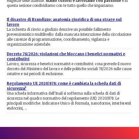
esigenze delle aziende.
Siamo curiosi e lavoriamo con passione
e in
questa sezione condividiamo con te tutto quello che impariamo.
Il disastro di Brandizzo: anatomia giuridica di una strage sul
lavoro
La richiesta di rinvio a giudizio descrive un possibile fallimento
prevenzionistico multilivello: dalla mancata interruzione della circolazione
alle carenze di programmazione, coordinamento, vigilanza e
organizzazione aziendale.
Decreto 78/2026: violazioni che bloccano i benefici normativi e
contributivi
Lavoro, sicurezza e benefici normativi e contributivi: cosa prevede il nuovo
decreto del Ministero del lavoro e delle politiche sociali 78/2026 sulle cause
ostative e sui periodi di esclusione.
Regolamento UE 2020/878: come è cambiata la scheda dati di
sicurezza?
Una scheda informativa dell'Inail si sofferma sulla scheda di dati di
sicurezza nel quadro normativo del regolamento (UE) 2020/878. Le
principali modifiche: Indicatore Unico di Formula, nanoforme, interferenti
endocrini, …