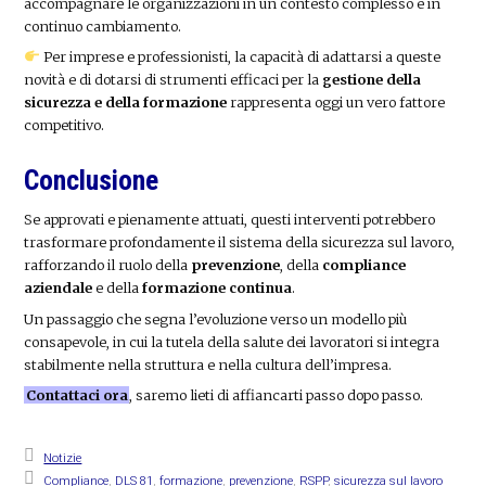
accompagnare le organizzazioni in un contesto complesso e in
continuo cambiamento.
Per imprese e professionisti, la capacità di adattarsi a queste
novità e di dotarsi di strumenti efficaci per la
gestione della
sicurezza e della formazione
rappresenta oggi un vero fattore
competitivo.
Conclusione
Se approvati e pienamente attuati, questi interventi potrebbero
trasformare profondamente il sistema della sicurezza sul lavoro,
rafforzando il ruolo della
prevenzione
, della
compliance
aziendale
e della
formazione continua
.
Un passaggio che segna l’evoluzione verso un modello più
consapevole, in cui la tutela della salute dei lavoratori si integra
stabilmente nella struttura e nella cultura dell’impresa.
Contattaci ora
, saremo lieti di affiancarti passo dopo passo.
Notizie
Compliance
,
DLS 81
,
formazione
,
prevenzione
,
RSPP
,
sicurezza sul lavoro