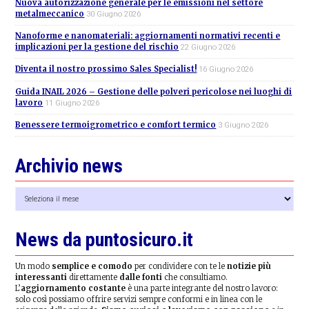
Nuova autorizzazione generale per le emissioni nel settore
metalmeccanico
30 Giugno 2026
Nanoforme e nanomateriali: aggiornamenti normativi recenti e
implicazioni per la gestione del rischio
22 Giugno 2026
Diventa il nostro prossimo Sales Specialist!
16 Giugno 2026
Guida INAIL 2026 – Gestione delle polveri pericolose nei luoghi di
lavoro
11 Giugno 2026
Benessere termoigrometrico e comfort termico
3 Giugno 2026
Archivio news
Archivio
news
News da puntosicuro.it
Un modo
semplice e comodo
per condividere con te le
notizie più
interessanti
direttamente
dalle fonti
che consultiamo.
L’
aggiornamento costante
è una parte integrante del nostro lavoro:
solo così possiamo offrire servizi sempre conformi e in linea con le