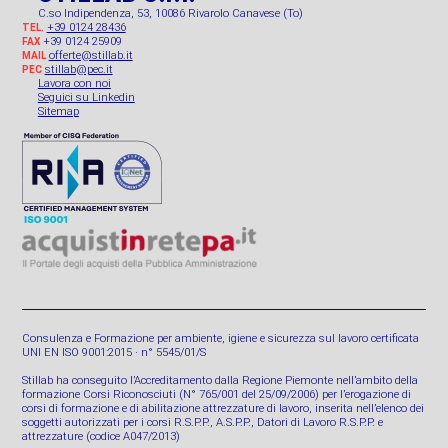
C.so Indipendenza, 53, 10086 Rivarolo Canavese (To)
+39 0124 28436
TEL.
+39 0124 25909
FAX
offerte@stillab.it
MAIL
stillab@pec.it
PEC
Lavora con noi
Seguici su Linkedin
Sitemap
Consulenza e Formazione per ambiente, igiene e sicurezza sul lavoro certificata
UNI EN ISO 9001:2015 · n° 5545/01/S
Stillab ha conseguito l’Accreditamento dalla Regione Piemonte nell’ambito della
formazione Corsi Riconosciuti (N° 765/001 del 25/09/2006) per l’erogazione di
corsi di formazione e di abilitazione attrezzature di lavoro, inserita nell’elenco dei
soggetti autorizzati per i corsi R.S.P.P., A.S.P.P., Datori di Lavoro R.S.P.P. e
attrezzature (codice A047/2013)