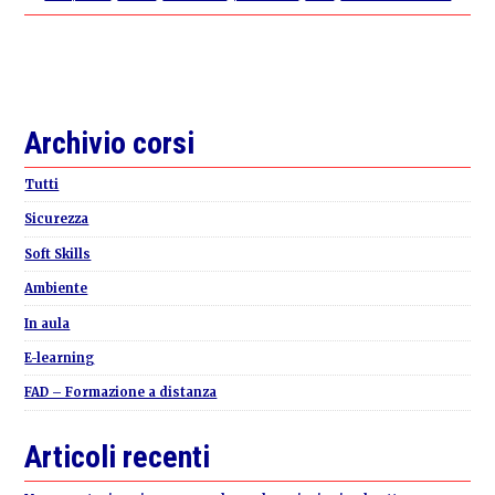
Primary
Archivio corsi
Sidebar
Tutti
Sicurezza
Soft Skills
Ambiente
In aula
E-learning
FAD – Formazione a distanza
Articoli recenti