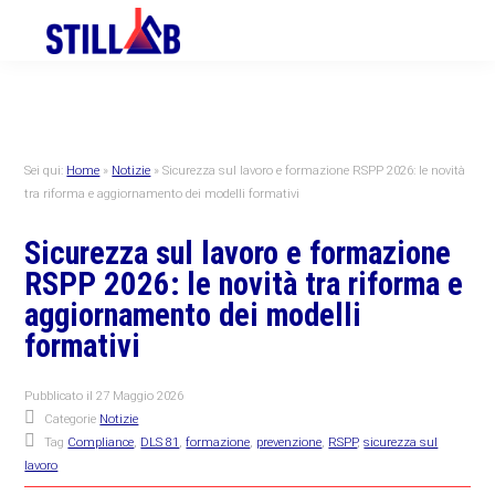
Skip
Skip
Skip
to
to
to
primary
main
primary
navigation
content
sidebar
Sei qui:
Home
»
Notizie
»
Sicurezza sul lavoro e formazione RSPP 2026: le novità
tra riforma e aggiornamento dei modelli formativi
Sicurezza sul lavoro e formazione
RSPP 2026: le novità tra riforma e
aggiornamento dei modelli
formativi
Pubblicato il
27 Maggio 2026
Categorie
Notizie
Tag
Compliance
,
DLS 81
,
formazione
,
prevenzione
,
RSPP
,
sicurezza sul
lavoro