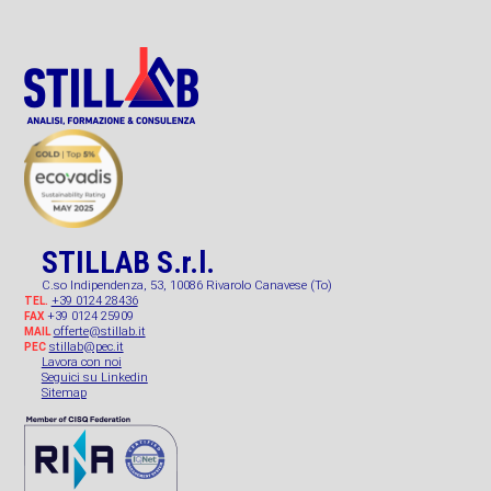
STILLAB S.r.l.
C.so Indipendenza, 53, 10086 Rivarolo Canavese (To)
+39 0124 28436
TEL.
+39 0124 25909
FAX
offerte@stillab.it
MAIL
stillab@pec.it
PEC
Lavora con noi
Seguici su Linkedin
Sitemap