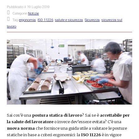
Pubblicato il
19 Luglio 2019
Categorie
Notizie
Tag
ergonomia
,
ISO 11226
,
salute e sicurezza
,
Sicurezza
,
sicurezza sul
lavoro
Sai cos’è una
postura statica di lavoro
? Sai se è
accettabile per
la salute del lavoratore
o invece dev’essere evitata? C’è una
nuova norma
che fornisce una guida utile a valutare le posture
statiche in base a criteri ergonomici: la
ISO 11226
è in vigore