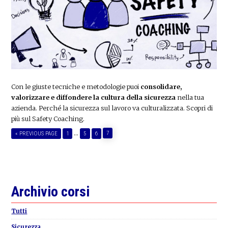
Con le giuste tecniche e metodologie puoi
consolidare,
valorizzare e diffondere la cultura della sicurezza
nella tua
azienda. Perché la sicurezza sul lavoro va culturalizzata. Scopri di
più sul Safety Coaching.
Interim
…
PAGE
GO
PAGE
PAGE
PAGE
7
«
PREVIOUS PAGE
1
5
6
TO
pages
omitted
Primary
Archivio corsi
Sidebar
Tutti
Sicurezza