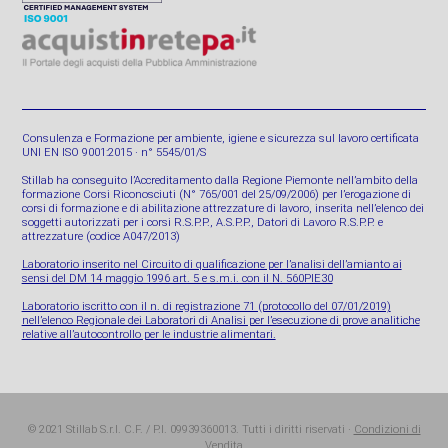
Consulenza e Formazione per ambiente, igiene e sicurezza sul lavoro certificata
UNI EN ISO 9001:2015 · n° 5545/01/S
Stillab ha conseguito l’Accreditamento dalla Regione Piemonte nell’ambito della
formazione Corsi Riconosciuti (N° 765/001 del 25/09/2006) per l’erogazione di
corsi di formazione e di abilitazione attrezzature di lavoro, inserita nell’elenco dei
soggetti autorizzati per i corsi R.S.P.P., A.S.P.P., Datori di Lavoro R.S.P.P. e
attrezzature (codice A047/2013)
Laboratorio inserito nel Circuito di qualificazione per l’analisi dell’amianto ai
sensi del DM 14 maggio 1996 art. 5 e s.m.i. con il N. 560PIE30
Laboratorio iscritto con il n. di registrazione 71 (protocollo del 07/01/2019)
nell’elenco Regionale dei Laboratori di Analisi per l’esecuzione di prove analitiche
relative all’autocontrollo per le industrie alimentari.
© 2021 Stillab S.r.l. C.F. / P.I. 09939360013. Tutti i diritti riservati ·
Condizioni di
Vendita