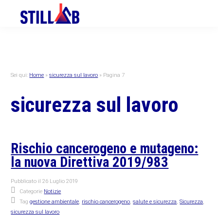
Skip
Skip
Skip
to
to
to
primary
main
primary
navigation
content
sidebar
Sei qui:
Home
»
sicurezza sul lavoro
»
Pagina 7
sicurezza sul lavoro
Rischio cancerogeno e mutageno:
la nuova Direttiva 2019/983
Pubblicato il
26 Luglio 2019
Categorie
Notizie
Tag
gestione ambientale
,
rischio cancerogeno
,
salute e sicurezza
,
Sicurezza
,
sicurezza sul lavoro