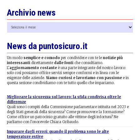
Archivio news
Archivio
news
News da puntosicuro.it
Un modo
semplice e comodo
per condividere con te le
notizie più
interessanti
direttamente
dalle fonti
che consultiamo.
L’
aggiornamento costante
è una parte integrante del nostro lavoro:
solo così possiamo offrire servizi sempre conformi e in linea con le
esigenze delle aziende.
Siamo curiosi e lavoriamo con passione
e in
questa sezione condividiamo con te tutto quello che impariamo.
Migliorare la sicurezza sul lavoro: la sfida condivisa oltre le
differenze
Quali sono i compiti della Commissione parlamentare istituita nel 2023 e
degli Stati generali della sicurezza? Come promuovere la formazione?
Come offrire un patrocinio gratuito alle vittime degli infortuni? Ne
parliamo con l'onorevole Chiara Gribaudo.
Imparare dagli errori: quando il problema sono le alte
temperature estive