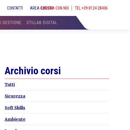
S
CONTATTI
AREA CLIENTI
LAVORA CON NOI
SHOW
SEAR
DI GESTIONE
STILLAB DIGITAL
Primary
Archivio corsi
Sidebar
Tutti
Sicurezza
Soft Skills
Ambiente