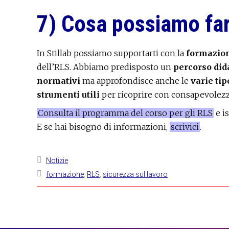
7) Cosa possiamo far
In Stillab possiamo supportarti con la
formazio
dell’RLS. Abbiamo predisposto un
percorso dida
normativi
ma approfondisce anche le
varie tip
strumenti utili
per ricoprire con consapevolezza
Consulta il programma del corso per gli RLS
e is
E se hai bisogno di informazioni,
scrivici
.
Notizie
formazione
,
RLS
,
sicurezza sul lavoro