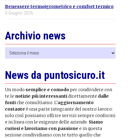
Benessere termoigrometrico e comfort termico
3 Giugno 2026
Archivio news
Archivio
news
News da puntosicuro.it
Un modo
semplice e comodo
per condividere con
te le
notizie più interessanti
direttamente
dalle
fonti
che consultiamo. L’
aggiornamento
costante
è una parte integrante del nostro lavoro:
solo così possiamo offrire servizi sempre conformi
e in linea con le esigenze delle aziende.
Siamo
curiosi e lavoriamo con passione
e in questa
sezione condividiamo con te tutto quello che