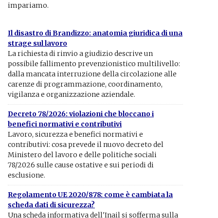
impariamo.
Il disastro di Brandizzo: anatomia giuridica di una
strage sul lavoro
La richiesta di rinvio a giudizio descrive un
possibile fallimento prevenzionistico multilivello:
dalla mancata interruzione della circolazione alle
carenze di programmazione, coordinamento,
vigilanza e organizzazione aziendale.
Decreto 78/2026: violazioni che bloccano i
benefici normativi e contributivi
Lavoro, sicurezza e benefici normativi e
contributivi: cosa prevede il nuovo decreto del
Ministero del lavoro e delle politiche sociali
78/2026 sulle cause ostative e sui periodi di
esclusione.
Regolamento UE 2020/878: come è cambiata la
scheda dati di sicurezza?
Una scheda informativa dell'Inail si sofferma sulla