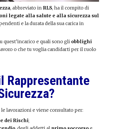
rezza
, abbreviato in
RLS
, ha il compito di
oni legate alla salute e alla sicurezza sul
pendenti e la durata della sua carica in
u quest’incarico e quali sono gli
obblighi
Lavoro o che tu voglia candidarti per il ruolo
 il Rappresentante
 Sicurezza?
 le lavorazioni e viene consultato per:
e dei Rischi
;
ncendio
, degli addetti al
primo soccorso
e