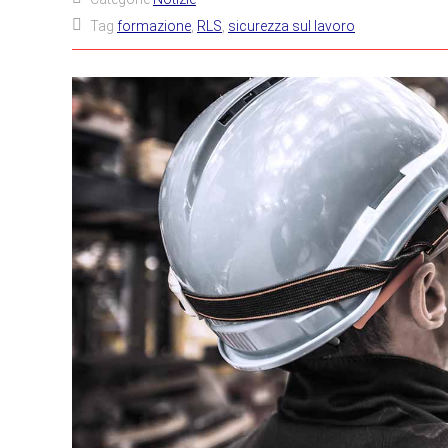
Tag
formazione
,
RLS
,
sicurezza sul lavoro