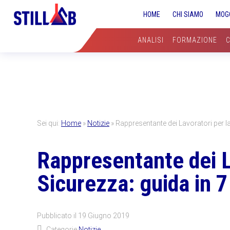
Skip
Skip
Skip
HOME
CHI SIAMO
MOG
to
to
to
primary
main
primary
ANALISI
FORMAZIONE
navigation
content
sidebar
Sei qui:
Home
»
Notizie
»
Rappresentante dei Lavoratori per la
Rappresentante dei L
Sicurezza: guida in 7
Pubblicato il
19 Giugno 2019
Categorie
Notizie