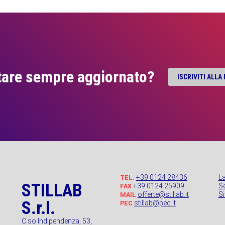
tare sempre aggiornato?
ISCRIVITI ALL
+39 0124 28436
L
TEL.
STILLAB
+39 0124 25909
Se
FAX
offerte@stillab.it
S
MAIL
S.r.l.
stillab@pec.it
PEC
C.so Indipendenza, 53,