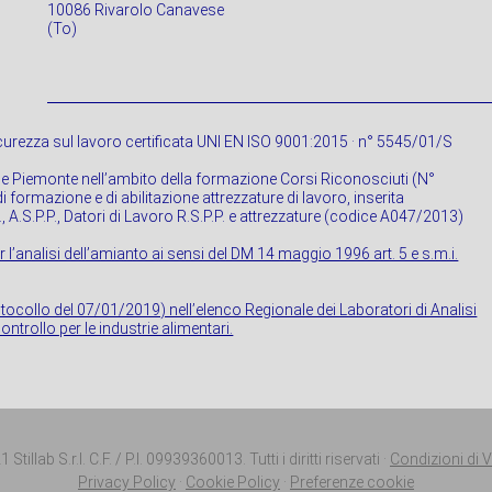
10086 Rivarolo Canavese
(To)
urezza sul lavoro certificata UNI EN ISO 9001:2015 · n° 5545/01/S
ne Piemonte nell’ambito della formazione Corsi Riconosciuti (N°
 formazione e di abilitazione attrezzature di lavoro, inserita
P., A.S.P.P., Datori di Lavoro R.S.P.P. e attrezzature (codice A047/2013)
r l’analisi dell’amianto ai sensi del DM 14 maggio 1996 art. 5 e s.m.i.
rotocollo del 07/01/2019) nell’elenco Regionale dei Laboratori di Analisi
ontrollo per le industrie alimentari.
Stillab S.r.l. C.F. / P.I. 09939360013. Tutti i diritti riservati ·
Condizioni di 
Privacy Policy
·
Cookie Policy
·
Preferenze cookie