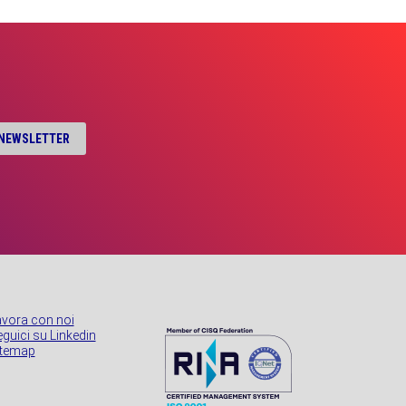
A NEWSLETTER
avora con noi
guici su Linkedin
itemap