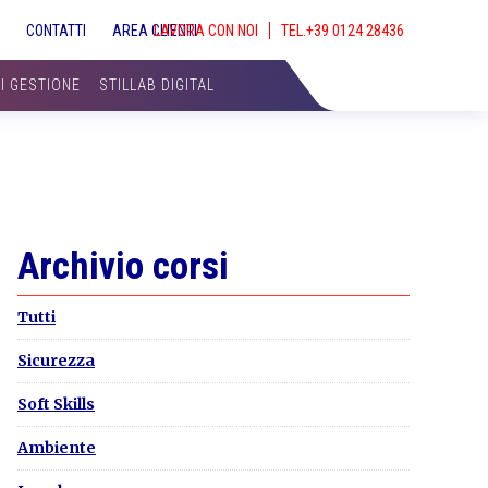
S
CONTATTI
AREA CLIENTI
LAVORA CON NOI
SHOW
SEAR
DI GESTIONE
STILLAB DIGITAL
Primary
Archivio corsi
Sidebar
Tutti
Sicurezza
Soft Skills
Ambiente