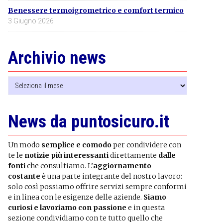
Benessere termoigrometrico e comfort termico
3 Giugno 2026
Archivio news
Archivio
news
News da puntosicuro.it
Un modo
semplice e comodo
per condividere con
te le
notizie più interessanti
direttamente
dalle
fonti
che consultiamo. L’
aggiornamento
costante
è una parte integrante del nostro lavoro:
solo così possiamo offrire servizi sempre conformi
e in linea con le esigenze delle aziende.
Siamo
curiosi e lavoriamo con passione
e in questa
sezione condividiamo con te tutto quello che