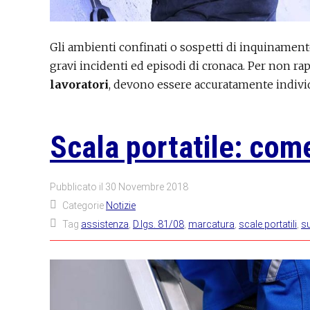
Gli ambienti confinati o sospetti di inquinament
gravi incidenti ed episodi di cronaca. Per non r
lavoratori
, devono essere accuratamente individu
Scala portatile: com
Pubblicato il
30 Novembre 2018
Categorie
Notizie
Tag
assistenza
,
D.lgs. 81/08
,
marcatura
,
scale portatili
,
s