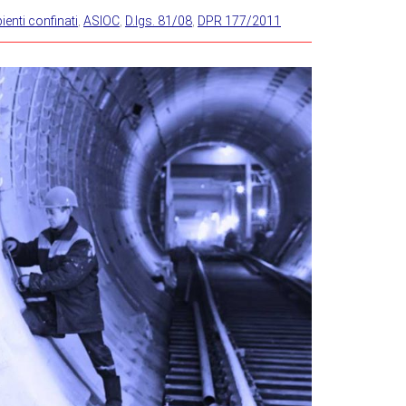
enti confinati
,
ASIOC
,
D.lgs. 81/08
,
DPR 177/2011