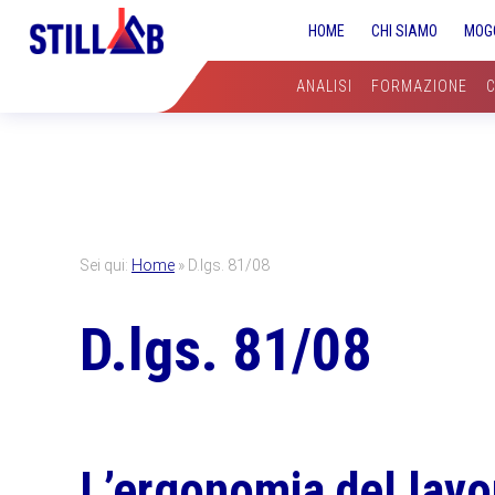
Skip
Skip
Skip
HOME
CHI SIAMO
MOG
to
to
to
primary
main
primary
ANALISI
FORMAZIONE
navigation
content
sidebar
Sei qui:
Home
»
D.lgs. 81/08
D.lgs. 81/08
L’ergonomia del lavo