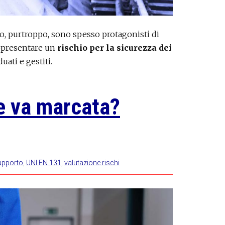
o, purtroppo, sono spesso protagonisti di
appresentare un
rischio per la sicurezza dei
ati e gestiti.
e va marcata?
upporto
,
UNI EN 131
,
valutazione rischi