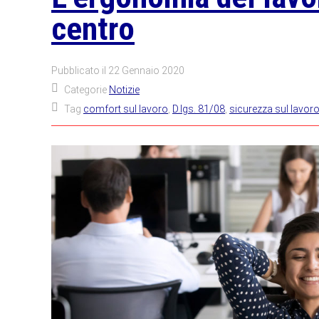
centro
Pubblicato il
22 Gennaio 2020
Categorie
Notizie
Tag
comfort sul lavoro
,
D.lgs. 81/08
,
sicurezza sul lavor