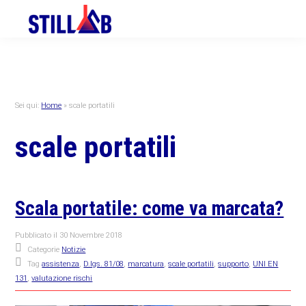
Skip
Skip
Skip
to
to
to
primary
main
primary
navigation
content
sidebar
Sei qui:
Home
»
scale portatili
scale portatili
Scala portatile: come va marcata?
Pubblicato il
30 Novembre 2018
Categorie
Notizie
Tag
assistenza
,
D.lgs. 81/08
,
marcatura
,
scale portatili
,
supporto
,
UNI EN
131
,
valutazione rischi