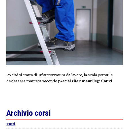
Poiché si tratta di un’attrezzatura da lavoro, la scala portatile
dev’essere marcata secondo
precisi riferimenti legislativi
.
Primary
Archivio corsi
Sidebar
Tutti