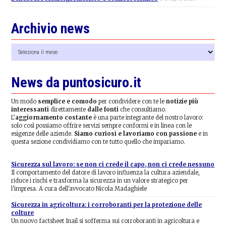
Archivio news
Archivio
news
News da puntosicuro.it
Un modo
semplice e comodo
per condividere con te le
notizie più
interessanti
direttamente
dalle fonti
che consultiamo.
L’
aggiornamento costante
è una parte integrante del nostro lavoro:
solo così possiamo offrire servizi sempre conformi e in linea con le
esigenze delle aziende.
Siamo curiosi e lavoriamo con passione
e in
questa sezione condividiamo con te tutto quello che impariamo.
Sicurezza sul lavoro: se non ci crede il capo, non ci crede nessuno
Il comportamento del datore di lavoro influenza la cultura aziendale,
riduce i rischi e trasforma la sicurezza in un valore strategico per
l'impresa. A cura dell'avvocato Nicola Madaghiele
Sicurezza in agricoltura: i corroboranti per la protezione delle
colture
Un nuovo factsheet Inail si sofferma sui corroboranti in agricoltura e