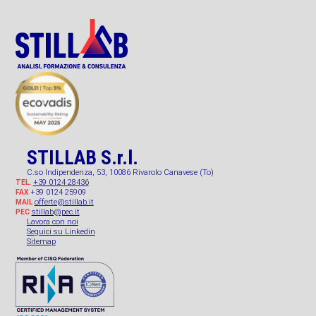
STILLAB S.r.l.
C.so Indipendenza, 53, 10086 Rivarolo Canavese (To)
+39 0124 28436
TEL.
+39 0124 25909
FAX
offerte@stillab.it
MAIL
stillab@pec.it
PEC
Lavora con noi
Seguici su Linkedin
Sitemap