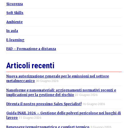
Sicurezza
Soft Skills
Ambiente
In aula
E-learning
FAD – Formazione a distanza
Articoli recenti
Nuova autorizzazione generale per le emissioni nel settore
metalmeccanico
30 Giugno 2026
Nanoforme e nanomateriali: aggiornamenti normativi recenti e
implicazioni per la gestione del rischio
22 Giugno 2026
Diventa il nostro prossimo Sales Specialist!
16 Giugno 2026
Guida INAIL 2026 – Gestione delle polveri pericolose nei luoghi di
lavoro
11 Giugno 2026
Benessere termoigrometrico e comfort termico
3 Giugno 2026