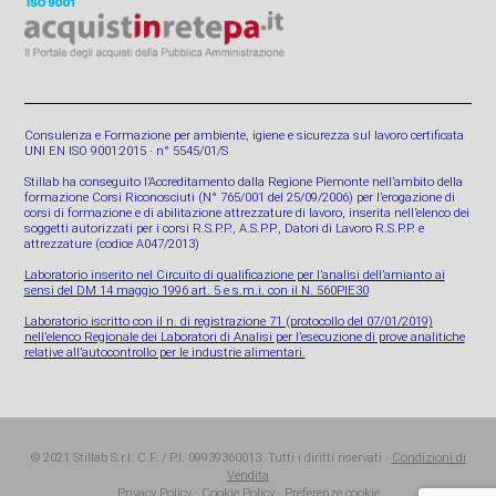
Consulenza e Formazione per ambiente, igiene e sicurezza sul lavoro certificata
UNI EN ISO 9001:2015 · n° 5545/01/S
Stillab ha conseguito l’Accreditamento dalla Regione Piemonte nell’ambito della
formazione Corsi Riconosciuti (N° 765/001 del 25/09/2006) per l’erogazione di
corsi di formazione e di abilitazione attrezzature di lavoro, inserita nell’elenco dei
soggetti autorizzati per i corsi R.S.P.P., A.S.P.P., Datori di Lavoro R.S.P.P. e
attrezzature (codice A047/2013)
Laboratorio inserito nel Circuito di qualificazione per l’analisi dell’amianto ai
sensi del DM 14 maggio 1996 art. 5 e s.m.i. con il N. 560PIE30
Laboratorio iscritto con il n. di registrazione 71 (protocollo del 07/01/2019)
nell’elenco Regionale dei Laboratori di Analisi per l’esecuzione di prove analitiche
relative all’autocontrollo per le industrie alimentari.
© 2021 Stillab S.r.l. C.F. / P.I. 09939360013. Tutti i diritti riservati ·
Condizioni di
Vendita
Privacy Policy
·
Cookie Policy
·
Preferenze cookie