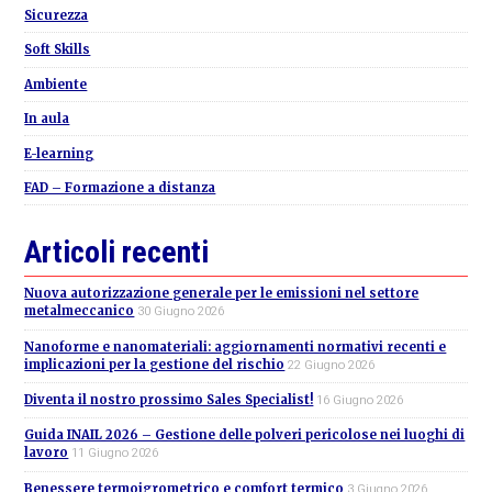
Sicurezza
Soft Skills
Ambiente
In aula
E-learning
FAD – Formazione a distanza
Articoli recenti
Nuova autorizzazione generale per le emissioni nel settore
metalmeccanico
30 Giugno 2026
Nanoforme e nanomateriali: aggiornamenti normativi recenti e
implicazioni per la gestione del rischio
22 Giugno 2026
Diventa il nostro prossimo Sales Specialist!
16 Giugno 2026
Guida INAIL 2026 – Gestione delle polveri pericolose nei luoghi di
lavoro
11 Giugno 2026
Benessere termoigrometrico e comfort termico
3 Giugno 2026