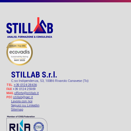
STILLAB S.r.l.
C.so Indipendenza, 53, 10086 Rivarolo Canavese (To)
+39 0124 28436
TEL.
+39 0124 25909
FAX
offerte@stillab.it
MAIL
stillab@pec.it
PEC
Lavora con noi
Seguici su Linkedin
Sitemap