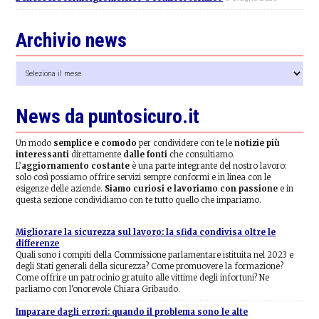
Archivio news
Archivio
news
News da puntosicuro.it
Un modo
semplice e comodo
per condividere con te le
notizie più
interessanti
direttamente
dalle fonti
che consultiamo.
L’
aggiornamento costante
è una parte integrante del nostro lavoro:
solo così possiamo offrire servizi sempre conformi e in linea con le
esigenze delle aziende.
Siamo curiosi e lavoriamo con passione
e in
questa sezione condividiamo con te tutto quello che impariamo.
Migliorare la sicurezza sul lavoro: la sfida condivisa oltre le
differenze
Quali sono i compiti della Commissione parlamentare istituita nel 2023 e
degli Stati generali della sicurezza? Come promuovere la formazione?
Come offrire un patrocinio gratuito alle vittime degli infortuni? Ne
parliamo con l'onorevole Chiara Gribaudo.
Imparare dagli errori: quando il problema sono le alte