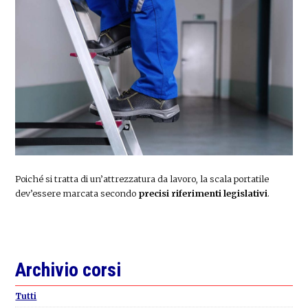
Poiché si tratta di un’attrezzatura da lavoro, la scala portatile
dev’essere marcata secondo
precisi riferimenti legislativi
.
Primary
Archivio corsi
Sidebar
Tutti