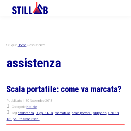
Skip
Skip
Skip
to
to
to
primary
main
primary
navigation
content
sidebar
Sei qui:
Home
»
assistenza
assistenza
Scala portatile: come va marcata?
Pubblicato il
30 Novembre 2018
Categorie
Notizie
Tag
assistenza
,
D.lgs. 81/08
,
marcatura
,
scale portatili
,
supporto
,
UNI EN
131
,
valutazione rischi