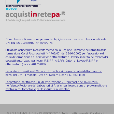
Consulenza e Formazione per ambiente, igiene e sicurezza sul lavoro certificata
UNI EN ISO 9001:2015 · n° 5545/01/S
Stillab ha conseguito l’Accreditamento dalla Regione Piemonte nell’ambito della
formazione Corsi Riconosciuti (N° 765/001 del 25/09/2006) per l’erogazione di
corsi di formazione e di abilitazione attrezzature di lavoro, inserita nell’elenco dei
soggetti autorizzati per i corsi R.S.P.P., A.S.P.P., Datori di Lavoro R.S.P.P. e
attrezzature (codice A047/2013)
Laboratorio inserito nel Circuito di qualificazione per l’analisi dell’amianto ai
sensi del DM 14 maggio 1996 art. 5 e s.m.i. con il N. 560PIE30
Laboratorio iscritto con il n. di registrazione 71 (protocollo del 07/01/2019)
nell’elenco Regionale dei Laboratori di Analisi per l’esecuzione di prove analitiche
relative all’autocontrollo per le industrie alimentari.
© 2021 Stillab S.r.l. C.F. / P.I. 09939360013. Tutti i diritti riservati ·
Condizioni di