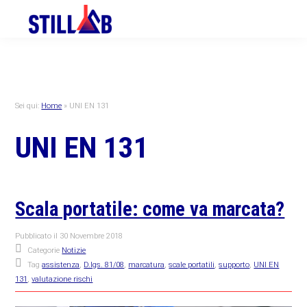
Skip
Skip
Skip
to
to
to
primary
main
primary
navigation
content
sidebar
Sei qui:
Home
»
UNI EN 131
UNI EN 131
Scala portatile: come va marcata?
Pubblicato il
30 Novembre 2018
Categorie
Notizie
Tag
assistenza
,
D.lgs. 81/08
,
marcatura
,
scale portatili
,
supporto
,
UNI EN
131
,
valutazione rischi