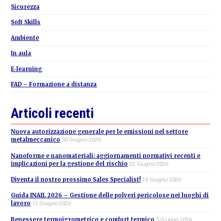
Sicurezza
Soft Skills
Ambiente
In aula
E-learning
FAD – Formazione a distanza
Articoli recenti
Nuova autorizzazione generale per le emissioni nel settore
metalmeccanico
30 Giugno 2026
Nanoforme e nanomateriali: aggiornamenti normativi recenti e
implicazioni per la gestione del rischio
22 Giugno 2026
Diventa il nostro prossimo Sales Specialist!
16 Giugno 2026
Guida INAIL 2026 – Gestione delle polveri pericolose nei luoghi di
lavoro
11 Giugno 2026
Benessere termoigrometrico e comfort termico
3 Giugno 2026