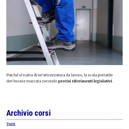
Poiché si tratta di un’attrezzatura da lavoro, la scala portatile
dev’essere marcata secondo
precisi riferimenti legislativi
.
Primary
Archivio corsi
Sidebar
Tutti