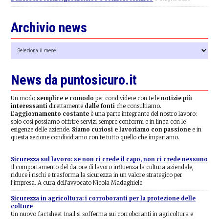
Archivio news
Archivio
news
News da puntosicuro.it
Un modo
semplice e comodo
per condividere con te le
notizie più
interessanti
direttamente
dalle fonti
che consultiamo.
L’
aggiornamento costante
è una parte integrante del nostro lavoro:
solo così possiamo offrire servizi sempre conformi e in linea con le
esigenze delle aziende.
Siamo curiosi e lavoriamo con passione
e in
questa sezione condividiamo con te tutto quello che impariamo.
Sicurezza sul lavoro: se non ci crede il capo, non ci crede nessuno
Il comportamento del datore di lavoro influenza la cultura aziendale,
riduce i rischi e trasforma la sicurezza in un valore strategico per
l'impresa. A cura dell'avvocato Nicola Madaghiele
Sicurezza in agricoltura: i corroboranti per la protezione delle
colture
Un nuovo factsheet Inail si sofferma sui corroboranti in agricoltura e