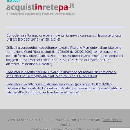
Consulenza e Formazione per ambiente, igiene e sicurezza sul lavoro certificata
UNI EN ISO 9001:2015 · n° 5545/01/S
Stillab ha conseguito l’Accreditamento dalla Regione Piemonte nell’ambito della
formazione Corsi Riconosciuti (N° 765/001 del 25/09/2006) per l’erogazione di
corsi di formazione e di abilitazione attrezzature di lavoro, inserita nell’elenco dei
soggetti autorizzati per i corsi R.S.P.P., A.S.P.P., Datori di Lavoro R.S.P.P. e
attrezzature (codice A047/2013)
Laboratorio inserito nel Circuito di qualificazione per l’analisi dell’amianto ai
sensi del DM 14 maggio 1996 art. 5 e s.m.i. con il N. 560PIE30
Laboratorio iscritto con il n. di registrazione 71 (protocollo del 07/01/2019)
nell’elenco Regionale dei Laboratori di Analisi per l’esecuzione di prove analitiche
relative all’autocontrollo per le industrie alimentari.
© 2021 Stillab S.r.l. C.F. / P.I. 09939360013. Tutti i diritti riservati ·
Condizioni di
Vendita
Privacy Policy
·
Cookie Policy
·
Preferenze cookie