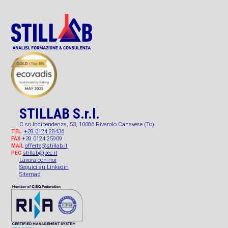
STILLAB S.r.l.
C.so Indipendenza, 53, 10086 Rivarolo Canavese (To)
+39 0124 28436
TEL.
+39 0124 25909
FAX
offerte@stillab.it
MAIL
stillab@pec.it
PEC
Lavora con noi
Seguici su Linkedin
Sitemap