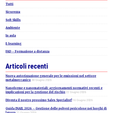
Sidebar
Tutti
Sicurezza
Soft Skills
Ambiente
In aula
E-learning
FAD – Formazione a distanza
Articoli recenti
Nuova autorizzazione generale per le emissioni nel settore
metalmeccanico
30 Giugno 2026
Nanoforme e nanomateriali: aggiornamenti normativi recenti e
implicazioni per la gestione del rischio
22 Giugno 2026
Diventa il nostro prossimo Sales Specialist!
16 Giugno 2026
Guida INAIL 2026 – Gestione delle polveri pericolose nei luoghi di
lavoro
11 Giugno 2026