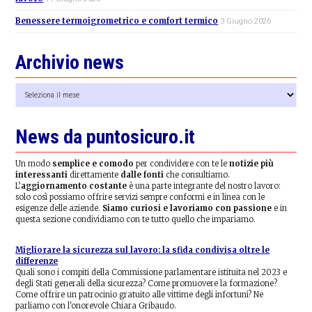
Benessere termoigrometrico e comfort termico
3 Giugno 2026
Archivio news
Archivio
news
News da puntosicuro.it
Un modo
semplice e comodo
per condividere con te le
notizie più
interessanti
direttamente
dalle fonti
che consultiamo.
L’
aggiornamento costante
è una parte integrante del nostro lavoro:
solo così possiamo offrire servizi sempre conformi e in linea con le
esigenze delle aziende.
Siamo curiosi e lavoriamo con passione
e in
questa sezione condividiamo con te tutto quello che impariamo.
Migliorare la sicurezza sul lavoro: la sfida condivisa oltre le
differenze
Quali sono i compiti della Commissione parlamentare istituita nel 2023 e
degli Stati generali della sicurezza? Come promuovere la formazione?
Come offrire un patrocinio gratuito alle vittime degli infortuni? Ne
parliamo con l'onorevole Chiara Gribaudo.