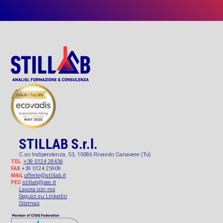
STILLAB S.r.l.
C.so Indipendenza, 53, 10086 Rivarolo Canavese (To)
+39 0124 28436
TEL.
+39 0124 25909
FAX
offerte@stillab.it
MAIL
stillab@pec.it
PEC
Lavora con noi
Seguici su Linkedin
Sitemap