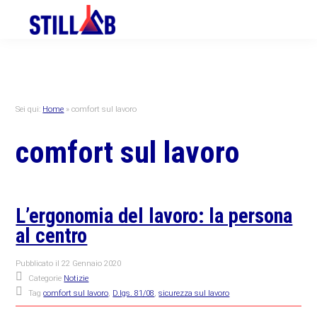
Skip
Skip
Skip
to
to
to
primary
main
primary
navigation
content
sidebar
Sei qui:
Home
»
comfort sul lavoro
comfort sul lavoro
L’ergonomia del lavoro: la persona
al centro
Pubblicato il
22 Gennaio 2020
Categorie
Notizie
Tag
comfort sul lavoro
,
D.lgs. 81/08
,
sicurezza sul lavoro