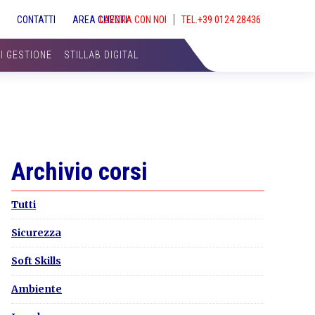
S
CONTATTI
AREA CLIENTI
LAVORA CON NOI
SHOW
SEAR
DI GESTIONE
STILLAB DIGITAL
Primary
Archivio corsi
Sidebar
Tutti
Sicurezza
Soft Skills
Ambiente