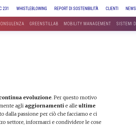
C 231
WHISTLEBLOWING
REPORT DI SOSTENIBILITÀ
CLIENTI
NEW
CONSULENZA
GREENSTILLAB
MOBILITY MANAGEMENT
SISTEMI 
 continua evoluzione
. Per questo motivo
mente agli
aggiornamenti
e alle
ultime
utto dalla passione per ciò che facciamo e ci
tro settore, informarci e condividere le cose