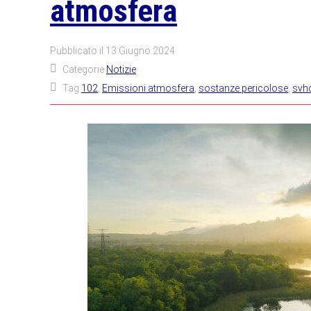
atmosfera
Pubblicato il
13 Giugno 2024
Categorie
Notizie
Tag
102
,
Emissioni atmosfera
,
sostanze pericolose
,
svh