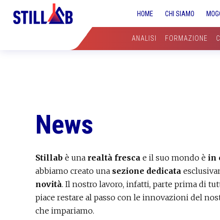
Skip
Skip
Skip
HOME
CHI SIAMO
MOG
to
to
to
primary
main
primary
ANALISI
FORMAZIONE
navigation
content
sidebar
News
Stillab
è una
realtà fresca
e il suo mondo è
in
abbiamo creato una
sezione dedicata
esclusiva
novità
. Il nostro lavoro, infatti, parte prima di t
piace restare al passo con le innovazioni del nos
che impariamo.