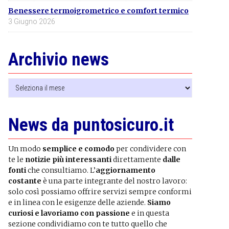
Benessere termoigrometrico e comfort termico
3 Giugno 2026
Archivio news
Archivio
news
News da puntosicuro.it
Un modo
semplice e comodo
per condividere con
te le
notizie più interessanti
direttamente
dalle
fonti
che consultiamo. L’
aggiornamento
costante
è una parte integrante del nostro lavoro:
solo così possiamo offrire servizi sempre conformi
e in linea con le esigenze delle aziende.
Siamo
curiosi e lavoriamo con passione
e in questa
sezione condividiamo con te tutto quello che