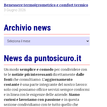
Benessere termoigrometrico e comfort termico
3 Giugno 2026
Archivio news
Archivio
news
News da puntosicuro.it
Un modo
semplice e comodo
per condividere con
te le
notizie più interessanti
direttamente
dalle
fonti
che consultiamo. L’
aggiornamento
costante
è una parte integrante del nostro lavoro:
solo così possiamo offrire servizi sempre conformi
e in linea con le esigenze delle aziende.
Siamo
curiosi e lavoriamo con passione
e in questa
sezione condividiamo con te tutto quello che