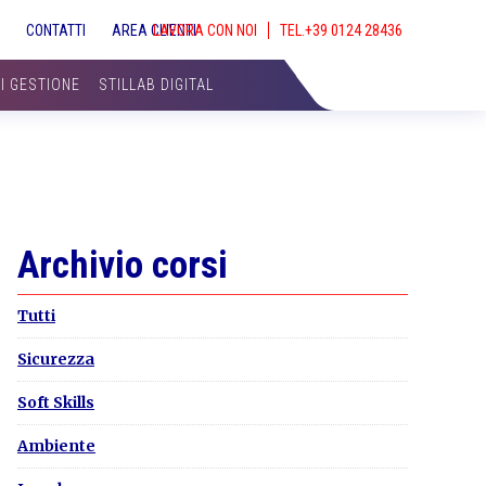
S
CONTATTI
AREA CLIENTI
LAVORA CON NOI
SHOW
SEAR
DI GESTIONE
STILLAB DIGITAL
Primary
Archivio corsi
Sidebar
Tutti
Sicurezza
Soft Skills
Ambiente