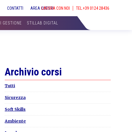
S
CONTATTI
AREA CLIENTI
LAVORA CON NOI
SHOW
SEAR
DI GESTIONE
STILLAB DIGITAL
Primary
Archivio corsi
Sidebar
Tutti
Sicurezza
Soft Skills
Ambiente