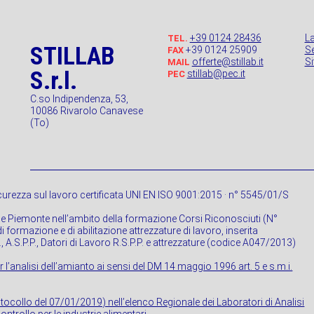
+39 0124 28436
L
TEL.
STILLAB
+39 0124 25909
Se
FAX
offerte@stillab.it
S
MAIL
S.r.l.
stillab@pec.it
PEC
C.so Indipendenza, 53,
10086 Rivarolo Canavese
(To)
urezza sul lavoro certificata UNI EN ISO 9001:2015 · n° 5545/01/S
ne Piemonte nell’ambito della formazione Corsi Riconosciuti (N°
 formazione e di abilitazione attrezzature di lavoro, inserita
P., A.S.P.P., Datori di Lavoro R.S.P.P. e attrezzature (codice A047/2013)
r l’analisi dell’amianto ai sensi del DM 14 maggio 1996 art. 5 e s.m.i.
rotocollo del 07/01/2019) nell’elenco Regionale dei Laboratori di Analisi