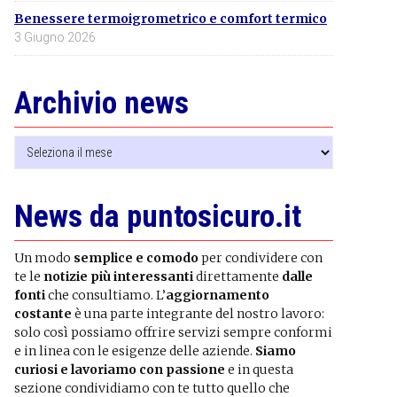
Benessere termoigrometrico e comfort termico
3 Giugno 2026
Archivio news
Archivio
news
News da puntosicuro.it
Un modo
semplice e comodo
per condividere con
te le
notizie più interessanti
direttamente
dalle
fonti
che consultiamo. L’
aggiornamento
costante
è una parte integrante del nostro lavoro:
solo così possiamo offrire servizi sempre conformi
e in linea con le esigenze delle aziende.
Siamo
curiosi e lavoriamo con passione
e in questa
sezione condividiamo con te tutto quello che