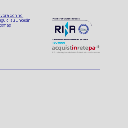
avora con noi
guici su Linkedin
itemap