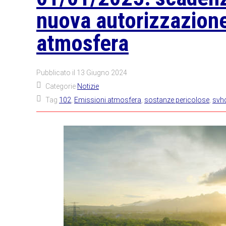
nuova autorizzazione
atmosfera
Pubblicato il
13 Giugno 2024
Categorie
Notizie
Tag
102
,
Emissioni atmosfera
,
sostanze pericolose
,
svh