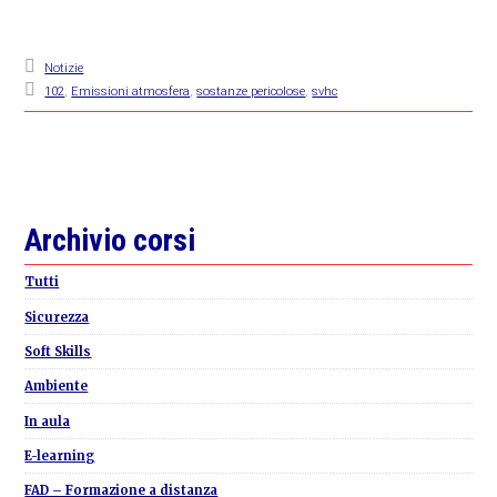
Notizie
102
,
Emissioni atmosfera
,
sostanze pericolose
,
svhc
Primary
Archivio corsi
Sidebar
Tutti
Sicurezza
Soft Skills
Ambiente
In aula
E-learning
FAD – Formazione a distanza