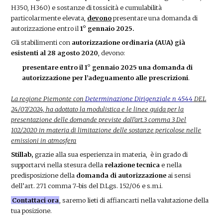
H350, H360) e sostanze di tossicità e cumulabilità
particolarmente elevata,
devono
presentare una domanda di
autorizzazione entro il
1° gennaio 2025.
Gli stabilimenti con
autorizzazione ordinaria (AUA) già
esistenti al 28 agosto 2020
, devono:
presentare entro il 1° gennaio 2025 una domanda di
autorizzazione per l’adeguamento alle prescrizioni
.
La regione Piemonte con
Determinazione Dirigenziale n 4544
DEL
24/07/2024, ha adottato la modulistica e le linee guida per la
presentazione delle domande previste dall’art.3 comma 3 Del
102/2020 in materia di limitazione delle sostanze pericolose nelle
emissioni in atmosfera
Stillab,
grazie alla sua esperienza in materia, è in grado di
supportarvi nella stesura della
relazione tecnica
e nella
predisposizione della
domanda di autorizzazione
ai sensi
dell’art. 271 comma 7-bis del D.Lgs. 152/06 e s.m.i.
Contattaci ora
, saremo lieti di affiancarti nella valutazione della
tua posizione.