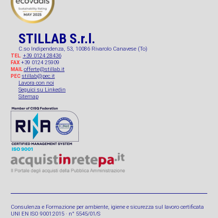
STILLAB S.r.l.
C.so Indipendenza, 53, 10086 Rivarolo Canavese (To)
+39 0124 28436
TEL.
+39 0124 25909
FAX
offerte@stillab.it
MAIL
stillab@pec.it
PEC
Lavora con noi
Seguici su Linkedin
Sitemap
Consulenza e Formazione per ambiente, igiene e sicurezza sul lavoro certificata
UNI EN ISO 9001:2015 · n° 5545/01/S