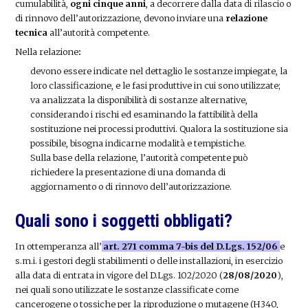
cumulabilità,
ogni cinque anni
, a decorrere dalla data di rilascio o
di rinnovo dell’autorizzazione, devono inviare una
relazione
tecnica
all’autorità competente.
Nella relazione
:
devono essere indicate nel dettaglio le sostanze impiegate, la
loro classificazione, e le fasi produttive in cui sono utilizzate;
va analizzata la disponibilità di sostanze alternative,
considerando i rischi ed esaminando la fattibilità della
sostituzione nei processi produttivi. Qualora la sostituzione sia
possibile, bisogna indicarne modalità e tempistiche.
Sulla base della relazione, l’autorità competente può
richiedere la presentazione di una domanda di
aggiornamento o di rinnovo dell’autorizzazione.
Quali sono i soggetti obbligati?
In ottemperanza all’
art. 271 comma 7-bis del D.Lgs. 152/06
e
s.m.i. i gestori degli stabilimenti o delle installazioni, in esercizio
alla data di entrata in vigore del D.Lgs. 102/2020 (
28/08/2020
),
nei quali sono utilizzate le sostanze classificate come
cancerogene o tossiche per la riproduzione o mutagene (H340,