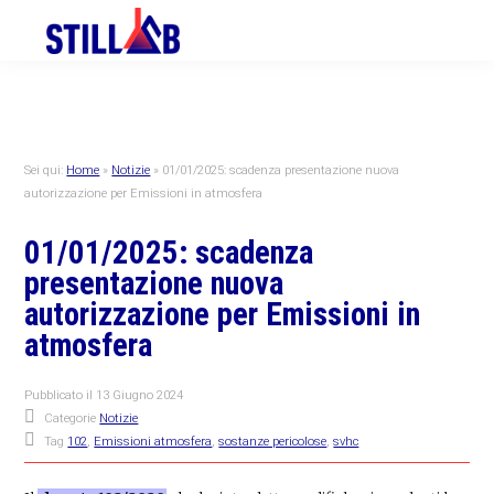
Skip
Skip
Skip
to
to
to
primary
main
primary
navigation
content
sidebar
Sei qui:
Home
»
Notizie
»
01/01/2025: scadenza presentazione nuova
autorizzazione per Emissioni in atmosfera
01/01/2025: scadenza
presentazione nuova
autorizzazione per Emissioni in
atmosfera
Pubblicato il
13 Giugno 2024
Categorie
Notizie
Tag
102
,
Emissioni atmosfera
,
sostanze pericolose
,
svhc