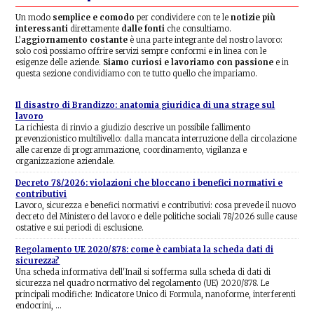
Un modo
semplice e comodo
per condividere con te le
notizie più
interessanti
direttamente
dalle fonti
che consultiamo.
L’
aggiornamento costante
è una parte integrante del nostro lavoro:
solo così possiamo offrire servizi sempre conformi e in linea con le
esigenze delle aziende.
Siamo curiosi e lavoriamo con passione
e in
questa sezione condividiamo con te tutto quello che impariamo.
Il disastro di Brandizzo: anatomia giuridica di una strage sul
lavoro
La richiesta di rinvio a giudizio descrive un possibile fallimento
prevenzionistico multilivello: dalla mancata interruzione della circolazione
alle carenze di programmazione, coordinamento, vigilanza e
organizzazione aziendale.
Decreto 78/2026: violazioni che bloccano i benefici normativi e
contributivi
Lavoro, sicurezza e benefici normativi e contributivi: cosa prevede il nuovo
decreto del Ministero del lavoro e delle politiche sociali 78/2026 sulle cause
ostative e sui periodi di esclusione.
Regolamento UE 2020/878: come è cambiata la scheda dati di
sicurezza?
Una scheda informativa dell'Inail si sofferma sulla scheda di dati di
sicurezza nel quadro normativo del regolamento (UE) 2020/878. Le
principali modifiche: Indicatore Unico di Formula, nanoforme, interferenti
endocrini, …