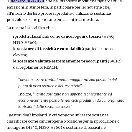
Il
decreto 102/2020
che ha introdotto modifiche riguardanti le
emissioni in atmosfera, in particolare per le industrie che,
all’interno dei loro processi produttivi, utilizzano
sostanze
pericolose
e che generano emissioni in atmosfera.
La norma ha stabilito che:
i prodotti classificati come
cancerogeni
o
tossici
(H340,
H350, H360);
le
sostanze di tossicità e cumulabilità
particolarmente
elevata;
le
sostanze valutate estremamente preoccupanti
(
SVHC
)
dal regolamento REACH.
“
devono essere limitati nella maggior misura possibile dal
punto di vista tecnico e dell’esercizio”.
Inoltre,
“vanno sostituite non appena tecnicamente ed
economicamente possibile nei cicli produttivi da cui originano
emissioni delle sostanze stesse
”.
I gestori degli impianti in cui vengono utilizzate sostanze
classificate come cancerogene o tossiche per la riproduzione o
mutagene (H340, H350, H360) e sostanze di tossicità e