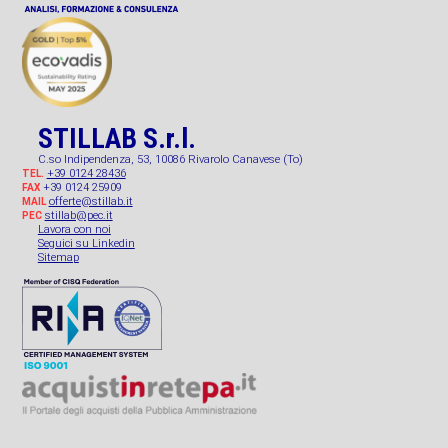
STILLAB S.r.l.
C.so Indipendenza, 53, 10086 Rivarolo Canavese (To)
+39 0124 28436
TEL.
+39 0124 25909
FAX
offerte@stillab.it
MAIL
stillab@pec.it
PEC
Lavora con noi
Seguici su Linkedin
Sitemap