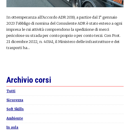
In ottemperanza all’Accordo ADR 2019, a partire dal 1° gennaio
2023 l’obbligo di nomina del Consulente ADR è stato esteso a ogni
impresa le cui attività comprendono la spedizione di merci
pericolose su strada per conto proprio o per conto terzi. Con Prot.
21 dicembre 2022, n. 40141, il Ministero delle infrastrutture e dei
trasporti ha…
Primary
Archivio corsi
Sidebar
Tutti
Sicurezza
Soft Skills
Ambiente
In aula