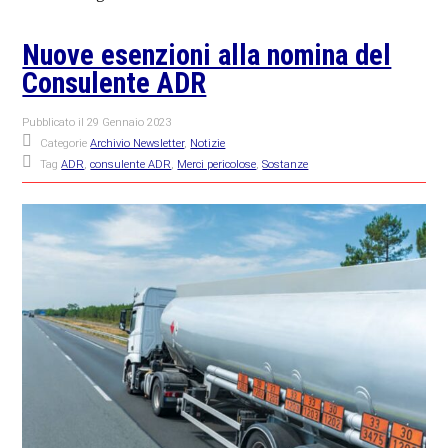
Nuove esenzioni alla nomina del
Consulente ADR
Pubblicato il
29 Gennaio 2023
Categorie
Archivio Newsletter
,
Notizie
Tag
ADR
,
consulente ADR
,
Merci pericolose
,
Sostanze