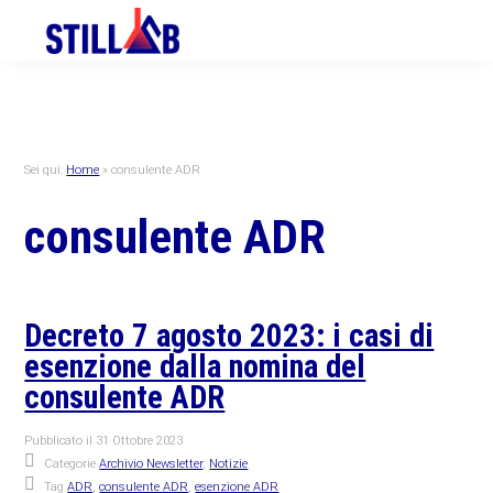
Skip
Skip
Skip
to
to
to
primary
main
primary
navigation
content
sidebar
Sei qui:
Home
»
consulente ADR
consulente ADR
Decreto 7 agosto 2023: i casi di
esenzione dalla nomina del
consulente ADR
Pubblicato il
31 Ottobre 2023
Categorie
Archivio Newsletter
,
Notizie
Tag
ADR
,
consulente ADR
,
esenzione ADR