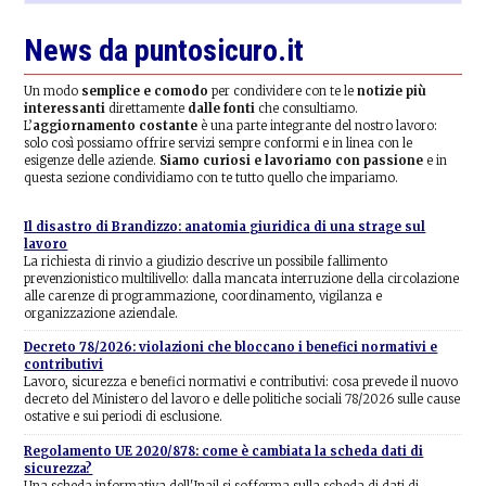
News da puntosicuro.it
Un modo
semplice e comodo
per condividere con te le
notizie più
interessanti
direttamente
dalle fonti
che consultiamo.
L’
aggiornamento costante
è una parte integrante del nostro lavoro:
solo così possiamo offrire servizi sempre conformi e in linea con le
esigenze delle aziende.
Siamo curiosi e lavoriamo con passione
e in
questa sezione condividiamo con te tutto quello che impariamo.
Il disastro di Brandizzo: anatomia giuridica di una strage sul
lavoro
La richiesta di rinvio a giudizio descrive un possibile fallimento
prevenzionistico multilivello: dalla mancata interruzione della circolazione
alle carenze di programmazione, coordinamento, vigilanza e
organizzazione aziendale.
Decreto 78/2026: violazioni che bloccano i benefici normativi e
contributivi
Lavoro, sicurezza e benefici normativi e contributivi: cosa prevede il nuovo
decreto del Ministero del lavoro e delle politiche sociali 78/2026 sulle cause
ostative e sui periodi di esclusione.
Regolamento UE 2020/878: come è cambiata la scheda dati di
sicurezza?
Una scheda informativa dell'Inail si sofferma sulla scheda di dati di