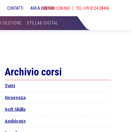
S
CONTATTI
AREA CLIENTI
LAVORA CON NOI
SHOW
SEAR
DI GESTIONE
STILLAB DIGITAL
Primary
Archivio corsi
Sidebar
Tutti
Sicurezza
Soft Skills
Ambiente