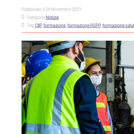
Pubblicato il
24 Novembre 2021
Categorie
Notizie
Tag
CIIP
,
formazione
,
formazione RSPP
,
formazione salut