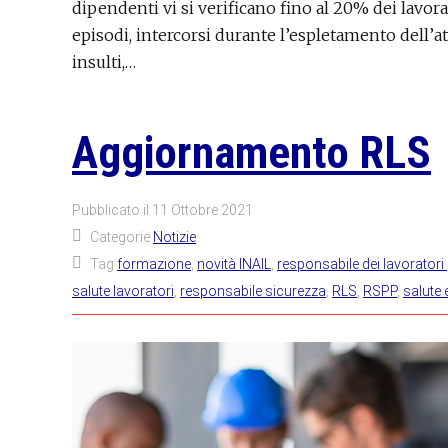
dipendenti vi si verificano fino al 20% dei lavora
episodi, intercorsi durante l’espletamento dell’att
insulti,…
Aggiornamento RLS
Pubblicato il
11 Ottobre 2021
Categorie
Notizie
Tag
formazione
,
novità INAIL
,
responsabile dei lavoratori 
salute lavoratori
,
responsabile sicurezza
,
RLS
,
RSPP
,
salute 