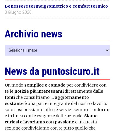
Benessere termoigrometrico e comfort termico
3 Giugno 2026
Archivio news
Archivio
news
News da puntosicuro.it
Un modo
semplice e comodo
per condividere con
te le
notizie più interessanti
direttamente
dalle
fonti
che consultiamo. L’
aggiornamento
costante
è una parte integrante del nostro lavoro:
solo così possiamo offrire servizi sempre conformi
e in linea con le esigenze delle aziende.
Siamo
curiosi e lavoriamo con passione
e in questa
sezione condividiamo con te tutto quello che