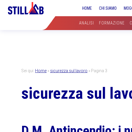
Skip
Skip
Skip
HOME
CHI SIAMO
MOG
to
to
to
primary
main
primary
ANALISI
FORMAZIONE
navigation
content
sidebar
Sei qui:
Home
»
sicurezza sul lavoro
»
Pagina 3
sicurezza sul lav
D.M. Antincendio: i 