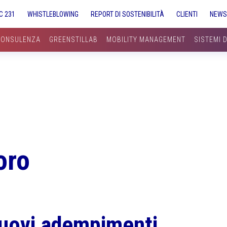
C 231
WHISTLEBLOWING
REPORT DI SOSTENIBILITÀ
CLIENTI
NEW
CONSULENZA
GREENSTILLAB
MOBILITY MANAGEMENT
SISTEMI 
oro
nuovi adempimenti