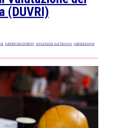
za (DUVRI)
za
,
salute lavoratori
,
sicurezza sul lavoro
,
valutazione