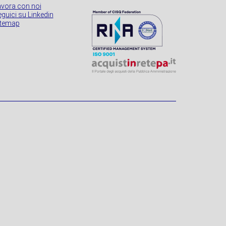
avora con noi
guici su Linkedin
itemap