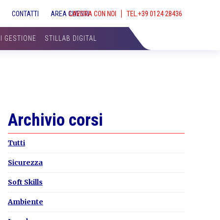
S
CONTATTI
AREA CLIENTI
LAVORA CON NOI
SHOW
SEAR
DI GESTIONE
STILLAB DIGITAL
Primary
Archivio corsi
Sidebar
Tutti
Sicurezza
Soft Skills
Ambiente