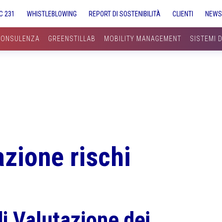
C 231
WHISTLEBLOWING
REPORT DI SOSTENIBILITÀ
CLIENTI
NEW
CONSULENZA
GREENSTILLAB
MOBILITY MANAGEMENT
SISTEMI 
zione rischi
i Valutazione dei