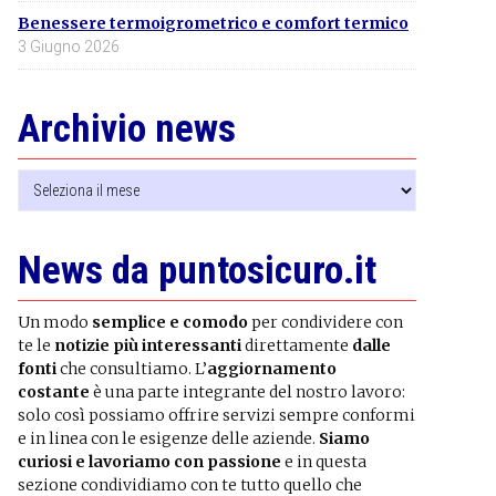
Benessere termoigrometrico e comfort termico
3 Giugno 2026
Archivio news
Archivio
news
News da puntosicuro.it
Un modo
semplice e comodo
per condividere con
te le
notizie più interessanti
direttamente
dalle
fonti
che consultiamo. L’
aggiornamento
costante
è una parte integrante del nostro lavoro:
solo così possiamo offrire servizi sempre conformi
e in linea con le esigenze delle aziende.
Siamo
curiosi e lavoriamo con passione
e in questa
sezione condividiamo con te tutto quello che