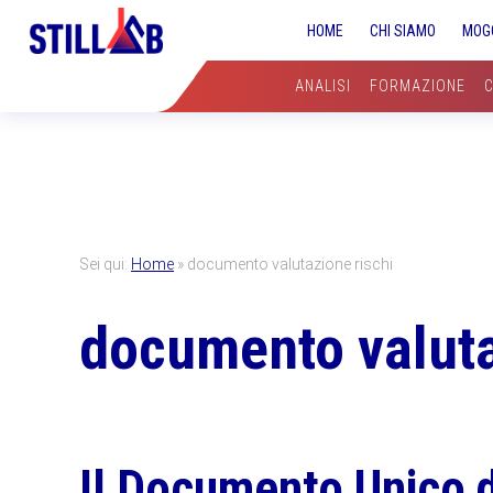
Skip
Skip
Skip
HOME
CHI SIAMO
MOG
to
to
to
primary
main
primary
ANALISI
FORMAZIONE
navigation
content
sidebar
Sei qui:
Home
»
documento valutazione rischi
documento valuta
Il Documento Unico d