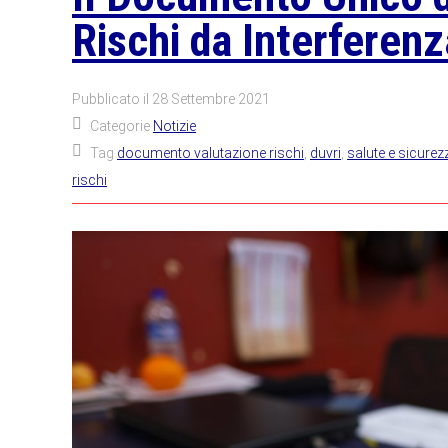
Rischi da Interferen
Pubblicato il
28 Settembre 2021
Categorie
Notizie
Tag
documento valutazione rischi
,
duvri
,
salute e sicurez
rischi