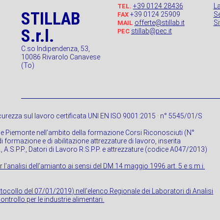
+39 0124 28436
L
TEL.
STILLAB
+39 0124 25909
Se
FAX
offerte@stillab.it
S
MAIL
S.r.l.
stillab@pec.it
PEC
C.so Indipendenza, 53,
10086 Rivarolo Canavese
(To)
urezza sul lavoro certificata UNI EN ISO 9001:2015 · n° 5545/01/S
ne Piemonte nell’ambito della formazione Corsi Riconosciuti (N°
 formazione e di abilitazione attrezzature di lavoro, inserita
P., A.S.P.P., Datori di Lavoro R.S.P.P. e attrezzature (codice A047/2013)
r l’analisi dell’amianto ai sensi del DM 14 maggio 1996 art. 5 e s.m.i.
rotocollo del 07/01/2019) nell’elenco Regionale dei Laboratori di Analisi
ontrollo per le industrie alimentari.