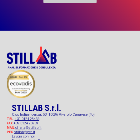
STILLAB S.r.l.
C.so Indipendenza, 53, 10086 Rivarolo Canavese (To)
+39 0124 28436
TEL.
+39 0124 25909
FAX
offerte@stillab.it
MAIL
stillab@pec.it
PEC
Lavora con noi