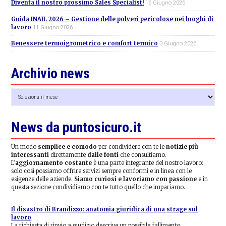
Diventa il nostro prossimo Sales Specialist!
16 Giugno 2026
Guida INAIL 2026 – Gestione delle polveri pericolose nei luoghi di
lavoro
11 Giugno 2026
Benessere termoigrometrico e comfort termico
3 Giugno 2026
Archivio news
Archivio
news
News da puntosicuro.it
Un modo
semplice e comodo
per condividere con te le
notizie più
interessanti
direttamente
dalle fonti
che consultiamo.
L’
aggiornamento costante
è una parte integrante del nostro lavoro:
solo così possiamo offrire servizi sempre conformi e in linea con le
esigenze delle aziende.
Siamo curiosi e lavoriamo con passione
e in
questa sezione condividiamo con te tutto quello che impariamo.
Il disastro di Brandizzo: anatomia giuridica di una strage sul
lavoro
La richiesta di rinvio a giudizio descrive un possibile fallimento