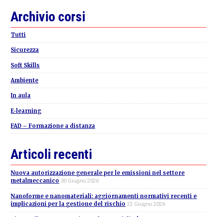
Primary
Archivio corsi
Sidebar
Tutti
Sicurezza
Soft Skills
Ambiente
In aula
E-learning
FAD – Formazione a distanza
Articoli recenti
Nuova autorizzazione generale per le emissioni nel settore
metalmeccanico
30 Giugno 2026
Nanoforme e nanomateriali: aggiornamenti normativi recenti e
implicazioni per la gestione del rischio
22 Giugno 2026