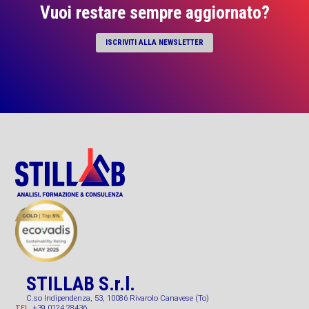
Vuoi restare sempre aggiornato?
ISCRIVITI ALLA NEWSLETTER
STILLAB S.r.l.
C.so Indipendenza, 53, 10086 Rivarolo Canavese (To)
+39 0124 28436
TEL.