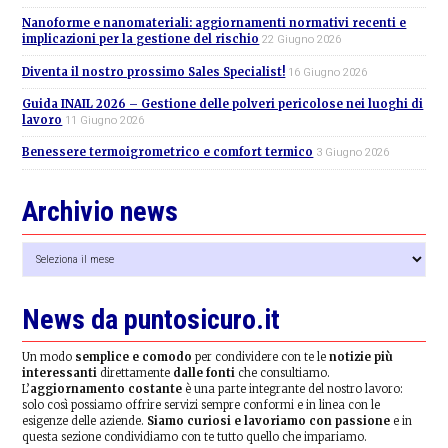
Nanoforme e nanomateriali: aggiornamenti normativi recenti e
implicazioni per la gestione del rischio
22 Giugno 2026
Diventa il nostro prossimo Sales Specialist!
16 Giugno 2026
Guida INAIL 2026 – Gestione delle polveri pericolose nei luoghi di
lavoro
11 Giugno 2026
Benessere termoigrometrico e comfort termico
3 Giugno 2026
Archivio news
Archivio
news
News da puntosicuro.it
Un modo
semplice e comodo
per condividere con te le
notizie più
interessanti
direttamente
dalle fonti
che consultiamo.
L’
aggiornamento costante
è una parte integrante del nostro lavoro:
solo così possiamo offrire servizi sempre conformi e in linea con le
esigenze delle aziende.
Siamo curiosi e lavoriamo con passione
e in
questa sezione condividiamo con te tutto quello che impariamo.