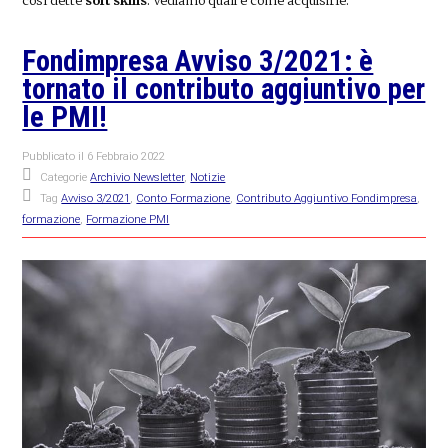
così dette
soft skills
. Vediamo quali e come acquisirle.
Fondimpresa Avviso 3/2021: è
tornato il contributo aggiuntivo per
le PMI!
Pubblicato il
6 Febbraio 2022
Categorie
Archivio Newsletter
,
Notizie
Tag
Avviso 3/2021
,
Conto Formazione
,
Contributo Aggiuntivo Fondimpresa
,
formazione
,
Formazione PMI