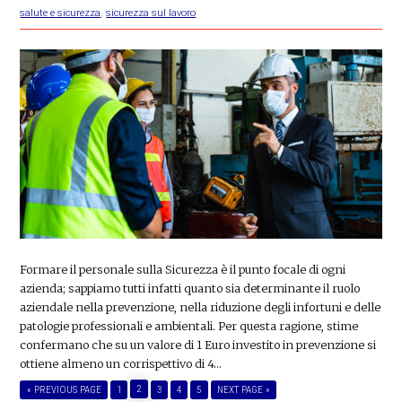
salute e sicurezza
,
sicurezza sul lavoro
Formare il personale sulla Sicurezza è il punto focale di ogni
azienda; sappiamo tutti infatti quanto sia determinante il ruolo
aziendale nella prevenzione, nella riduzione degli infortuni e delle
patologie professionali e ambientali. Per questa ragione, stime
confermano che su un valore di 1 Euro investito in prevenzione si
ottiene almeno un corrispettivo di 4…
PAGE
GO
PAGE
2
PAGE
PAGE
PAGE
GO
«
PREVIOUS PAGE
1
3
4
5
NEXT PAGE »
TO
TO