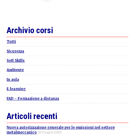
Primary
Archivio corsi
Sidebar
Tutti
Sicurezza
Soft Skills
Ambiente
In aula
E-learning
FAD – Formazione a distanza
Articoli recenti
Nuova autorizzazione generale per le emissioni nel settore
metalmeccanico
30 Giugno 2026