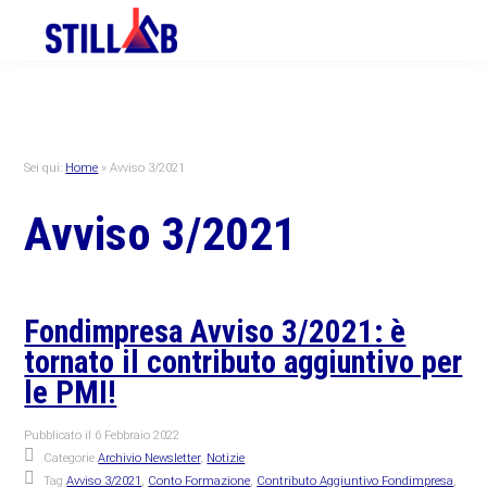
Skip
Skip
Skip
to
to
to
primary
main
primary
navigation
content
sidebar
Sei qui:
Home
»
Avviso 3/2021
Avviso 3/2021
Fondimpresa Avviso 3/2021: è
tornato il contributo aggiuntivo per
le PMI!
Pubblicato il
6 Febbraio 2022
Categorie
Archivio Newsletter
,
Notizie
Tag
Avviso 3/2021
,
Conto Formazione
,
Contributo Aggiuntivo Fondimpresa
,