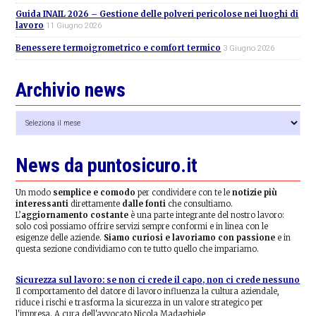
Guida INAIL 2026 – Gestione delle polveri pericolose nei luoghi di
lavoro
11 Giugno 2026
Benessere termoigrometrico e comfort termico
3 Giugno 2026
Archivio news
Archivio
news
News da puntosicuro.it
Un modo
semplice e comodo
per condividere con te le
notizie più
interessanti
direttamente
dalle fonti
che consultiamo.
L’
aggiornamento costante
è una parte integrante del nostro lavoro:
solo così possiamo offrire servizi sempre conformi e in linea con le
esigenze delle aziende.
Siamo curiosi e lavoriamo con passione
e in
questa sezione condividiamo con te tutto quello che impariamo.
Sicurezza sul lavoro: se non ci crede il capo, non ci crede nessuno
Il comportamento del datore di lavoro influenza la cultura aziendale,
riduce i rischi e trasforma la sicurezza in un valore strategico per
l'impresa. A cura dell'avvocato Nicola Madaghiele