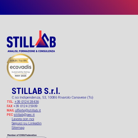
STILLAB S.r.l.
C.so Indipendenza, 53, 10086 Rivarolo Canavese (To)
+39 0124 28436
TEL.
+39 0124 25909
FAX
offerte@stillab.it
MAIL
stillab@pec.it
PEC
Lavora con noi
Seguici su Linkedin
Sitemap