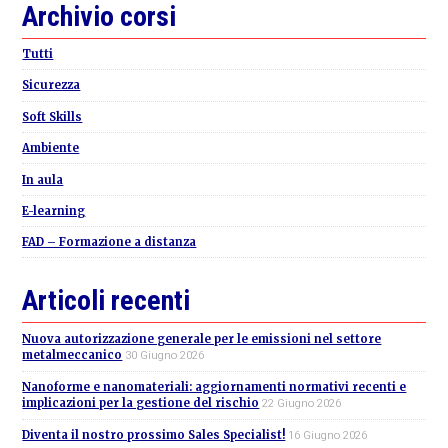
Primary
Archivio corsi
Sidebar
Tutti
Sicurezza
Soft Skills
Ambiente
In aula
E-learning
FAD – Formazione a distanza
Articoli recenti
Nuova autorizzazione generale per le emissioni nel settore
metalmeccanico
30 Giugno 2026
Nanoforme e nanomateriali: aggiornamenti normativi recenti e
implicazioni per la gestione del rischio
22 Giugno 2026
Diventa il nostro prossimo Sales Specialist!
16 Giugno 2026