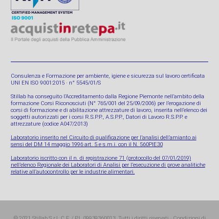
Consulenza e Formazione per ambiente, igiene e sicurezza sul lavoro certificata
UNI EN ISO 9001:2015 · n° 5545/01/S
Stillab ha conseguito l’Accreditamento dalla Regione Piemonte nell’ambito della
formazione Corsi Riconosciuti (N° 765/001 del 25/09/2006) per l’erogazione di
corsi di formazione e di abilitazione attrezzature di lavoro, inserita nell’elenco dei
soggetti autorizzati per i corsi R.S.P.P., A.S.P.P., Datori di Lavoro R.S.P.P. e
attrezzature (codice A047/2013)
Laboratorio inserito nel Circuito di qualificazione per l’analisi dell’amianto ai
sensi del DM 14 maggio 1996 art. 5 e s.m.i. con il N. 560PIE30
Laboratorio iscritto con il n. di registrazione 71 (protocollo del 07/01/2019)
nell’elenco Regionale dei Laboratori di Analisi per l’esecuzione di prove analitiche
relative all’autocontrollo per le industrie alimentari.
© 2021 Stillab S.r.l. C.F. / P.I. 09939360013. Tutti i diritti riservati ·
Condizioni di