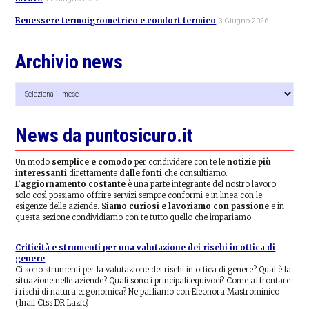
Benessere termoigrometrico e comfort termico
3 Giugno 2026
Archivio news
Archivio
news
News da puntosicuro.it
Un modo
semplice e comodo
per condividere con te le
notizie più
interessanti
direttamente
dalle fonti
che consultiamo.
L’
aggiornamento costante
è una parte integrante del nostro lavoro:
solo così possiamo offrire servizi sempre conformi e in linea con le
esigenze delle aziende.
Siamo curiosi e lavoriamo con passione
e in
questa sezione condividiamo con te tutto quello che impariamo.
Criticità e strumenti per una valutazione dei rischi in ottica di
genere
Ci sono strumenti per la valutazione dei rischi in ottica di genere? Qual è la
situazione nelle aziende? Quali sono i principali equivoci? Come affrontare
i rischi di natura ergonomica? Ne parliamo con Eleonora Mastrominico
(Inail Ctss DR Lazio).