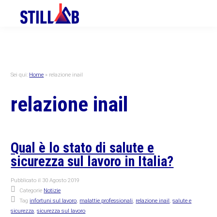
Skip
Skip
Skip
to
to
to
primary
main
primary
navigation
content
sidebar
Sei qui:
Home
»
relazione inail
relazione inail
Qual è lo stato di salute e
sicurezza sul lavoro in Italia?
Pubblicato il
30 Agosto 2019
Categorie
Notizie
Tag
infortuni sul lavoro
,
malattie professionali
,
relazione inail
,
salute e
sicurezza
,
sicurezza sul lavoro