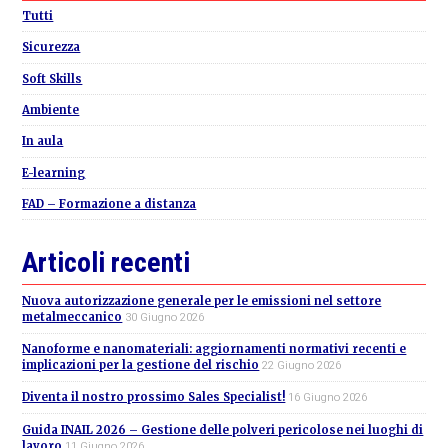
Sidebar
Tutti
Sicurezza
Soft Skills
Ambiente
In aula
E-learning
FAD – Formazione a distanza
Articoli recenti
Nuova autorizzazione generale per le emissioni nel settore
metalmeccanico
30 Giugno 2026
Nanoforme e nanomateriali: aggiornamenti normativi recenti e
implicazioni per la gestione del rischio
22 Giugno 2026
Diventa il nostro prossimo Sales Specialist!
16 Giugno 2026
Guida INAIL 2026 – Gestione delle polveri pericolose nei luoghi di
lavoro
11 Giugno 2026