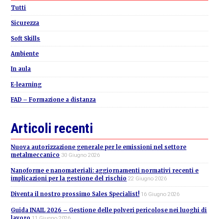
Sidebar
Tutti
Sicurezza
Soft Skills
Ambiente
In aula
E-learning
FAD – Formazione a distanza
Articoli recenti
Nuova autorizzazione generale per le emissioni nel settore
metalmeccanico
30 Giugno 2026
Nanoforme e nanomateriali: aggiornamenti normativi recenti e
implicazioni per la gestione del rischio
22 Giugno 2026
Diventa il nostro prossimo Sales Specialist!
16 Giugno 2026
Guida INAIL 2026 – Gestione delle polveri pericolose nei luoghi di
lavoro
11 Giugno 2026