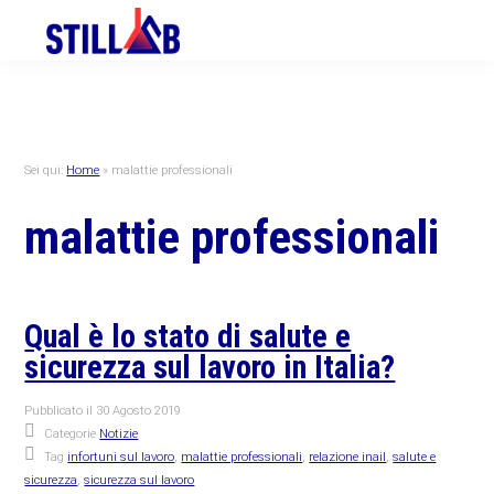
Skip
Skip
Skip
to
to
to
primary
main
primary
navigation
content
sidebar
Sei qui:
Home
»
malattie professionali
malattie professionali
Qual è lo stato di salute e
sicurezza sul lavoro in Italia?
Pubblicato il
30 Agosto 2019
Categorie
Notizie
Tag
infortuni sul lavoro
,
malattie professionali
,
relazione inail
,
salute e
sicurezza
,
sicurezza sul lavoro