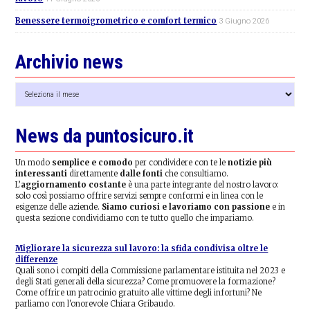
Benessere termoigrometrico e comfort termico
3 Giugno 2026
Archivio news
Archivio
news
News da puntosicuro.it
Un modo
semplice e comodo
per condividere con te le
notizie più
interessanti
direttamente
dalle fonti
che consultiamo.
L’
aggiornamento costante
è una parte integrante del nostro lavoro:
solo così possiamo offrire servizi sempre conformi e in linea con le
esigenze delle aziende.
Siamo curiosi e lavoriamo con passione
e in
questa sezione condividiamo con te tutto quello che impariamo.
Migliorare la sicurezza sul lavoro: la sfida condivisa oltre le
differenze
Quali sono i compiti della Commissione parlamentare istituita nel 2023 e
degli Stati generali della sicurezza? Come promuovere la formazione?
Come offrire un patrocinio gratuito alle vittime degli infortuni? Ne
parliamo con l'onorevole Chiara Gribaudo.