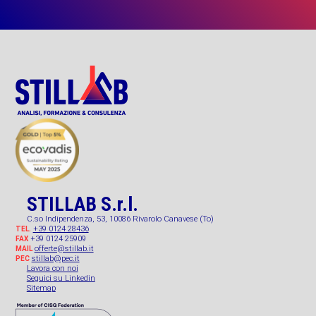
STILLAB S.r.l.
C.so Indipendenza, 53, 10086 Rivarolo Canavese (To)
+39 0124 28436
TEL.
+39 0124 25909
FAX
offerte@stillab.it
MAIL
stillab@pec.it
PEC
Lavora con noi
Seguici su Linkedin
Sitemap