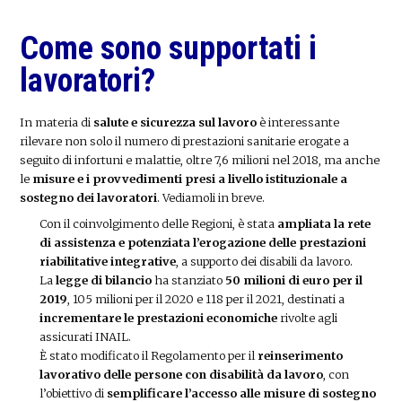
Come sono supportati i
lavoratori?
In materia di
salute e sicurezza sul lavoro
è interessante
rilevare non solo il numero di prestazioni sanitarie erogate a
seguito di infortuni e malattie, oltre 7,6 milioni nel 2018, ma anche
le
misure e i provvedimenti presi a livello istituzionale a
sostegno dei lavoratori
. Vediamoli in breve.
Con il coinvolgimento delle Regioni, è stata
ampliata la rete
di assistenza e potenziata l’erogazione delle prestazioni
riabilitative integrative
, a supporto dei disabili da lavoro.
La
legge di bilancio
ha stanziato
50 milioni di euro per il
2019
, 105 milioni per il 2020 e 118 per il 2021, destinati a
incrementare le prestazioni economiche
rivolte agli
assicurati INAIL.
È stato modificato il Regolamento per il
reinserimento
lavorativo delle persone con disabilità da lavoro
, con
l’obiettivo di
semplificare l’accesso alle misure di sostegno