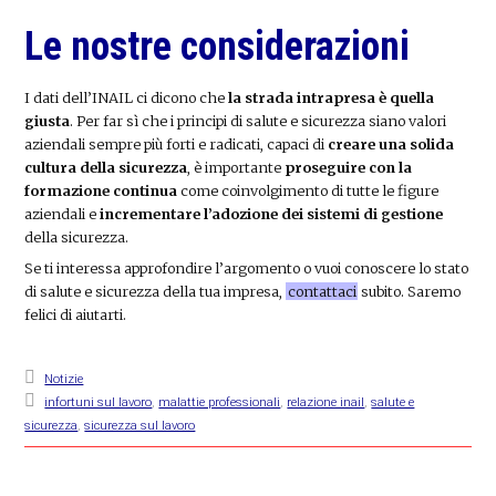
Le nostre considerazioni
I dati dell’INAIL ci dicono che
la strada intrapresa è quella
giusta
. Per far sì che i principi di salute e sicurezza siano valori
aziendali sempre più forti e radicati, capaci di
creare una solida
cultura della sicurezza
, è importante
proseguire con la
formazione continua
come coinvolgimento di tutte le figure
aziendali e
incrementare l’adozione dei sistemi di gestione
della sicurezza.
Se ti interessa approfondire l’argomento o vuoi conoscere lo stato
di salute e sicurezza della tua impresa,
contattaci
subito. Saremo
felici di aiutarti.
Notizie
infortuni sul lavoro
,
malattie professionali
,
relazione inail
,
salute e
sicurezza
,
sicurezza sul lavoro