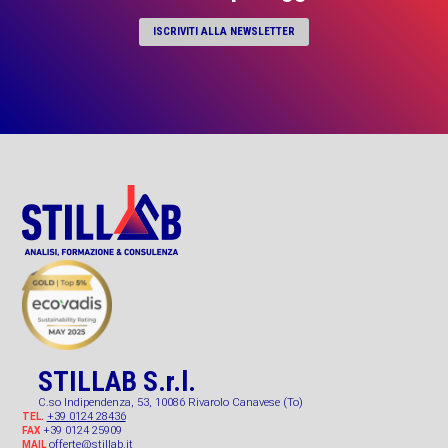
ISCRIVITI ALLA NEWSLETTER
STILLAB S.r.l.
C.so Indipendenza, 53, 10086 Rivarolo Canavese (To)
+39 0124 28436
TEL.
+39 0124 25909
FAX
offerte@stillab.it
MAIL