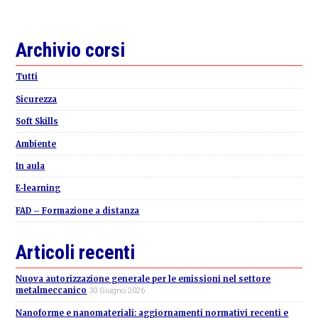
Primary
Archivio corsi
Sidebar
Tutti
Sicurezza
Soft Skills
Ambiente
In aula
E-learning
FAD – Formazione a distanza
Articoli recenti
Nuova autorizzazione generale per le emissioni nel settore
metalmeccanico
30 Giugno 2026
Nanoforme e nanomateriali: aggiornamenti normativi recenti e