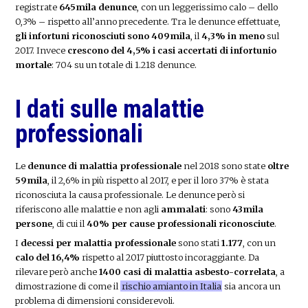
registrate
645mila denunce
, con un leggerissimo calo – dello
0,3% – rispetto all’anno precedente. Tra le denunce effettuate,
gli infortuni riconosciuti sono 409mila
, il
4,3% in meno
sul
2017. Invece
crescono del 4,5% i casi accertati di infortunio
mortale
: 704 su un totale di 1.218 denunce.
I dati sulle malattie
professionali
Le
denunce di malattia professionale
nel 2018 sono state
oltre
59mila
, il 2,6% in più rispetto al 2017, e per il loro 37% è stata
riconosciuta la causa professionale. Le denunce però si
riferiscono alle malattie e non agli
ammalati
: sono
43mila
persone
, di cui il
40% per cause professionali riconosciute
.
I
decessi per malattia professionale
sono stati
1.177
, con un
calo del 16,4%
rispetto al 2017 piuttosto incoraggiante. Da
rilevare però anche
1400 casi di malattia asbesto-correlata
, a
dimostrazione di come il
rischio amianto in Italia
sia ancora un
problema di dimensioni considerevoli.