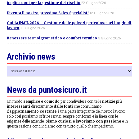
implicazioni per la gestione del rischio
22 Giugno 2026
Diventa il nostro prossimo Sales Specialist!
16 Giugno 2026
Guida INAIL 2026 – Gestione delle polveri pericolose nei luoghi di
lavoro
11 Giugno 2026
Benessere termoigrometrico e comfort termico
3 Giugno 2026
Archivio news
Archivio
news
News da puntosicuro.it
Un modo
semplice e comodo
per condividere con te le
notizie più
interessanti
direttamente
dalle fonti
che consultiamo.
L’
aggiornamento costante
è una parte integrante del nostro lavoro:
solo così possiamo offrire servizi sempre conformi e in linea con le
esigenze delle aziende.
Siamo curiosi e lavoriamo con passione
e in
questa sezione condividiamo con te tutto quello che impariamo.