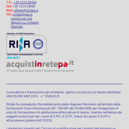
+39 0124 28436
TEL.
+39 0124 25909
FAX
offerte@stillab.it
MAIL
stillab@pec.it
PEC
Lavora con noi
Seguici su Linkedin
Sitemap
Consulenza e Formazione per ambiente, igiene e sicurezza sul lavoro certificata
UNI EN ISO 9001:2015 · n° 5545/01/S
Stillab ha conseguito l’Accreditamento dalla Regione Piemonte nell’ambito della
formazione Corsi Riconosciuti (N° 765/001 del 25/09/2006) per l’erogazione di
corsi di formazione e di abilitazione attrezzature di lavoro, inserita nell’elenco dei
soggetti autorizzati per i corsi R.S.P.P., A.S.P.P., Datori di Lavoro R.S.P.P. e
attrezzature (codice A047/2013)
Laboratorio inserito nel Circuito di qualificazione per l’analisi dell’amianto ai