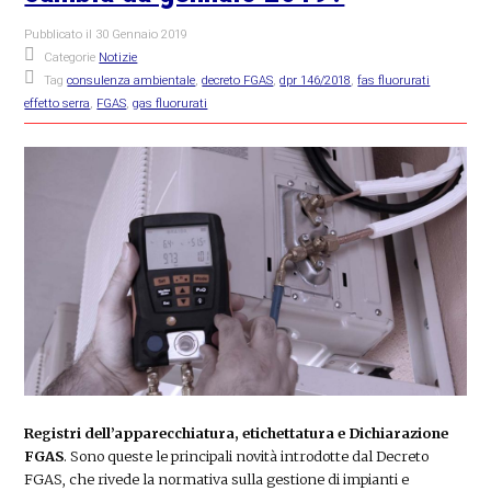
Pubblicato il
30 Gennaio 2019
Categorie
Notizie
Tag
consulenza ambientale
,
decreto FGAS
,
dpr 146/2018
,
fas fluorurati
effetto serra
,
FGAS
,
gas fluorurati
Registri dell’apparecchiatura, etichettatura e Dichiarazione
FGAS
. Sono queste le principali novità introdotte dal Decreto
FGAS, che rivede la normativa sulla gestione di impianti e