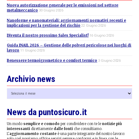
Nuova autorizzazione generale per le emissioni nel settore
metalmeccanico
30 Giugno 2026
Nanoforme e nanomateriali: aggiornamenti normativi recenti e
implicazioni per la gestione del rischio
22 Giugno 2026
Diventa il nostro prossimo Sales Specialist!
16 Giugno 2026
Guida INAIL 2026 – Gestione delle polveri pericolose nei luoghi di
lavoro
11 Giugno 2026
Benessere termoigrometrico e comfort termico
3 Giugno 2026
Archivio news
Archivio
news
News da puntosicuro.it
Un modo
semplice e comodo
per condividere con te le
notizie più
interessanti
direttamente
dalle fonti
che consultiamo.
L’
aggiornamento costante
è una parte integrante del nostro lavoro:
solo così possiamo offrire servizi sempre conformi e in linea con le