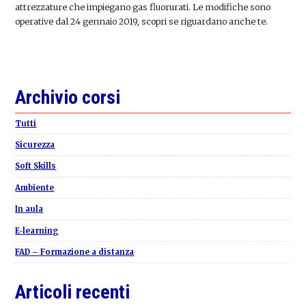
attrezzature che impiegano gas fluorurati. Le modifiche sono
operative dal 24 gennaio 2019, scopri se riguardano anche te.
Primary
Archivio corsi
Sidebar
Tutti
Sicurezza
Soft Skills
Ambiente
In aula
E-learning
FAD – Formazione a distanza
Articoli recenti