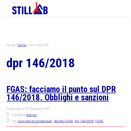
Skip
Skip
Skip
to
to
to
primary
main
primary
navigation
content
sidebar
Sei qui:
Home
»
dpr 146/2018
dpr 146/2018
FGAS: facciamo il punto sul DPR
146/2018. Obblighi e sanzioni
Pubblicato il
19 Febbraio 2020
Categorie
Notizie
Tag
consulenza ambientale
,
decreto FGAS
,
dpr 146/2018
,
FGAS