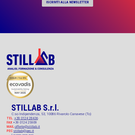
ISCRIVITI ALLA NEWSLETTER
STILLAB S.r.l.
C.so Indipendenza, 53, 10086 Rivarolo Canavese (To)
+39 0124 28436
TEL.
+39 0124 25909
FAX
offerte@stillab.it
MAIL
stillab@pec.it
PEC