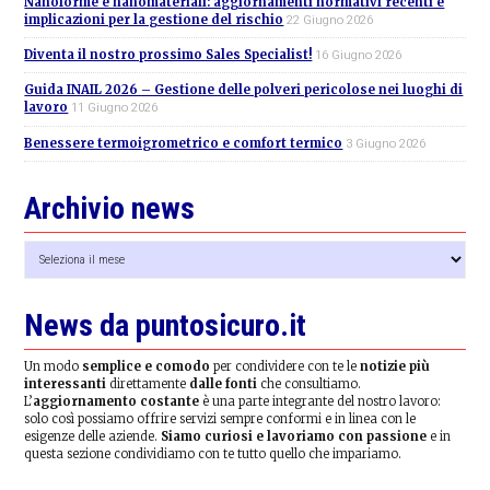
Nanoforme e nanomateriali: aggiornamenti normativi recenti e
implicazioni per la gestione del rischio
22 Giugno 2026
Diventa il nostro prossimo Sales Specialist!
16 Giugno 2026
Guida INAIL 2026 – Gestione delle polveri pericolose nei luoghi di
lavoro
11 Giugno 2026
Benessere termoigrometrico e comfort termico
3 Giugno 2026
Archivio news
Archivio
news
News da puntosicuro.it
Un modo
semplice e comodo
per condividere con te le
notizie più
interessanti
direttamente
dalle fonti
che consultiamo.
L’
aggiornamento costante
è una parte integrante del nostro lavoro:
solo così possiamo offrire servizi sempre conformi e in linea con le
esigenze delle aziende.
Siamo curiosi e lavoriamo con passione
e in
questa sezione condividiamo con te tutto quello che impariamo.