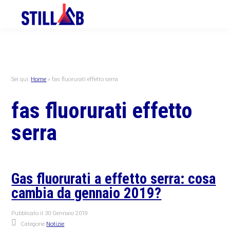
Skip
Skip
Skip
to
to
to
primary
main
primary
navigation
content
sidebar
Sei qui:
Home
»
fas fluorurati effetto serra
fas fluorurati effetto
serra
Gas fluorurati a effetto serra: cosa
cambia da gennaio 2019?
Pubblicato il
30 Gennaio 2019
Categorie
Notizie