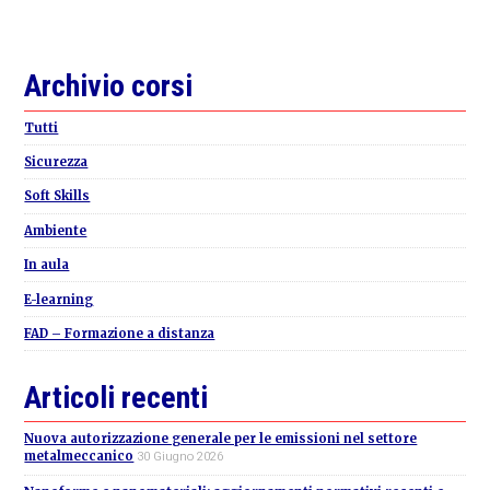
Primary
Archivio corsi
Sidebar
Tutti
Sicurezza
Soft Skills
Ambiente
In aula
E-learning
FAD – Formazione a distanza
Articoli recenti
Nuova autorizzazione generale per le emissioni nel settore
metalmeccanico
30 Giugno 2026