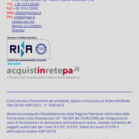
+39 0124 28436
TEL.
+39 0124 25909
FAX
offerte@stillab.it
MAIL
stillab@pec.it
PEC
Lavora con noi
Seguici su Linkedin
Sitemap
Consulenza e Formazione per ambiente, igiene e sicurezza sul lavoro certificata
UNI EN ISO 9001:2015 · n° 5545/01/S
Stillab ha conseguito l’Accreditamento dalla Regione Piemonte nell’ambito della
formazione Corsi Riconosciuti (N° 765/001 del 25/09/2006) per l’erogazione di
corsi di formazione e di abilitazione attrezzature di lavoro, inserita nell’elenco dei
soggetti autorizzati per i corsi R.S.P.P., A.S.P.P., Datori di Lavoro R.S.P.P. e
attrezzature (codice A047/2013)