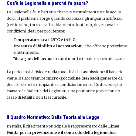
Cos’è la Legionella e perché fa paura?
La Legionella è un batterio che vive naturalmente nelle acque
dolci. Il problema sorge quando colonizza gli impianti artificiali
(reti idriche, torri di raffreddamento, fontane), dove trova le
condizioni ideali per proliferare:
Temperature tra i 25°C e i 45°C.
Presenza di biofilm e incrostazioni
, che offrono protezione
e nutrimento.
Ristagno dell’acqua
in rami morti o tubature poco utilizzate.
La pericolosità risiede nella modalità di trasmissione: il batterio
viene inalato tramite
micro-goccioline (aerosol)
generate da
docce, rubinetti o impianti di condizionamento. L’infezione può
causare la Malattia dei Legionari, una polmonite grave con un
tasso di letalità non trascurabile.
Il Quadro Normativo: Dalla Teoria alla Legge
In Italia, il riferimento principale è rappresentato dalle
Linee
Guida per la prevenzione e il controllo della legionellosi
,