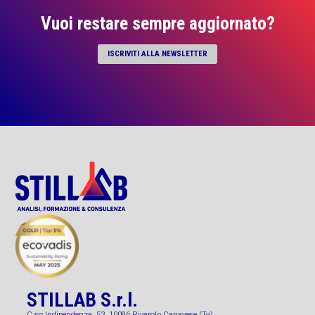
Vuoi restare sempre aggiornato?
ISCRIVITI ALLA NEWSLETTER
STILLAB S.r.l.
C.so Indipendenza, 53, 10086 Rivarolo Canavese (To)