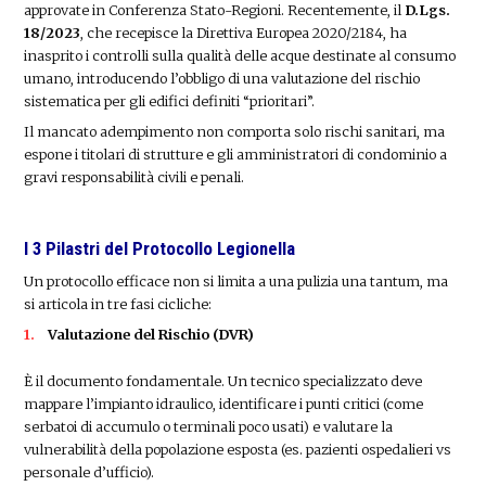
approvate in Conferenza Stato-Regioni. Recentemente, il
D.Lgs.
18/2023
, che recepisce la Direttiva Europea 2020/2184, ha
inasprito i controlli sulla qualità delle acque destinate al consumo
umano, introducendo l’obbligo di una valutazione del rischio
sistematica per gli edifici definiti “prioritari”.
Il mancato adempimento non comporta solo rischi sanitari, ma
espone i titolari di strutture e gli amministratori di condominio a
gravi responsabilità civili e penali.
I 3 Pilastri del Protocollo Legionella
Un protocollo efficace non si limita a una pulizia una tantum, ma
si articola in tre fasi cicliche:
Valutazione del Rischio (DVR)
È il documento fondamentale. Un tecnico specializzato deve
mappare l’impianto idraulico, identificare i punti critici (come
serbatoi di accumulo o terminali poco usati) e valutare la
vulnerabilità della popolazione esposta (es. pazienti ospedalieri vs
personale d’ufficio).