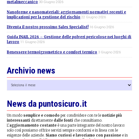
metalmeccanico
30 Giugno 2026
Nanoforme e nanomateriali: aggiornamenti normativi recenti e
implicazioni per la gestione del rischio
22 Giugno 2026
Diventa il nostro prossimo Sales Specialist!
16 Giugno 2026
Guida INAIL 2026 – Gestione delle polveri pericolose nei luoghi di
lavoro
11 Giugno 2026
Benessere termoigrometrico e comfort termico
3 Giugno 2026
Archivio news
Archivio
news
News da puntosicuro.it
Un modo
semplice e comodo
per condividere con te le
notizie più
interessanti
direttamente
dalle fonti
che consultiamo.
L’
aggiornamento costante
è una parte integrante del nostro lavoro:
solo così possiamo offrire servizi sempre conformi e in linea con le
esigenze delle aziende.
Siamo curiosi e lavoriamo con passione
e in