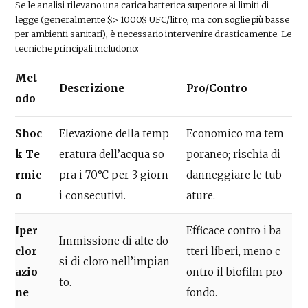
Se le analisi rilevano una carica batterica superiore ai limiti di
legge (generalmente $> 1000$ UFC/litro, ma con soglie più basse
per ambienti sanitari), è necessario intervenire drasticamente. Le
tecniche principali includono:
Met
Descrizione
Pro/Contro
odo
Shoc
Elevazione della temp
Economico ma tem
k Te
eratura dell’acqua so
poraneo; rischia di
rmic
pra i 70°C per 3 giorn
danneggiare le tub
o
i consecutivi.
ature.
Iper
Efficace contro i ba
Immissione di alte do
clor
tteri liberi, meno c
si di cloro nell’impian
azio
ontro il biofilm pro
to.
ne
fondo.