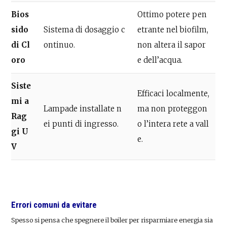
Bios
Ottimo potere pen
sido
Sistema di dosaggio c
etrante nel biofilm,
di Cl
ontinuo.
non altera il sapor
oro
e dell’acqua.
Siste
Efficaci localmente,
mi a
Lampade installate n
ma non proteggon
Rag
ei punti di ingresso.
o l’intera rete a vall
gi U
e.
V
Errori comuni da evitare
Spesso si pensa che spegnere il boiler per risparmiare energia sia