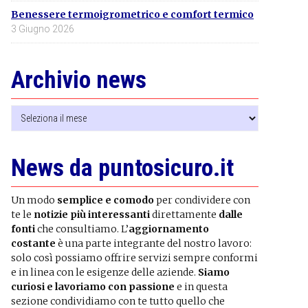
Benessere termoigrometrico e comfort termico
3 Giugno 2026
Archivio news
Archivio
news
News da puntosicuro.it
Un modo
semplice e comodo
per condividere con
te le
notizie più interessanti
direttamente
dalle
fonti
che consultiamo. L’
aggiornamento
costante
è una parte integrante del nostro lavoro:
solo così possiamo offrire servizi sempre conformi
e in linea con le esigenze delle aziende.
Siamo
curiosi e lavoriamo con passione
e in questa
sezione condividiamo con te tutto quello che