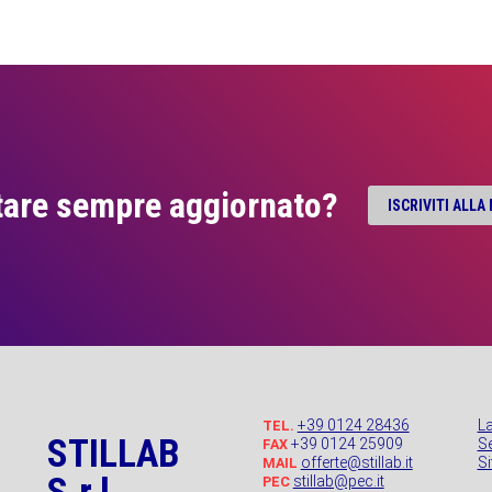
tare sempre aggiornato?
ISCRIVITI ALL
+39 0124 28436
L
TEL.
STILLAB
+39 0124 25909
Se
FAX
offerte@stillab.it
S
MAIL
stillab@pec.it
PEC