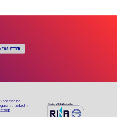
A NEWSLETTER
avora con noi
guici su Linkedin
itemap