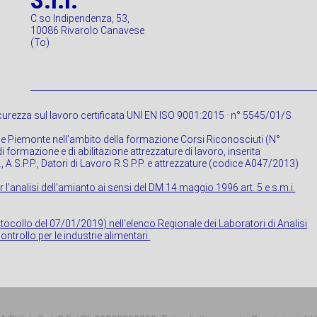
S.r.l.
C.so Indipendenza, 53,
10086 Rivarolo Canavese
(To)
urezza sul lavoro certificata UNI EN ISO 9001:2015 · n° 5545/01/S
ne Piemonte nell’ambito della formazione Corsi Riconosciuti (N°
 formazione e di abilitazione attrezzature di lavoro, inserita
P., A.S.P.P., Datori di Lavoro R.S.P.P. e attrezzature (codice A047/2013)
r l’analisi dell’amianto ai sensi del DM 14 maggio 1996 art. 5 e s.m.i.
rotocollo del 07/01/2019) nell’elenco Regionale dei Laboratori di Analisi
ontrollo per le industrie alimentari.