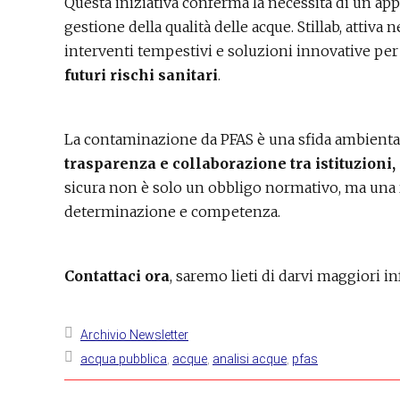
Questa iniziativa conferma la necessità di un app
gestione della qualità delle acque. Stillab, attiva 
interventi tempestivi e soluzioni innovative pe
futuri rischi sanitari
.
La contaminazione da PFAS è una sfida ambienta
trasparenza e collaborazione tra istituzioni, 
sicura non è solo un obbligo normativo, ma una r
determinazione e competenza.
Contattaci ora
, saremo lieti di darvi maggiori i
Archivio Newsletter
acqua pubblica
,
acque
,
analisi acque
,
pfas