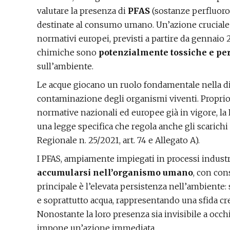
valutare la presenza di
PFAS
(sostanze perfluoroa
destinate al consumo umano. Un’azione cruciale ch
normativi europei, previsti a partire da gennai
chimiche sono
potenzialmente tossiche e per
sull’ambiente.
Le acque giocano un ruolo fondamentale nella di
contaminazione degli organismi viventi. Proprio 
normative nazionali ed europee già in vigore, l
una legge specifica che regola anche gli scarichi
Regionale n. 25/2021, art. 74 e Allegato A).
I PFAS, ampiamente impiegati in processi industri
accumularsi nell’organismo umano
, con con
principale è l’elevata persistenza nell’ambiente:
e soprattutto acqua, rappresentando una sfida cres
Nonostante la loro presenza sia invisibile a occhi
impone un’azione immediata.