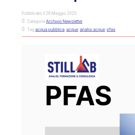
Pubblicato il
28 Maggio 2025
Categorie
Archivio Newsletter
Tag
acqua pubblica
,
acque
,
analisi acque
,
pfas