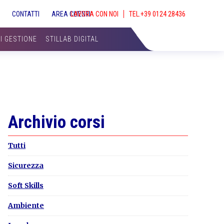
S
CONTATTI
AREA CLIENTI
LAVORA CON NOI
SHOW
SEAR
DI GESTIONE
STILLAB DIGITAL
Primary
Archivio corsi
Sidebar
Tutti
Sicurezza
Soft Skills
Ambiente