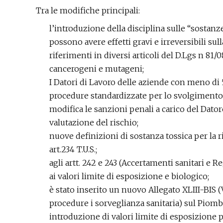
Tra le modifiche principali:
l’introduzione della disciplina sulle “sostanz
possono avere effetti gravi e irreversibili sull
riferimenti in diversi articoli del D.Lgs n 81/
cancerogeni e mutageni;
I Datori di Lavoro delle aziende con meno di
procedure standardizzate per lo svolgimento d
modifica le sanzioni penali a carico del Dator
valutazione del rischio;
nuove definizioni di sostanza tossica per la r
art.234 T.U.S.;
agli artt. 242 e 243 (Accertamenti sanitari e 
ai valori limite di esposizione e biologico;
è stato inserito un nuovo Allegato XLIII-BIS (V
procedure i sorveglianza sanitaria) sul Piomb
introduzione di valori limite di esposizione p