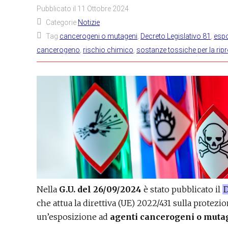
Pubblicato il
11 Ottobre 2024
Categorie
Notizie
Tag
cancerogeni o mutageni
,
Decreto Legislativo 81
,
espo
cancerogeno
,
rischio chimico
,
sostanze tossiche per la rip
Nella
G.U. del 26/09/2024
è stato pubblicato il
D
che attua la direttiva (UE) 2022/431 sulla protezio
un’esposizione ad
agenti cancerogeni o muta