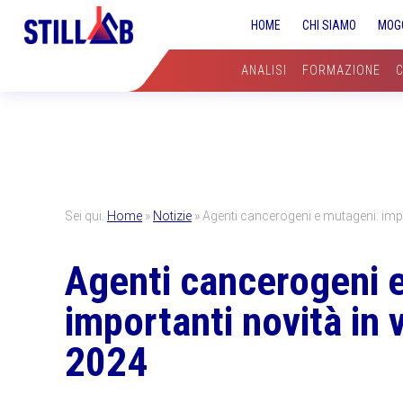
Skip
Skip
Skip
HOME
CHI SIAMO
MOG
to
to
to
primary
main
primary
ANALISI
FORMAZIONE
navigation
content
sidebar
Sei qui:
Home
»
Notizie
»
Agenti cancerogeni e mutageni: impo
Agenti cancerogeni 
importanti novità in 
2024