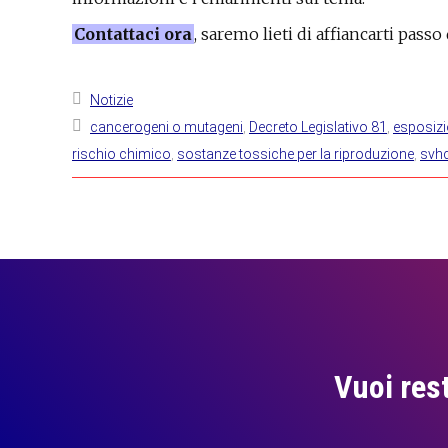
Contattaci ora
, saremo lieti di affiancarti pass
Notizie
cancerogeni o mutageni
,
Decreto Legislativo 81
,
esposizi
rischio chimico
,
sostanze tossiche per la riproduzione
,
svh
Vuoi res