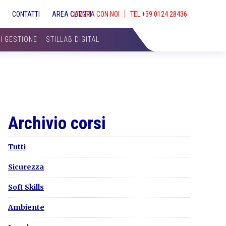
S
CONTATTI
AREA CLIENTI
LAVORA CON NOI
SHOW
SEAR
DI GESTIONE
STILLAB DIGITAL
Primary
Archivio corsi
Sidebar
Tutti
Sicurezza
Soft Skills
Ambiente