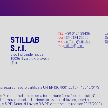
+39 0124 28436
L
TEL.
STILLAB
+39 0124 25909
Se
FAX
offerte@stillab.it
S
MAIL
S.r.l.
stillab@pec.it
PEC
C.so Indipendenza, 53,
10086 Rivarolo Canavese
(To)
urezza sul lavoro certificata UNI EN ISO 9001:2015 · n° 5545/01/S
ne Piemonte nell’ambito della formazione Corsi Riconosciuti (N°
 formazione e di abilitazione attrezzature di lavoro, inserita
P., A.S.P.P., Datori di Lavoro R.S.P.P. e attrezzature (codice A047/2013)