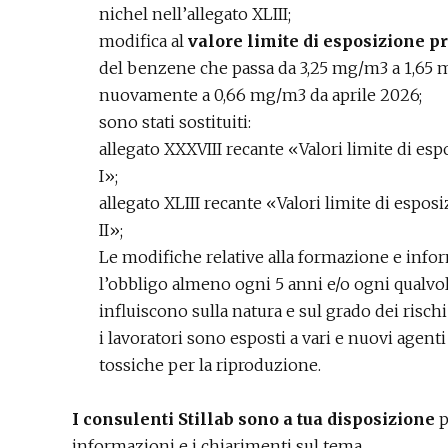
nichel nell’allegato XLIII;
modifica al
valore limite di esposizione p
del benzene che passa da 3,25 mg/m3 a 1,65 m
nuovamente a 0,66 mg/m3 da aprile 2026;
sono stati sostituiti:
allegato XXXVIII recante «Valori limite di espo
I»;
allegato XLIII recante «Valori limite di esposi
II»;
Le modifiche relative alla formazione e infor
l’obbligo almeno ogni 5 anni e/o ogni qualvo
influiscono sulla natura e sul grado dei risc
i lavoratori sono esposti a vari e nuovi agen
tossiche per la riproduzione.
I consulenti Stillab sono a tua disposizione
p
informazioni e i chiarimenti sul tema.