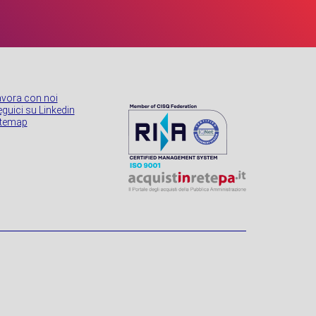
avora con noi
guici su Linkedin
itemap