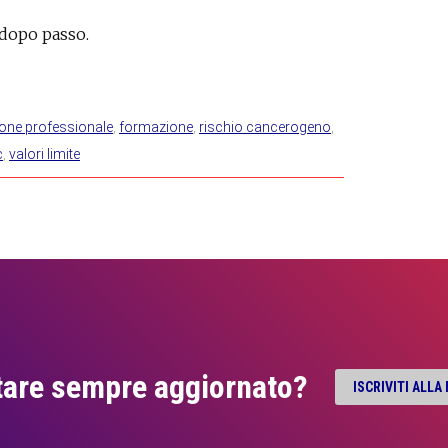
o dopo passo.
one professionale
,
formazione
,
rischio cancerogeno
,
c
,
valori limite
tare sempre aggiornato?
ISCRIVITI ALL