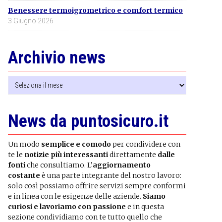
Benessere termoigrometrico e comfort termico
3 Giugno 2026
Archivio news
Archivio
news
News da puntosicuro.it
Un modo
semplice e comodo
per condividere con
te le
notizie più interessanti
direttamente
dalle
fonti
che consultiamo. L’
aggiornamento
costante
è una parte integrante del nostro lavoro:
solo così possiamo offrire servizi sempre conformi
e in linea con le esigenze delle aziende.
Siamo
curiosi e lavoriamo con passione
e in questa
sezione condividiamo con te tutto quello che