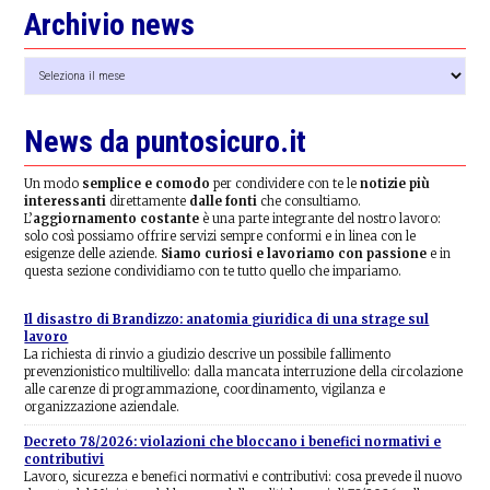
Archivio news
Archivio
news
News da puntosicuro.it
Un modo
semplice e comodo
per condividere con te le
notizie più
interessanti
direttamente
dalle fonti
che consultiamo.
L’
aggiornamento costante
è una parte integrante del nostro lavoro:
solo così possiamo offrire servizi sempre conformi e in linea con le
esigenze delle aziende.
Siamo curiosi e lavoriamo con passione
e in
questa sezione condividiamo con te tutto quello che impariamo.
Il disastro di Brandizzo: anatomia giuridica di una strage sul
lavoro
La richiesta di rinvio a giudizio descrive un possibile fallimento
prevenzionistico multilivello: dalla mancata interruzione della circolazione
alle carenze di programmazione, coordinamento, vigilanza e
organizzazione aziendale.
Decreto 78/2026: violazioni che bloccano i benefici normativi e
contributivi
Lavoro, sicurezza e benefici normativi e contributivi: cosa prevede il nuovo