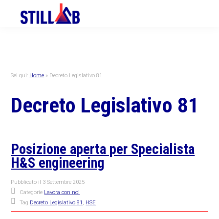
Skip
Skip
Skip
to
to
to
primary
main
primary
navigation
content
sidebar
Sei qui:
Home
»
Decreto Legislativo 81
Decreto Legislativo 81
Posizione aperta per Specialista
H&S engineering
Pubblicato il
3 Settembre 2025
Categorie
Lavora con noi
Tag
Decreto Legislativo 81
,
HSE