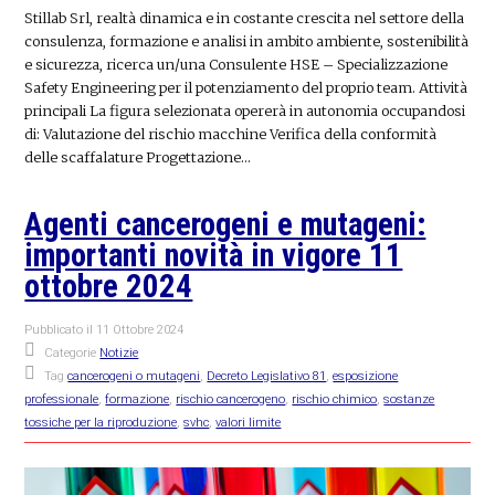
Stillab Srl, realtà dinamica e in costante crescita nel settore della
consulenza, formazione e analisi in ambito ambiente, sostenibilità
e sicurezza, ricerca un/una Consulente HSE – Specializzazione
Safety Engineering per il potenziamento del proprio team. Attività
principali La figura selezionata opererà in autonomia occupandosi
di: Valutazione del rischio macchine Verifica della conformità
delle scaffalature Progettazione…
Agenti cancerogeni e mutageni:
importanti novità in vigore 11
ottobre 2024
Pubblicato il
11 Ottobre 2024
Categorie
Notizie
Tag
cancerogeni o mutageni
,
Decreto Legislativo 81
,
esposizione
professionale
,
formazione
,
rischio cancerogeno
,
rischio chimico
,
sostanze
tossiche per la riproduzione
,
svhc
,
valori limite