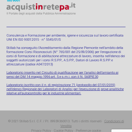
Consulenza e Formazione per ambiente, igiene e sicurezza sul lavoro certificata
UNI EN ISO 9001:2015 · n° 5545/01/S
Stillab ha conseguito l’Accreditamento dalla Regione Piemonte nell’ambito della
formazione Corsi Riconosciuti (N° 765/001 del 25/09/2006) per l’erogazione di
corsi di formazione e di abilitazione attrezzature di lavoro, inserita nell’elenco dei
soggetti autorizzati per i corsi R.S.P.P., A.S.P.P., Datori di Lavoro R.S.P.P. e
attrezzature (codice A047/2013)
Laboratorio inserito nel Circuito di qualificazione per l’analisi dell’amianto ai
sensi del DM 14 maggio 1996 art. 5 e s.m.i. con il N. 560PIE30
Laboratorio iscritto con il n. di registrazione 71 (protocollo del 07/01/2019)
nell’elenco Regionale dei Laboratori di Analisi per l’esecuzione di prove analitiche
relative all’autocontrollo per le industrie alimentari.
© 2021 Stillab S.r.l. C.F. / P.I. 09939360013. Tutti i diritti riservati ·
Condizioni di
Vendita
Privacy Policy
·
Cookie Policy
·
Preferenze cookie