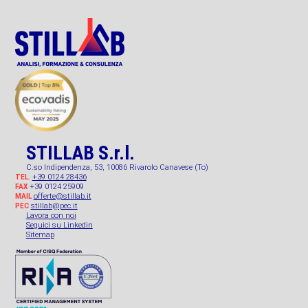
STILLAB S.r.l.
C.so Indipendenza, 53, 10086 Rivarolo Canavese (To)
+39 0124 28436
TEL.
+39 0124 25909
FAX
offerte@stillab.it
MAIL
stillab@pec.it
PEC
Lavora con noi
Seguici su Linkedin
Sitemap