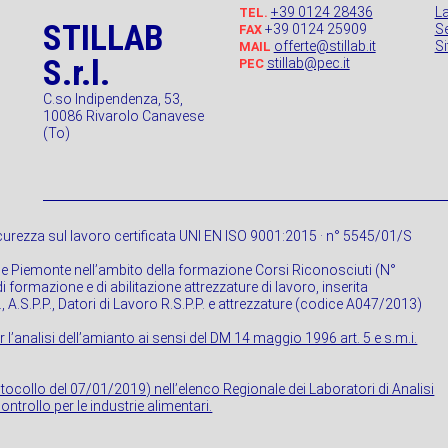
+39 0124 28436
L
TEL.
STILLAB
+39 0124 25909
Se
FAX
offerte@stillab.it
S
MAIL
S.r.l.
stillab@pec.it
PEC
C.so Indipendenza, 53,
10086 Rivarolo Canavese
(To)
urezza sul lavoro certificata UNI EN ISO 9001:2015 · n° 5545/01/S
ne Piemonte nell’ambito della formazione Corsi Riconosciuti (N°
 formazione e di abilitazione attrezzature di lavoro, inserita
P., A.S.P.P., Datori di Lavoro R.S.P.P. e attrezzature (codice A047/2013)
r l’analisi dell’amianto ai sensi del DM 14 maggio 1996 art. 5 e s.m.i.
rotocollo del 07/01/2019) nell’elenco Regionale dei Laboratori di Analisi
ontrollo per le industrie alimentari.