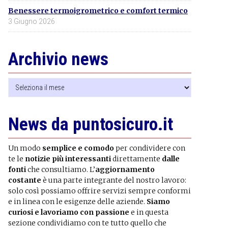
Benessere termoigrometrico e comfort termico
3 Giugno 2026
Archivio news
Archivio
news
News da puntosicuro.it
Un modo
semplice e comodo
per condividere con
te le
notizie più interessanti
direttamente
dalle
fonti
che consultiamo. L’
aggiornamento
costante
è una parte integrante del nostro lavoro:
solo così possiamo offrire servizi sempre conformi
e in linea con le esigenze delle aziende.
Siamo
curiosi e lavoriamo con passione
e in questa
sezione condividiamo con te tutto quello che