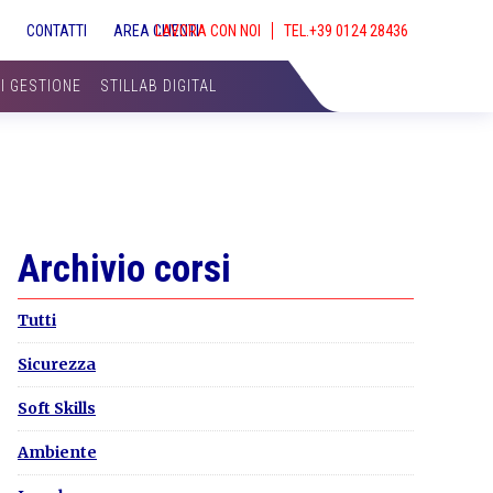
S
CONTATTI
AREA CLIENTI
LAVORA CON NOI
SHOW
SEAR
DI GESTIONE
STILLAB DIGITAL
Primary
Archivio corsi
Sidebar
Tutti
Sicurezza
Soft Skills
Ambiente