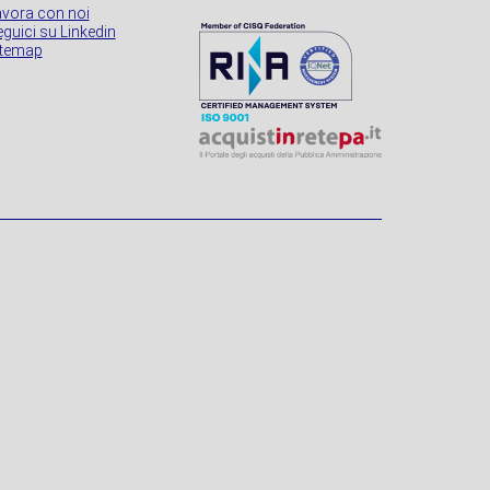
avora con noi
guici su Linkedin
itemap