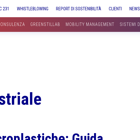
C 231
WHISTLEBLOWING
REPORT DI SOSTENIBILITÀ
CLIENTI
NEW
CONSULENZA
GREENSTILLAB
MOBILITY MANAGEMENT
SISTEMI 
striale
croplastiche: Guida