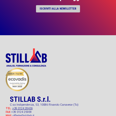
ISCRIVITI ALLA NEWSLETTER
STILLAB S.r.l.
C.so Indipendenza, 53, 10086 Rivarolo Canavese (To)
+39 0124 28436
TEL.
+39 0124 25909
FAX
offerte@stillab.it
MAIL