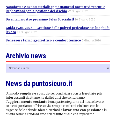
Nanoforme e nanomateriali: aggiornamenti normativi recenti e
implicazioni per la gestione del rischio
22 Giugno 2026
Diventa il nostro prossimo Sales Specialist!
16 Giugno 2026
Guida INAIL 2026 – Gestione delle polveri pericolose nei luoghi di
lavoro
11 Giugno 2026
Benessere termoigrometrico e comfort termico
3 Giugno 2026
Archivio news
Archivio
news
News da puntosicuro.it
Un modo
semplice e comodo
per condividere con te le
notizie più
interessanti
direttamente
dalle fonti
che consultiamo.
L’
aggiornamento costante
è una parte integrante del nostro lavoro:
solo così possiamo offrire servizi sempre conformi e in linea con le
esigenze delle aziende.
Siamo curiosi e lavoriamo con passione
e in
questa sezione condividiamo con te tutto quello che impariamo.