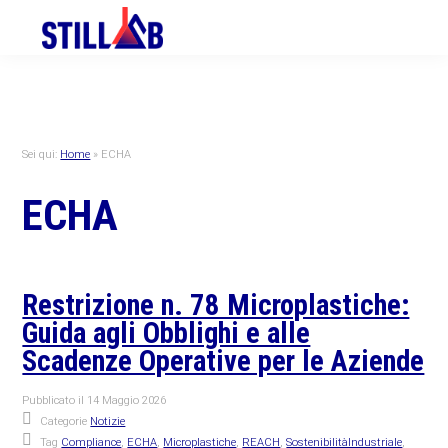
Skip
Skip
Skip
to
to
to
primary
main
primary
navigation
content
sidebar
Sei qui:
Home
»
ECHA
ECHA
Restrizione n. 78 Microplastiche:
Guida agli Obblighi e alle
Scadenze Operative per le Aziende
Pubblicato il
14 Maggio 2026
Categorie
Notizie
Tag
Compliance
,
ECHA
,
Microplastiche
,
REACH
,
SostenibilitàIndustriale
,