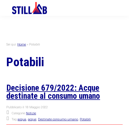
Skip
Skip
Skip
to
to
to
primary
main
primary
navigation
content
sidebar
Sei qui:
Home
»
Potabili
Potabili
Decisione 679/2022: Acque
destinate al consumo umano
Pubblicato il
18 Maggio 2022
Categorie
Notizie
Tag
acqua
,
acque
,
Destinate consumo umano
,
Potabili