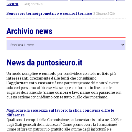
lavoro
11 Giugno 2026
Benessere termoigrometrico e comfort termico
3 Giugno 2026
Archivio news
Archivio
news
News da puntosicuro.it
Un modo
semplice e comodo
per condividere con te le
notizie più
interessanti
direttamente
dalle fonti
che consultiamo.
L’
aggiornamento costante
è una parte integrante del nostro lavoro:
solo così possiamo offrire servizi sempre conformi e in linea con le
esigenze delle aziende.
Siamo curiosi e lavoriamo con passione
e in
questa sezione condividiamo con te tutto quello che impariamo.
Migliorare la sicurezza sul lavoro: la sfida condivisa oltre le
differenze
Quali sono i compiti della Commissione parlamentare istituita nel 2023 e
degli Stati generali della sicurezza? Come promuovere la formazione?
Come offrire un patrocinio gratuito alle vittime degli infortuni? Ne