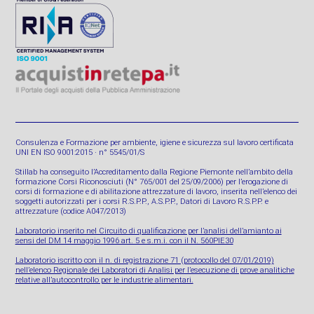
Consulenza e Formazione per ambiente, igiene e sicurezza sul lavoro certificata
UNI EN ISO 9001:2015 · n° 5545/01/S
Stillab ha conseguito l’Accreditamento dalla Regione Piemonte nell’ambito della
formazione Corsi Riconosciuti (N° 765/001 del 25/09/2006) per l’erogazione di
corsi di formazione e di abilitazione attrezzature di lavoro, inserita nell’elenco dei
soggetti autorizzati per i corsi R.S.P.P., A.S.P.P., Datori di Lavoro R.S.P.P. e
attrezzature (codice A047/2013)
Laboratorio inserito nel Circuito di qualificazione per l’analisi dell’amianto ai
sensi del DM 14 maggio 1996 art. 5 e s.m.i. con il N. 560PIE30
Laboratorio iscritto con il n. di registrazione 71 (protocollo del 07/01/2019)
nell’elenco Regionale dei Laboratori di Analisi per l’esecuzione di prove analitiche
relative all’autocontrollo per le industrie alimentari.