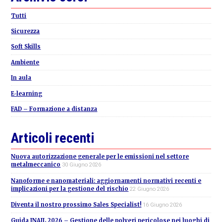
Sidebar
Tutti
Sicurezza
Soft Skills
Ambiente
In aula
E-learning
FAD – Formazione a distanza
Articoli recenti
Nuova autorizzazione generale per le emissioni nel settore
metalmeccanico
30 Giugno 2026
Nanoforme e nanomateriali: aggiornamenti normativi recenti e
implicazioni per la gestione del rischio
22 Giugno 2026
Diventa il nostro prossimo Sales Specialist!
16 Giugno 2026
Guida INAIL 2026 – Gestione delle polveri pericolose nei luoghi di