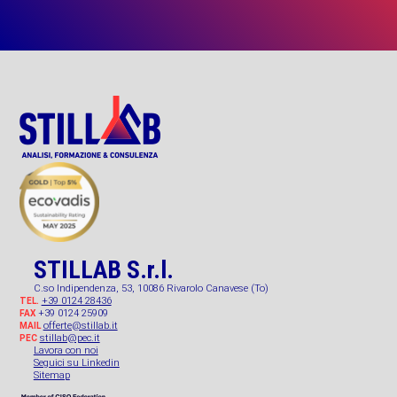
STILLAB S.r.l.
C.so Indipendenza, 53, 10086 Rivarolo Canavese (To)
+39 0124 28436
TEL.
+39 0124 25909
FAX
offerte@stillab.it
MAIL
stillab@pec.it
PEC
Lavora con noi
Seguici su Linkedin
Sitemap