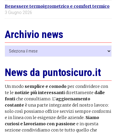
Benessere termoigrometrico e comfort termico
3 Giugno 2026
Archivio news
Archivio
news
News da puntosicuro.it
Un modo
semplice e comodo
per condividere con
te le
notizie più interessanti
direttamente
dalle
fonti
che consultiamo. L’
aggiornamento
costante
è una parte integrante del nostro lavoro:
solo così possiamo offrire servizi sempre conformi
e in linea con le esigenze delle aziende.
Siamo
curiosi e lavoriamo con passione
e in questa
sezione condividiamo con te tutto quello che