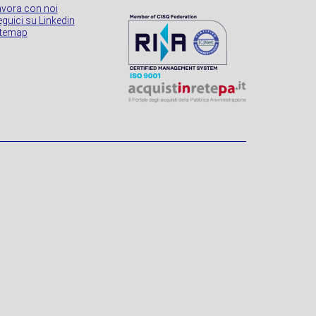
avora con noi
guici su Linkedin
itemap