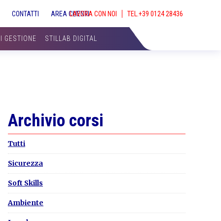
S
CONTATTI
AREA CLIENTI
LAVORA CON NOI
SHOW
SEAR
DI GESTIONE
STILLAB DIGITAL
Primary
Archivio corsi
Sidebar
Tutti
Sicurezza
Soft Skills
Ambiente