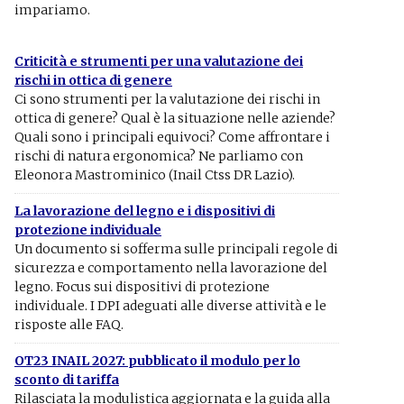
impariamo.
Criticità e strumenti per una valutazione dei
rischi in ottica di genere
Ci sono strumenti per la valutazione dei rischi in
ottica di genere? Qual è la situazione nelle aziende?
Quali sono i principali equivoci? Come affrontare i
rischi di natura ergonomica? Ne parliamo con
Eleonora Mastrominico (Inail Ctss DR Lazio).
La lavorazione del legno e i dispositivi di
protezione individuale
Un documento si sofferma sulle principali regole di
sicurezza e comportamento nella lavorazione del
legno. Focus sui dispositivi di protezione
individuale. I DPI adeguati alle diverse attività e le
risposte alle FAQ.
OT23 INAIL 2027: pubblicato il modulo per lo
sconto di tariffa
Rilasciata la modulistica aggiornata e la guida alla