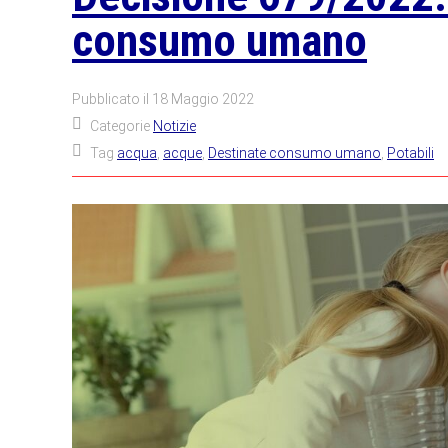
consumo umano
Pubblicato il
18 Maggio 2022
Categorie
Notizie
Tag
acqua
,
acque
,
Destinate consumo umano
,
Potabili