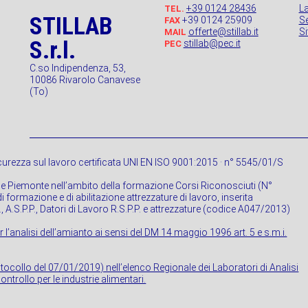
+39 0124 28436
L
TEL.
STILLAB
+39 0124 25909
Se
FAX
offerte@stillab.it
S
MAIL
S.r.l.
stillab@pec.it
PEC
C.so Indipendenza, 53,
10086 Rivarolo Canavese
(To)
urezza sul lavoro certificata UNI EN ISO 9001:2015 · n° 5545/01/S
ne Piemonte nell’ambito della formazione Corsi Riconosciuti (N°
 formazione e di abilitazione attrezzature di lavoro, inserita
P., A.S.P.P., Datori di Lavoro R.S.P.P. e attrezzature (codice A047/2013)
r l’analisi dell’amianto ai sensi del DM 14 maggio 1996 art. 5 e s.m.i.
rotocollo del 07/01/2019) nell’elenco Regionale dei Laboratori di Analisi
ontrollo per le industrie alimentari.