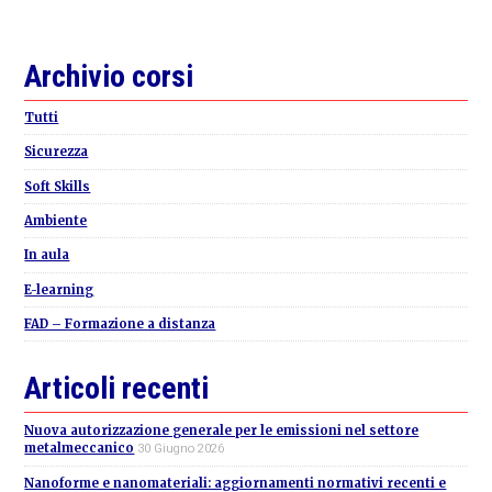
Primary
Archivio corsi
Sidebar
Tutti
Sicurezza
Soft Skills
Ambiente
In aula
E-learning
FAD – Formazione a distanza
Articoli recenti
Nuova autorizzazione generale per le emissioni nel settore
metalmeccanico
30 Giugno 2026
Nanoforme e nanomateriali: aggiornamenti normativi recenti e