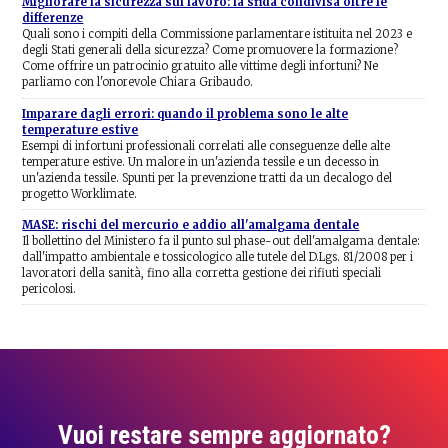
Migliorare la sicurezza sul lavoro: la sfida condivisa oltre le
differenze
Quali sono i compiti della Commissione parlamentare istituita nel 2023 e
degli Stati generali della sicurezza? Come promuovere la formazione?
Come offrire un patrocinio gratuito alle vittime degli infortuni? Ne
parliamo con l'onorevole Chiara Gribaudo.
Imparare dagli errori: quando il problema sono le alte
temperature estive
Esempi di infortuni professionali correlati alle conseguenze delle alte
temperature estive. Un malore in un'azienda tessile e un decesso in
un'azienda tessile. Spunti per la prevenzione tratti da un decalogo del
progetto Worklimate.
MASE: rischi del mercurio e addio all'amalgama dentale
Il bollettino del Ministero fa il punto sul phase-out dell'amalgama dentale:
dall'impatto ambientale e tossicologico alle tutele del D.Lgs. 81/2008 per i
lavoratori della sanità, fino alla corretta gestione dei rifiuti speciali
pericolosi.
Vuoi restare sempre aggiornato?