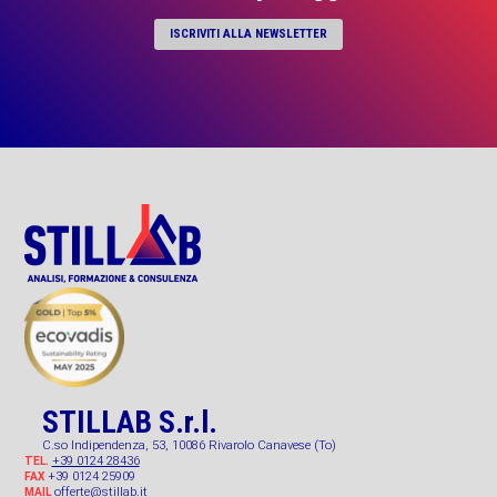
ISCRIVITI ALLA NEWSLETTER
STILLAB S.r.l.
C.so Indipendenza, 53, 10086 Rivarolo Canavese (To)
+39 0124 28436
TEL.
+39 0124 25909
FAX
offerte@stillab.it
MAIL