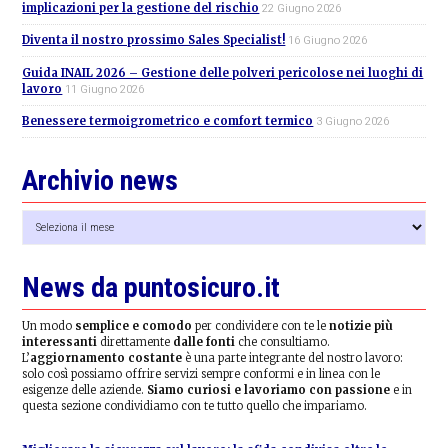
implicazioni per la gestione del rischio
22 Giugno 2026
Diventa il nostro prossimo Sales Specialist!
16 Giugno 2026
Guida INAIL 2026 – Gestione delle polveri pericolose nei luoghi di
lavoro
11 Giugno 2026
Benessere termoigrometrico e comfort termico
3 Giugno 2026
Archivio news
Archivio
news
News da puntosicuro.it
Un modo
semplice e comodo
per condividere con te le
notizie più
interessanti
direttamente
dalle fonti
che consultiamo.
L’
aggiornamento costante
è una parte integrante del nostro lavoro:
solo così possiamo offrire servizi sempre conformi e in linea con le
esigenze delle aziende.
Siamo curiosi e lavoriamo con passione
e in
questa sezione condividiamo con te tutto quello che impariamo.