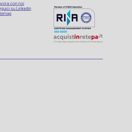
avora con noi
guici su Linkedin
itemap