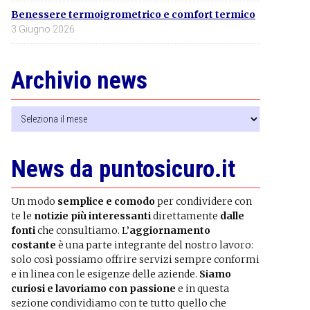
Benessere termoigrometrico e comfort termico
3 Giugno 2026
Archivio news
Archivio
news
News da puntosicuro.it
Un modo
semplice e comodo
per condividere con
te le
notizie più interessanti
direttamente
dalle
fonti
che consultiamo. L’
aggiornamento
costante
è una parte integrante del nostro lavoro:
solo così possiamo offrire servizi sempre conformi
e in linea con le esigenze delle aziende.
Siamo
curiosi e lavoriamo con passione
e in questa
sezione condividiamo con te tutto quello che