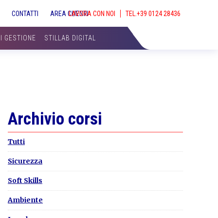
S
CONTATTI
AREA CLIENTI
LAVORA CON NOI
SHOW
SEAR
DI GESTIONE
STILLAB DIGITAL
Primary
Archivio corsi
Sidebar
Tutti
Sicurezza
Soft Skills
Ambiente