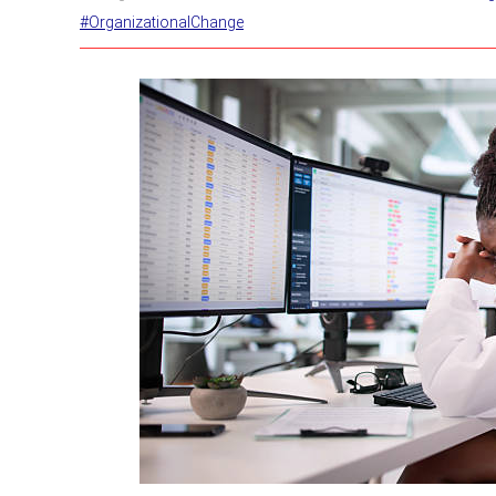
#OrganizationalChange