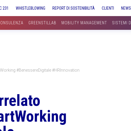
C 231
WHISTLEBLOWING
REPORT DI SOSTENIBILITÀ
CLIENTI
NEW
CONSULENZA
GREENSTILLAB
MOBILITY MANAGEMENT
SISTEMI 
Working #BenessereDigitale #HRInnovation
relato
artWorking