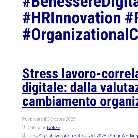
#BenessereDigit
#HRInnovation #
#Organizational
Stress lavoro-correl
digitale: dalla valuta
cambiamento organi
Pubblicato il
3 Ottobre 2025
Categorie
Notizie
Tag
#StressLavoroCorrelato #INAIL2025 #SmartWorking