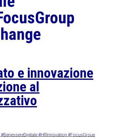
ale
FocusGroup
Change
ato e innovazione
zione al
zzativo
 #BenessereDigitale #HRInnovation #FocusGroup