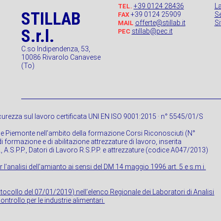
+39 0124 28436
L
TEL.
STILLAB
+39 0124 25909
Se
FAX
offerte@stillab.it
S
MAIL
S.r.l.
stillab@pec.it
PEC
C.so Indipendenza, 53,
10086 Rivarolo Canavese
(To)
urezza sul lavoro certificata UNI EN ISO 9001:2015 · n° 5545/01/S
ne Piemonte nell’ambito della formazione Corsi Riconosciuti (N°
 formazione e di abilitazione attrezzature di lavoro, inserita
P., A.S.P.P., Datori di Lavoro R.S.P.P. e attrezzature (codice A047/2013)
r l’analisi dell’amianto ai sensi del DM 14 maggio 1996 art. 5 e s.m.i.
rotocollo del 07/01/2019) nell’elenco Regionale dei Laboratori di Analisi
ontrollo per le industrie alimentari.