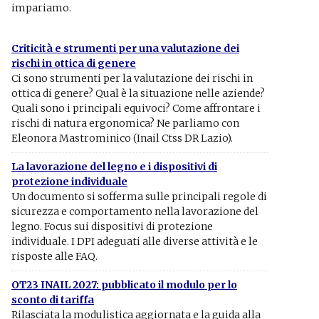
impariamo.
Criticità e strumenti per una valutazione dei
rischi in ottica di genere
Ci sono strumenti per la valutazione dei rischi in
ottica di genere? Qual è la situazione nelle aziende?
Quali sono i principali equivoci? Come affrontare i
rischi di natura ergonomica? Ne parliamo con
Eleonora Mastrominico (Inail Ctss DR Lazio).
La lavorazione del legno e i dispositivi di
protezione individuale
Un documento si sofferma sulle principali regole di
sicurezza e comportamento nella lavorazione del
legno. Focus sui dispositivi di protezione
individuale. I DPI adeguati alle diverse attività e le
risposte alle FAQ.
OT23 INAIL 2027: pubblicato il modulo per lo
sconto di tariffa
Rilasciata la modulistica aggiornata e la guida alla