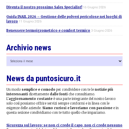
Diventa il nostro prossimo Sales Specialist!
16 Giugno 2026
Guida INAIL 2026 – Gestione delle polveri pericolose nei luoghi di
lavoro
11 Giugno 2026
Benessere termoigrometrico e comfort termico
3 Giugno 2026
Archivio news
Archivio
news
News da puntosicuro.it
Un modo
semplice e comodo
per condividere con te le
notizie più
interessanti
direttamente
dalle fonti
che consultiamo.
L’
aggiornamento costante
è una parte integrante del nostro lavoro:
solo così possiamo offrire servizi sempre conformi e in linea con le
esigenze delle aziende.
Siamo curiosi e lavoriamo con passione
e in
questa sezione condividiamo con te tutto quello che impariamo.
Sicurezza sul lavoro: se non ci crede il capo, non ci crede nessuno