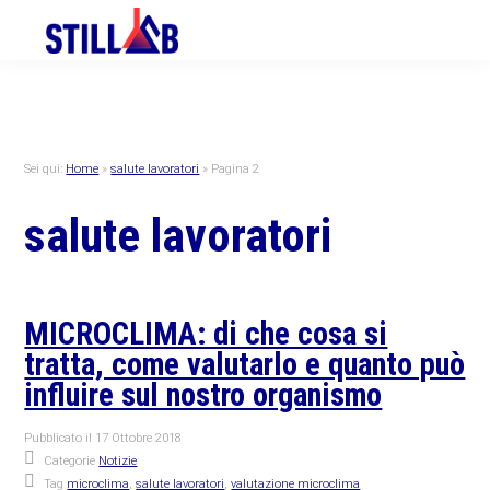
Skip
Skip
Skip
to
to
to
primary
main
primary
navigation
content
sidebar
Sei qui:
Home
»
salute lavoratori
»
Pagina 2
salute lavoratori
MICROCLIMA: di che cosa si
tratta, come valutarlo e quanto può
influire sul nostro organismo
Pubblicato il
17 Ottobre 2018
Categorie
Notizie
Tag
microclima
,
salute lavoratori
,
valutazione microclima