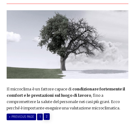
Il microclima è un fattore capace di
condizionare fortemente il
comfort e le prestazioni sul luogo di lavoro
, fino a
compromettere la salute del personale nei casi più gravi. Ecco
perché è importante eseguire una valutazione microclimatica.
PAGE
GO
PAGE
2
«
PREVIOUS PAGE
1
TO