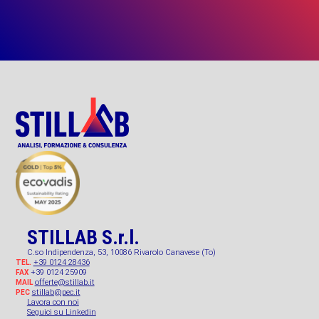
STILLAB S.r.l.
C.so Indipendenza, 53, 10086 Rivarolo Canavese (To)
+39 0124 28436
TEL.
+39 0124 25909
FAX
offerte@stillab.it
MAIL
stillab@pec.it
PEC
Lavora con noi
Seguici su Linkedin