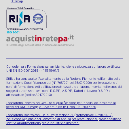
Sitemap
Consulenza e Formazione per ambiente, igiene e sicurezza sul lavoro certificata
UNI EN ISO 9001:2015 · n° 5545/01/S
Stillab ha conseguito l’Accreditamento dalla Regione Piemonte nell’ambito della
formazione Corsi Riconosciuti (N° 765/001 del 25/09/2006) per l’erogazione di
corsi di formazione e di abilitazione attrezzature di lavoro, inserita nell’elenco dei
soggetti autorizzati per i corsi R.S.P.P., A.S.P.P., Datori di Lavoro R.S.P.P. e
attrezzature (codice A047/2013)
Laboratorio inserito nel Circuito di qualificazione per l’analisi dell’amianto ai
sensi del DM 14 maggio 1996 art. 5 e s.m.i. con il N. 560PIE30
Laboratorio iscritto con il n. di registrazione 71 (protocollo del 07/01/2019)
nell’elenco Regionale dei Laboratori di Analisi per l’esecuzione di prove analitiche
relative all’autocontrollo per le industrie alimentari.