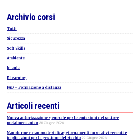
Primary
Archivio corsi
Sidebar
Tutti
Sicurezza
Soft Skills
Ambiente
In aula
E-learning
FAD – Formazione a distanza
Articoli recenti
Nuova autorizzazione generale per le emissioni nel settore
metalmeccanico
30 Giugno 2026
Nanoforme e nanomateriali: aggiornamenti normativi recenti e
implicazioni per la gestione del rischio
22 Giugno 2026