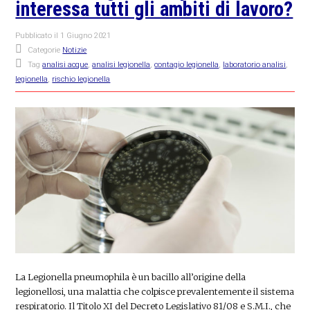
interessa tutti gli ambiti di lavoro?
Pubblicato il
1 Giugno 2021
Categorie
Notizie
Tag
analisi acque
,
analisi legionella
,
contagio legionella
,
laboratorio analisi
,
legionella
,
rischio legionella
La Legionella pneumophila è un bacillo all’origine della
legionellosi, una malattia che colpisce prevalentemente il sistema
respiratorio. Il Titolo XI del Decreto Legislativo 81/08 e S.M.I., che