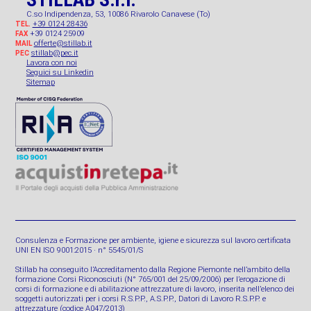
C.so Indipendenza, 53, 10086 Rivarolo Canavese (To)
+39 0124 28436
TEL.
+39 0124 25909
FAX
offerte@stillab.it
MAIL
stillab@pec.it
PEC
Lavora con noi
Seguici su Linkedin
Sitemap
Consulenza e Formazione per ambiente, igiene e sicurezza sul lavoro certificata
UNI EN ISO 9001:2015 · n° 5545/01/S
Stillab ha conseguito l’Accreditamento dalla Regione Piemonte nell’ambito della
formazione Corsi Riconosciuti (N° 765/001 del 25/09/2006) per l’erogazione di
corsi di formazione e di abilitazione attrezzature di lavoro, inserita nell’elenco dei
soggetti autorizzati per i corsi R.S.P.P., A.S.P.P., Datori di Lavoro R.S.P.P. e
attrezzature (codice A047/2013)