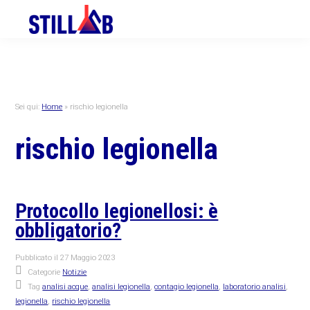
Skip
Skip
Skip
to
to
to
primary
main
primary
navigation
content
sidebar
Sei qui:
Home
»
rischio legionella
rischio legionella
Protocollo legionellosi: è
obbligatorio?
Pubblicato il
27 Maggio 2023
Categorie
Notizie
Tag
analisi acque
,
analisi legionella
,
contagio legionella
,
laboratorio analisi
,
legionella
,
rischio legionella