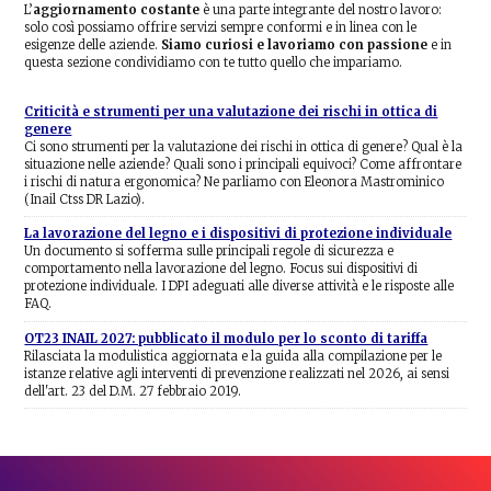
L’
aggiornamento costante
è una parte integrante del nostro lavoro:
solo così possiamo offrire servizi sempre conformi e in linea con le
esigenze delle aziende.
Siamo curiosi e lavoriamo con passione
e in
questa sezione condividiamo con te tutto quello che impariamo.
Criticità e strumenti per una valutazione dei rischi in ottica di
genere
Ci sono strumenti per la valutazione dei rischi in ottica di genere? Qual è la
situazione nelle aziende? Quali sono i principali equivoci? Come affrontare
i rischi di natura ergonomica? Ne parliamo con Eleonora Mastrominico
(Inail Ctss DR Lazio).
La lavorazione del legno e i dispositivi di protezione individuale
Un documento si sofferma sulle principali regole di sicurezza e
comportamento nella lavorazione del legno. Focus sui dispositivi di
protezione individuale. I DPI adeguati alle diverse attività e le risposte alle
FAQ.
OT23 INAIL 2027: pubblicato il modulo per lo sconto di tariffa
Rilasciata la modulistica aggiornata e la guida alla compilazione per le
istanze relative agli interventi di prevenzione realizzati nel 2026, ai sensi
dell'art. 23 del D.M. 27 febbraio 2019.