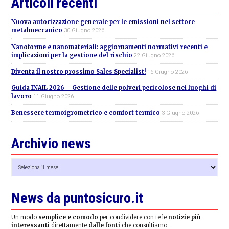
Articoli recenti
Nuova autorizzazione generale per le emissioni nel settore
metalmeccanico
30 Giugno 2026
Nanoforme e nanomateriali: aggiornamenti normativi recenti e
implicazioni per la gestione del rischio
22 Giugno 2026
Diventa il nostro prossimo Sales Specialist!
16 Giugno 2026
Guida INAIL 2026 – Gestione delle polveri pericolose nei luoghi di
lavoro
11 Giugno 2026
Benessere termoigrometrico e comfort termico
3 Giugno 2026
Archivio news
Archivio
news
News da puntosicuro.it
Un modo
semplice e comodo
per condividere con te le
notizie più
interessanti
direttamente
dalle fonti
che consultiamo.