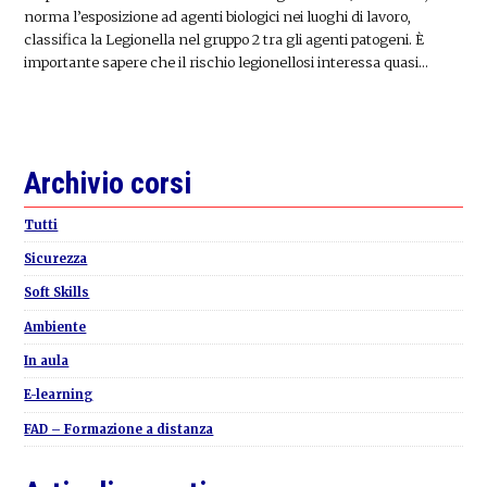
norma l’esposizione ad agenti biologici nei luoghi di lavoro,
classifica la Legionella nel gruppo 2 tra gli agenti patogeni. È
importante sapere che il rischio legionellosi interessa quasi…
Primary
Archivio corsi
Sidebar
Tutti
Sicurezza
Soft Skills
Ambiente
In aula
E-learning
FAD – Formazione a distanza